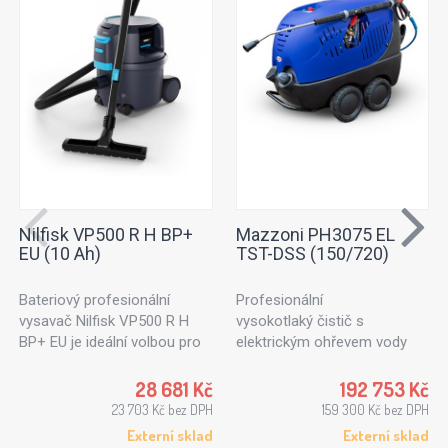
Nilfisk VP500 R H BP+
Mazzoni PH3075 EL
EU (10 Ah)
TST-DSS (150/720)
Bateriový profesionální
Profesionální
vysavač Nilfisk VP500 R H
vysokotlaký čistič s
BP+ EU je ideální volbou pro
elektrickým ohřevem vody
rychlý a efektivní každodenní
Mazzoni PH3075 EL
úklid kanceláří, hotelů, škol,
představuje moderní řešení
28 681 Kč
192 753 Kč
ordinací, obchodních prostor
pro náročné průmyslové
23 703 Kč bez DPH
159 300 Kč bez DPH
a dalších komerčních
provozy,
Externí sklad
Externí sklad
objektů. Díky bezkabelovému
které vyžadují bezemisní a