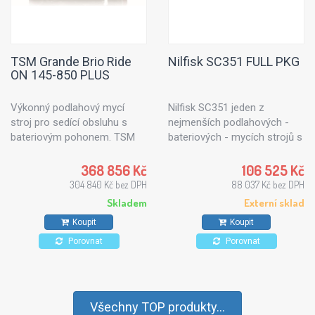
čištění terénních vozidel až
po drobné úklidové práce ve
stájích. Nilfisk MC 2C jsou
vhodné pro rutinní čištění a
TSM Grande Brio Ride
Nilfisk SC351 FULL PKG
běžně náročné práce.
ON 145-850 PLUS
Výkonný podlahový mycí
Nilfisk SC351 jeden z
stroj pro sedící obsluhu s
nejmenších podlahových -
bateriovým pohonem. TSM
bateriových - mycích strojů s
Grande Brio Ride ON 145-850
diskovým kartáčem. SC351
PLUS nabízí mimořádný
nabízí mytí a sušení při
368 856 Kč
106 525 Kč
výkon, velkou kapacitu nádrží
pohybu směrem vpřed i vzad
304 840 Kč bez DPH
88 037 Kč bez DPH
a v kombinaci s nejnovějšími
a úctyhodný přítlak kartáče
Skladem
Externí sklad
technologiemi čištění je
27 kg. Tato vlastnost je
Koupit
Koupit
vhodný pro čištění větších
užitečná v přeplněných
komerčních a průmyslových
prostorech mezi regály,
Porovnat
Porovnat
objektů, nákupních center,
nábytkem a v ostatních méně
logistických skladů,
dostupných místech.
supermarketů, letišť, nádraží,
nemocnic a škol.
Všechny TOP produkty...