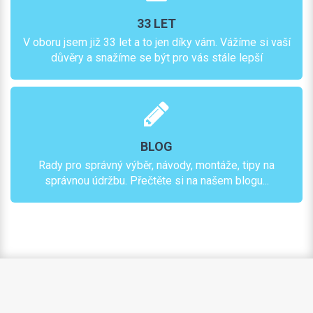
33 LET
V oboru jsem již 33 let a to jen díky vám. Vážíme si vaší
důvěry a snažíme se být pro vás stále lepší
BLOG
Rady pro správný výběr, návody, montáže, tipy na
správnou údržbu. Přečtěte si na našem blogu...