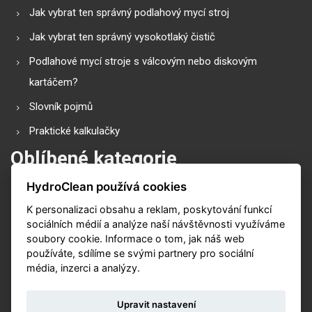
Jak vybrat ten správný podlahový mycí stroj
Jak vybrat ten správný vysokotlaký čistič
Podlahové mycí stroje s válcovým nebo diskovým
kartáčem?
Slovník pojmů
Praktické kalkulačky
Oblíbené kategorie
HydroClean používá cookies
Průmyslové vysavače
K personalizaci obsahu a reklam, poskytování funkcí
Vysokotlaké čističe
sociálních médií a analýze naší návštěvnosti využíváme
Podlahové mycí stroje
soubory cookie. Informace o tom, jak náš web
používáte, sdílíme se svými partnery pro sociální
Zametací stroje
média, inzerci a analýzy.
Čističe koberů
Upravit nastavení