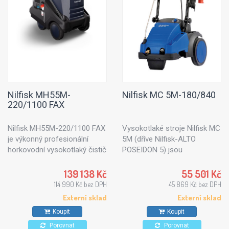
Nilfisk MH55M-
Nilfisk MC 5M-180/840
220/1100 FAX
Nilfisk MH55M-220/1100 FAX
Vysokotlaké stroje Nilfisk MC
je výkonný profesionální
5M (dříve Nilfisk-ALTO
horkovodní vysokotlaký čistič
POSEIDON 5) jsou
s naftovým ohřevem vody z
profesionální studenovodní
nové řady Nilfisk MH
vysokotlaké čističe, které
139 138 Kč
55 501 Kč
Advanced. Třífázový model s
jsou určeny pro náročnější
114 990 Kč bez DPH
45 869 Kč bez DPH
tlakem 220 bar, maximálním
úkony. Typickými rysy těchto
Externí sklad
Externí sklad
průtokem 1100 l/h,
strojů je nízká hlučnost,
Koupit
Koupit
provozním průtokem 1050 l/h
vysoký výkon a zajímavě
a navíjecím bubnem
řešený design. Přináší
Porovnat
Porovnat