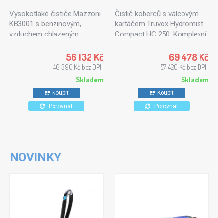
Vysokotlaké čističe Mazzoni
Čistič koberců s válcovým
KB3001 s benzinovým,
kartáčem Truvox Hydromist
vzduchem chlazeným
Compact HC 250. Komplexní
motorem Honda nebo
tepovací zařízení pro čištění
Zanetti. Motorové Mazzoni
koberců a čalounění.
56 132 Kč
69 478 Kč
KB3001 jsou určeny pro
46 390 Kč bez DPH
57 420 Kč bez DPH
dlouhodobé profesionální
Skladem
Skladem
čištění.
Koupit
Koupit
Porovnat
Porovnat
NOVINKY