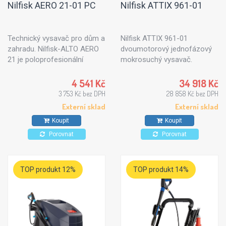
Nilfisk AERO 21-01 PC
Nilfisk ATTIX 961-01
Technický vysavač pro dům a
Nilfisk ATTIX 961-01
zahradu. Nilfisk-ALTO AERO
dvoumotorový jednofázový
21 je poloprofesionální
mokrosuchý vysavač.
technický vysavač určený pro
Univerzální pomocník s
hobby účely. Lze sním
vysokým výkonem.
4 541 Kč
34 918 Kč
vysávat jak suché, tak i
3 753 Kč bez DPH
28 858 Kč bez DPH
mokré nečistoty.
Externí sklad
Externí sklad
Koupit
Koupit
Porovnat
Porovnat
TOP produkt 12%
TOP produkt 14%