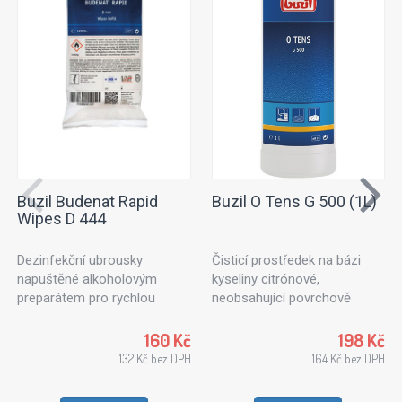
Buzil Budenat Rapid
Buzil O Tens G 500 (1L)
Wipes D 444
Dezinfekční ubrousky
Čisticí prostředek na bázi
napuštěné alkoholovým
kyseliny citrónové,
preparátem pro rychlou
neobsahující povrchově
dezinfekci. Dezinfekční
aktivní látky. Ideální k
utěrky vhodné pro použití v
ošetřování textilních ploch
160 Kč
198 Kč
potravinářském průmyslu,
nebo čalouněného nábytku.
132 Kč bez DPH
164 Kč bez DPH
kuchyních a zdravotnických
Vhodný také na kameninové
zařízeních. Pro všechny typy
dlaždice, stěny a stropy.