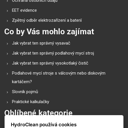
Ochrana osobních údajů
EET evidence
Zpětný odběr elektrozařízení a baterií
Co by Vás mohlo zajímat
Jak vybrat ten správný vysavač
Jak vybrat ten správný podlahový mycí stroj
Jak vybrat ten správný vysokotlaký čistič
Podlahové mycí stroje s válcovým nebo diskovým
kartáčem?
Slovník pojmů
Praktické kalkulačky
Oblíbené kategorie
HydroClean používá cookies
Průmyslové vysavače