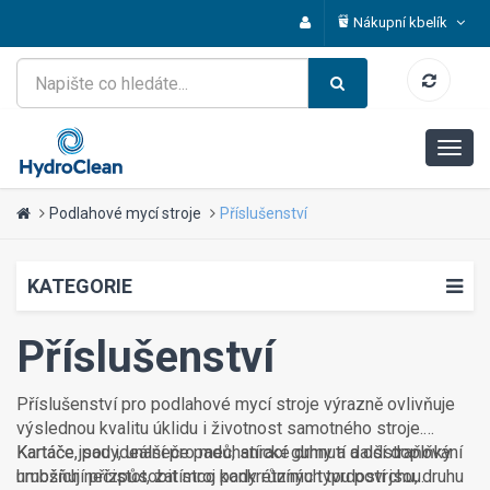
Nákupní kbelík
Podlahové mycí stroje
Příslušenství
KATEGORIE
Příslušenství
Příslušenství pro podlahové mycí stroje výrazně ovlivňuje
výslednou kvalitu úklidu i životnost samotného stroje.
Kartáče, pady, unašeče padů, stírací gumy a další doplňky
Kartáče jsou ideální pro mechanické drhnutí a odstraňování
umožňují přizpůsobit stroj konkrétnímu typu povrchu, druhu
hrubších nečistot, zatímco pady různých tvrdostí jsou