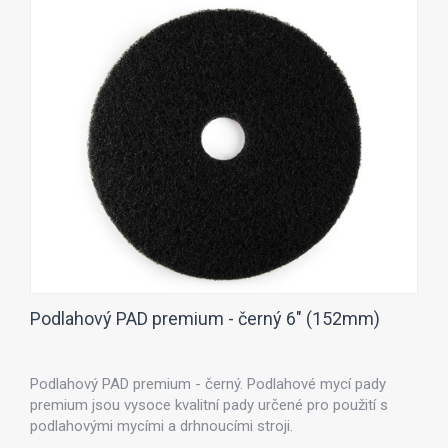
Podlahový PAD premium - černý 6" (152mm)
Podlahový PAD premium - černý. Podlahové mycí pady
premium jsou vysoce kvalitní pady určené pro použití s
podlahovými mycími a drhnoucími stroji.