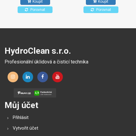
Koupit
Koupit
povrchů odolných proti
působení alkoholů.
Porovnat
Porovnat
HydroClean s.r.o.
Profesionální úklidová a čisticí technika
Můj účet
Přihlásit
Vytvořit účet