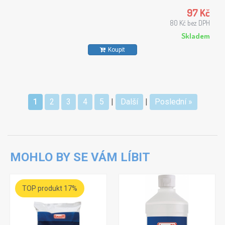
97 Kč
80 Kč bez DPH
Skladem
Koupit
1
2
3
4
5
|
Další
|
Poslední »
MOHLO BY SE VÁM LÍBIT
TOP produkt 17%