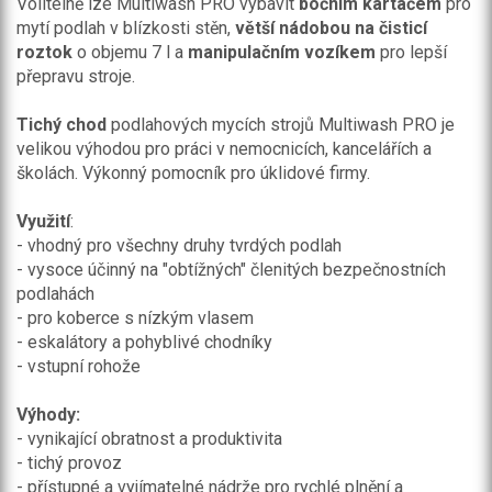
Volitelně lze Multiwash PRO vybavit
bočním kartáčem
pro
mytí podlah v blízkosti stěn,
větší nádobou na čisticí
roztok
o objemu 7 l a
manipulačním vozíkem
pro lepší
přepravu stroje.
Tichý chod
podlahových mycích strojů Multiwash PRO je
velikou výhodou pro práci v nemocnicích, kancelářích a
školách. Výkonný pomocník pro úklidové firmy.
Využití
:
- vhodný pro všechny druhy tvrdých podlah
- vysoce účinný na "obtížných" členitých bezpečnostních
podlahách
- pro koberce s nízkým vlasem
- eskalátory a pohyblivé chodníky
- vstupní rohože
Výhody:
- vynikající obratnost a produktivita
- tichý provoz
- přístupné a vyjímatelné nádrže pro rychlé plnění a