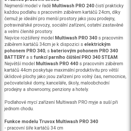
Nejmenší model v řadě
Multiwash
PRO 240
čistí prakticky
každou podlahu s pracovním záběrem kartáčů 24cm, díky
čemuž je ideální pro menší prostory jako jsou prodejny,
potravinářské provozy, sociální zařízení, ostatní zastavěné
a velmi členité prostory.
Nejvíce rozšířený model
Multiwash
PRO 340
s pracovním
záběrem kartáčů 34cm je k dispozici s
elektrickým
pohonem PRO 340
, s
bateriovým pohonem PRO 340
BATTERY
a s
funkcí parního čištění PRO 340 STEAM
.
Největší model
Multiwash
PRO 440
s pracovním záběrem
kartáčů 44cm poskytuje maximální produktivitu pro větší
úklidové plochy jako jsou zařízení pro volný čas, nemocnice,
pečovatelské domy, kanceláře, školy, maloobchodní
prodejny a showroomy, penziony a hotely.
Podlahové mycí zařízení Multiwash PRO myje a suší při
jednom chodu.
Funkce modelu Truvox Multiwash PRO 340
- pracovní šíře kartáčů 34 cm