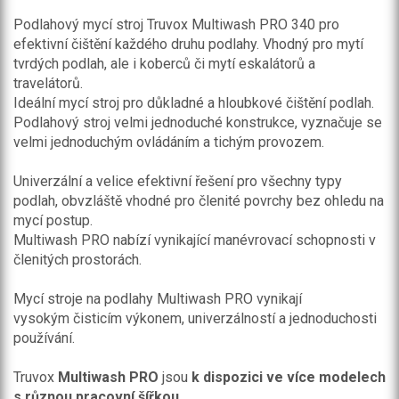
Podlahový mycí stroj Truvox Multiwash PRO 340 pro
efektivní čištění každého druhu podlahy. Vhodný pro mytí
tvrdých podlah, ale i koberců či mytí eskalátorů a
travelátorů.
Ideální mycí stroj pro důkladné a hloubkové čištění podlah.
Podlahový stroj velmi jednoduché konstrukce, vyznačuje se
velmi jednoduchým ovládáním a tichým provozem.
Univerzální a velice efektivní řešení pro všechny typy
podlah, obvzláště vhodné pro členité povrchy bez ohledu na
mycí postup.
Multiwash PRO nabízí vynikající manévrovací schopnosti v
členitých prostorách.
Mycí stroje na podlahy Multiwash PRO vynikají
vysokým čisticím výkonem, univerzálností a jednoduchosti
používání.
Truvox
Multiwash PRO
jsou
k dispozici ve více modelech
s různou pracovní šířkou
.