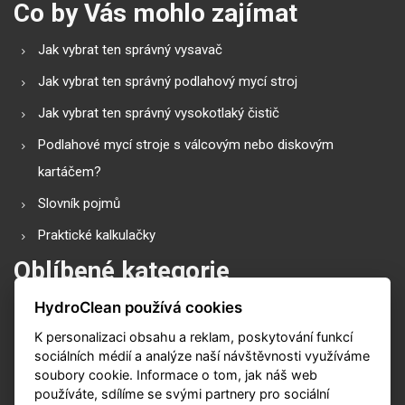
Co by Vás mohlo zajímat
Jak vybrat ten správný vysavač
Jak vybrat ten správný podlahový mycí stroj
Jak vybrat ten správný vysokotlaký čistič
Podlahové mycí stroje s válcovým nebo diskovým
kartáčem?
Slovník pojmů
Praktické kalkulačky
Oblíbené kategorie
HydroClean používá cookies
Průmyslové vysavače
K personalizaci obsahu a reklam, poskytování funkcí
Vysokotlaké čističe
sociálních médií a analýze naší návštěvnosti využíváme
Podlahové mycí stroje
soubory cookie. Informace o tom, jak náš web
používáte, sdílíme se svými partnery pro sociální
Zametací stroje