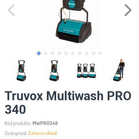
Truvox Multiwash PRO
340
Kód produktu:
MWPRO340
Dostupnost:
Externí sklad