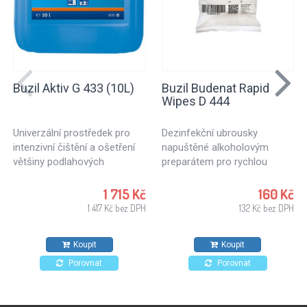
Buzil Aktiv G 433 (10L)
Buzil Budenat Rapid
Wipes D 444
Univerzální prostředek pro
Dezinfekční ubrousky
intenzivní čištění a ošetření
napuštěné alkoholovým
většiny podlahových
preparátem pro rychlou
materiálů a povrchů vodě
dezinfekci. Dezinfekční
odolných.
utěrky vhodné pro použití v
1 715 Kč
160 Kč
potravinářském průmyslu,
1 417 Kč bez DPH
132 Kč bez DPH
kuchyních a zdravotnických
zařízeních. Pro všechny typy
Koupit
Koupit
povrchů odolných proti
působení alkoholů.
Porovnat
Porovnat