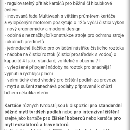
- regulovatelný přítlak kartáčů pro běžné či hloubkové
čištění
- inovovaná řada Multiwash s větším průměrem kartáče
a vylepšeným motorem poskytuje o 12% vyšší čisticí výkon
- nový ergonomický a moderní design
- odolná a neznačkující konstrukce stroje pro ochranu stroje
i okolních předmětů
- jednoduché tlačítko pro ovládání nástřiku čisticího roztoku
- nádoba na čisticí roztok (čisticí prostředek s vodou) o
kapacitě 4 l jako standard, volitelně o objemu 7 l
- vylepšené připojení nádoby na roztok pro snadnější
vyjmutí a rychlejší plnění
- velmi tichý chod vhodný pro čištění podlah za provozu
- mytí a sušení zanechává podlahy připravené k chůzi
během několika vteřin
Kartáče
různých tvrdostí jsou k dispozici
pro
standardní
běžné
mytí tvrdých podlah
nebo
pro intenzivní čištění
stejně jako kartáče
pro
čištění koberců
nebo kartáče
pro
mytí eskalátorů a travelátorů
.