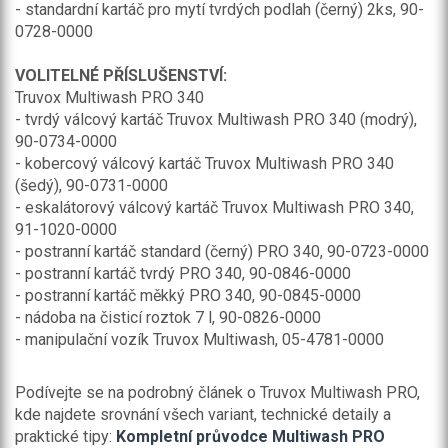
- standardní kartáč pro mytí tvrdých podlah (černý) 2ks, 90-
0728-0000
VOLITELNÉ PŘÍSLUŠENSTVÍ:
Truvox Multiwash PRO 340
- tvrdý válcový kartáč Truvox Multiwash PRO 340 (modrý),
90-0734-0000
- kobercový válcový kartáč Truvox Multiwash PRO 340
(šedý), 90-0731-0000
- eskalátorový válcový kartáč Truvox Multiwash PRO 340,
91-1020-0000
- postranní kartáč standard (černý) PRO 340, 90-0723-0000
- postranní kartáč tvrdý PRO 340, 90-0846-0000
- postranní kartáč měkký PRO 340, 90-0845-0000
- nádoba na čisticí roztok 7 l, 90-0826-0000
- manipulační vozík Truvox Multiwash, 05-4781-0000
Podívejte se na podrobný článek o Truvox Multiwash PRO,
kde najdete srovnání všech variant, technické detaily a
praktické tipy:
Kompletní průvodce Multiwash PRO