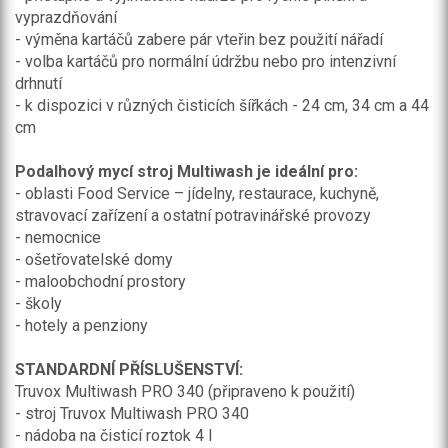
vyprazdňování
- výměna kartáčů zabere pár vteřin bez použití nářadí
- volba kartáčů pro normální údržbu nebo pro intenzivní
drhnutí
- k dispozici v různých čisticích šířkách - 24 cm, 34 cm a 44
cm
Podalhový mycí stroj Multiwash je ideální pro:
- oblasti Food Service – jídelny, restaurace, kuchyně,
stravovací zařízení a ostatní potravinářské provozy
- nemocnice
- ošetřovatelské domy
- maloobchodní prostory
- školy
- hotely a penziony
STANDARDNÍ PŘÍSLUŠENSTVÍ:
Truvox Multiwash PRO 340 (připraveno k použití)
- stroj Truvox Multiwash PRO 340
- nádoba na čisticí roztok 4 l