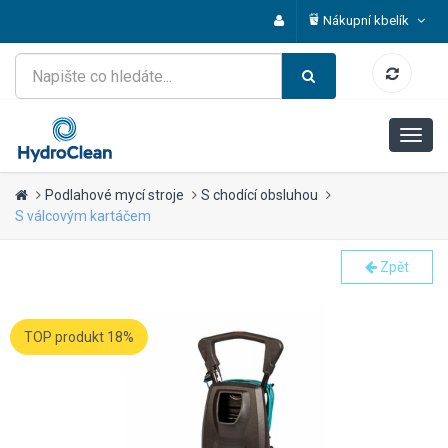
Nákupní kbelík
Podlahové mycí stroje
S chodící obsluhou
S válcovým kartáčem
Zpět
TOP produkt 18%