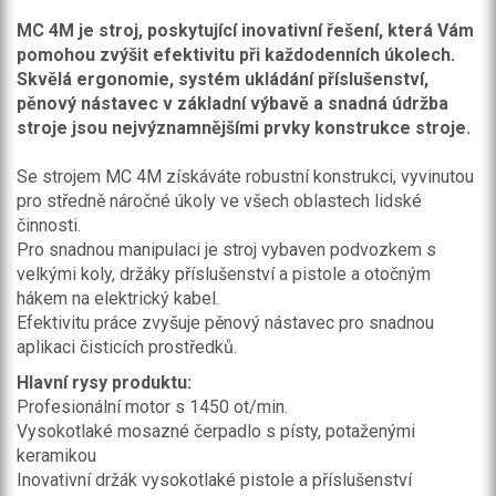
MC 4M je stroj, poskytující inovativní řešení, která Vám
pomohou zvýšit efektivitu při každodenních úkolech.
Skvělá ergonomie, systém ukládání příslušenství,
pěnový nástavec v základní výbavě a snadná údržba
stroje jsou nejvýznamnějšími prvky konstrukce stroje.
Se strojem MC 4M získáváte robustní konstrukci, vyvinutou
pro středně náročné úkoly ve všech oblastech lidské
činnosti.
Pro snadnou manipulaci je stroj vybaven podvozkem s
velkými koly, držáky příslušenství a pistole a otočným
hákem na elektrický kabel.
Efektivitu práce zvyšuje pěnový nástavec pro snadnou
aplikaci čisticích prostředků.
Hlavní rysy produktu:
Profesionální motor s 1450 ot/min.
Vysokotlaké mosazné čerpadlo s písty, potaženými
keramikou
Inovativní držák vysokotlaké pistole a příslušenství