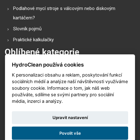
Podlahové mycí stroje s válcovým nebo diskovým
kartáčem?
Slovník pojmů
Praktické kalkulačky
Oblíbené kategorie
HydroClean používá cookies
Průmyslové vysavače
K personalizaci obsahu a reklam, poskytování funkcí
Vysokotlaké čističe
sociálních médií a analýze naší návštěvnosti využíváme
Podlahové mycí stroje
soubory cookie. Informace o tom, jak náš web
používáte, sdílíme se svými partnery pro sociální
Zametací stroje
média, inzerci a analýzy.
Čističe koberů
Upravit nastavení
Povolit vše
© 2026. Vytvořeno s
v
Nux s.r.o.