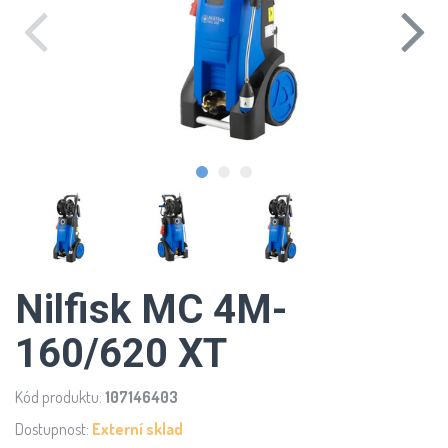
Nilfisk MC 4M-
160/620 XT
Kód produktu:
107146403
Dostupnost:
Externí sklad