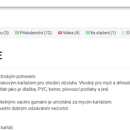
u (3)
Příslušenství (12)
Videa (4)
Ke stažení (1)
D
E
ktrickým pohonem.
iskovým kartáčem pro chodící obsluhu. Vhodný pro mytí a drhnutí
lah jako je dlažba, PVC, beton, plovoucí podlahy a jiné.
ěnitelnými sacími gumami je umístěná za mycím kartáčem.
je velmi dobrým odsáváním nečistot.
kartáč.