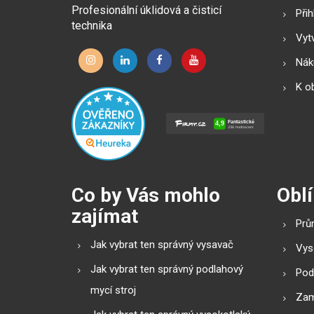
Profesionální úklidová a čisticí
Přih
technika
Vytv
Náku
K o
Co by Vás mohlo
Oblí
zajímat
Prů
Jak vybrat ten správný vysavač
Vys
Jak vybrat ten správný podlahový
Pod
mycí stroj
Zam