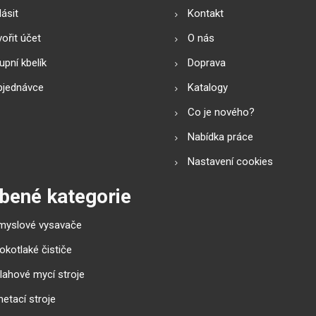
lásit
Kontakt
ořit účet
O nás
pní kbelík
Doprava
bjednávce
Katalogy
Co je nového?
Nabídka práce
Nastavení cookies
bené kategorie
myslové vysavače
okotlaké čističe
lahové mycí stroje
etací stroje