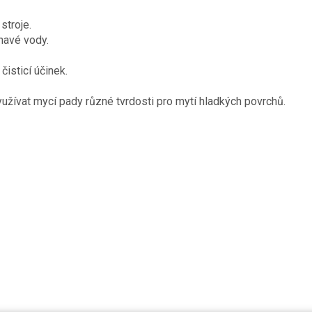
stroje.
navé vody.
čisticí účinek.
žívat mycí pady různé tvrdosti pro mytí hladkých povrchů.