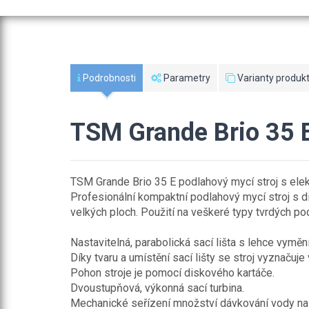
Podrobnosti
Parametry
Varianty produkt
TSM Grande Brio 35 
TSM Grande Brio 35 E podlahový mycí stroj s ele
Profesionální kompaktní podlahový mycí stroj s d
velkých ploch. Použití na veškeré typy tvrdých pod
Nastavitelná, parabolická sací lišta s lehce vym
Díky tvaru a umístění sací lišty se stroj vyznaču
Pohon stroje je pomocí diskového kartáče.
Dvoustupňová, výkonná sací turbina.
Mechanické seřízení množství dávkování vody na 