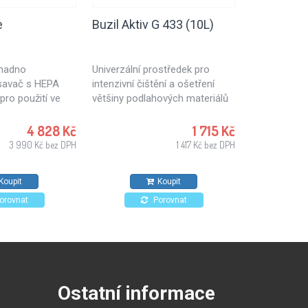
e
Buzil Aktiv G 433 (10L)
Buzil Bude
Wipes D 4
snadno
Univerzální prostředek pro
Dezinfekční
ysavač s HEPA
intenzivní čištění a ošetření
napuštěné a
pro použití ve
většiny podlahových materiálů
preparátem 
kolství, ale také
a povrchů vodě odolných.
dezinfekci. 
áří, hotelů,
vhodné pro p
4 828 Kč
1 715 Kč
dný pro
potravinářs
3 990 Kč bez DPH
1 417 Kč bez DPH
užití.
kuchyních a
zařízeních. 
Koupit
Koupit
povrchů odol
působení al
orovnat
Porovnat
Ostatní informace