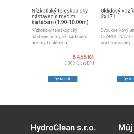
Nízkotlaký teleskopický
Úklidový voz
nástavec s mycím
2x17 l
kartáčem (1.90-10.00m)
Nízkotlaký teleskopický
Dvoukbelíkový úk
nástavec s mycím kartáčem
CLAROL 2x17 l -
pro mytí solárních,
pochromovaný.
fotovoltaických panelů,
skleněných ploch budov a
8 455 Kč
ostatních hladkých ploch ve
6 988 Kč bez DPH
větších výškách. Teleskopická
tyč o délce 1.90 - 10.00 m s
Koupit
Ko
mycím kartáčem. Sada pro
bezpečné a efektivní čištění
solárních a fotovoltaických
systémů.
HydroClean s.r.o.
Můj