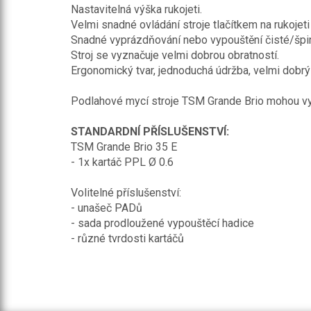
Nastavitelná výška rukojeti.
Velmi snadné ovládání stroje tlačítkem na rukojeti 
Snadné vyprázdňování nebo vypouštění čisté/špi
Stroj se vyznačuje velmi dobrou obratností.
Ergonomický tvar, jednoduchá údržba, velmi dobrý 
Podlahové mycí stroje TSM Grande Brio mohou vyu
STANDARDNÍ PŘÍSLUŠENSTVÍ:
TSM Grande Brio 35 E
- 1x kartáč PPL Ø 0.6
Volitelné příslušenství:
- unašeč PADů
- sada prodloužené vypouštěcí hadice
- různé tvrdosti kartáčů