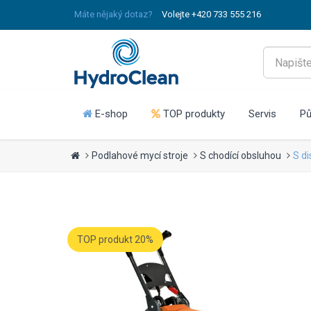
Máte nějaký dotaz?
Volejte +420 733 555 216
E-shop
TOP produkty
Servis
Pů
Podlahové mycí stroje
S chodící obsluhou
S d
TOP produkt 20%