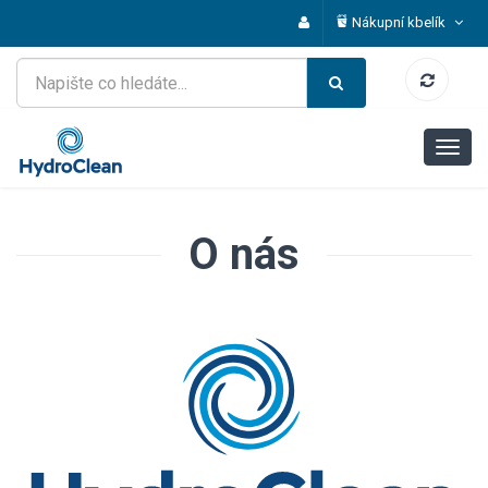
Nákupní kbelík
O nás