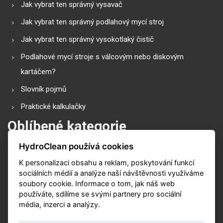
Jak vybrat ten správný vysavač
Jak vybrat ten správný podlahový mycí stroj
Jak vybrat ten správný vysokotlaký čistič
Podlahové mycí stroje s válcovým nebo diskovým
kartáčem?
Slovník pojmů
Praktické kalkulačky
Oblíbené kategorie
HydroClean používá cookies
Průmyslové vysavače
K personalizaci obsahu a reklam, poskytování funkcí
Vysokotlaké čističe
sociálních médií a analýze naší návštěvnosti využíváme
Podlahové mycí stroje
soubory cookie. Informace o tom, jak náš web
používáte, sdílíme se svými partnery pro sociální
Zametací stroje
média, inzerci a analýzy.
Čističe koberů