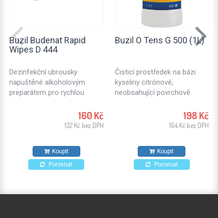
Buzil Budenat Rapid
Buzil O Tens G 500 (1L)
Wipes D 444
Dezinfekční ubrousky
Čisticí prostředek na bázi
napuštěné alkoholovým
kyseliny citrónové,
preparátem pro rychlou
neobsahující povrchově
dezinfekci. Dezinfekční
aktivní látky. Ideální k
utěrky vhodné pro použití v
ošetřování textilních ploch
160 Kč
198 Kč
potravinářském průmyslu,
nebo čalouněného nábytku.
132 Kč bez DPH
164 Kč bez DPH
kuchyních a zdravotnických
Vhodný také na kameninové
zařízeních. Pro všechny typy
dlaždice, stěny a stropy.
Koupit
Koupit
povrchů odolných proti
působení alkoholů.
Porovnat
Porovnat