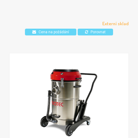
průmysl a stavebnictví, kde je třeba vysávat jemný prach.
Možnost využití volitelného HEPA filtru. Certifikovaný pro
vysavání nebezpečného prachu ve třídách L, M a H.
Jednoduché použití pomocí elektronického ovládacího
Externí sklad
panelu, který v reálném čas zobrazuje stav odsávání.
Cena na požádání
Porovnat