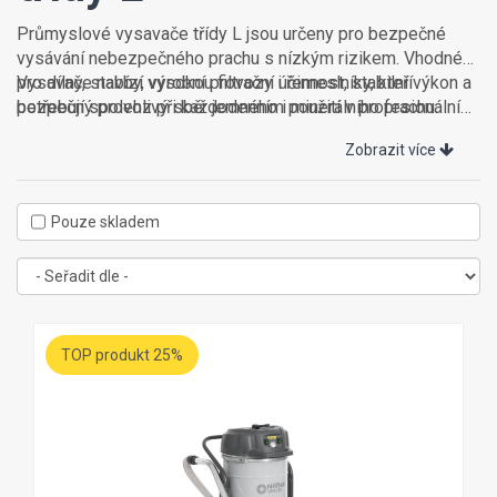
Průmyslové vysavače třídy L jsou určeny pro bezpečné
vysávání nebezpečného prachu s nízkým rizikem. Vhodné
pro dílny, stavby, výrobní provozy i řemeslníky, kteří
Vysavače nabízí vysokou filtrační účinnost, stabilní výkon a
potřebují spolehlivý sběr jemného i minerálního prachu.
bezpečný provoz při každodenním použití v profesionálním
prostředí.
Zobrazit více
Pouze skladem
TOP produkt 25%