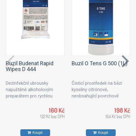
Buzil Budenat Rapid
Buzil O Tens G 500 (1L)
Wipes D 444
Dezinfekční ubrousky
Čisticí prostředek na bázi
napuštěné alkoholovým
kyseliny citrónové,
preparátem pro rychlou
neobsahující povrchově
dezinfekci. Dezinfekční
aktivní látky. Ideální k
utěrky vhodné pro použití v
ošetřování textilních ploch
160 Kč
198 Kč
potravinářském průmyslu,
nebo čalouněného nábytku.
132 Kč bez DPH
164 Kč bez DPH
kuchyních a zdravotnických
Vhodný také na kameninové
zařízeních. Pro všechny typy
dlaždice, stěny a stropy.
Koupit
Koupit
povrchů odolných proti