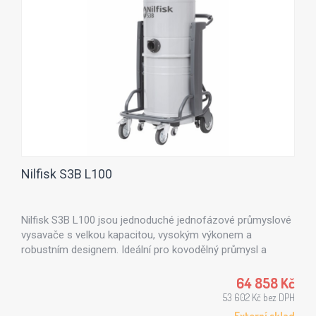
Nilfisk S3B L100
Nilfisk S3B L100 jsou jednoduché jednofázové průmyslové
vysavače s velkou kapacitou, vysokým výkonem a
robustním designem. Ideální pro kovodělný průmysl a
stavebnictví, kde je třeba vysávat jemný prach. Možnost
využití volitelného HEPA filtru.
64 858 Kč
53 602 Kč bez DPH
Externí sklad