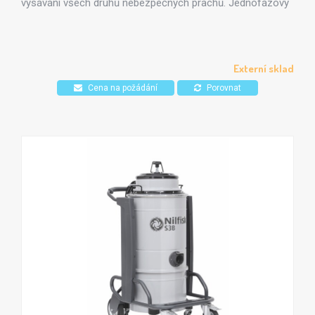
vysávání všech druhů nebezpečných prachů. Jednofázový
industriální vysavač VHS120 je vybaven dvojicí by-
passových sacích motorů a 37-litrovou odnímatelnou
"sitdown" odpadní nádobou, která zajišťuje nejvyšší výkon a
zásobní kapacitu v oblastech s omezeným prostorem.
Externí sklad
Cena na požádání
Porovnat