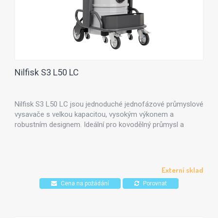
Nilfisk S3 L50 LC
Nilfisk S3 L50 LC jsou jednoduché jednofázové průmyslové
vysavače s velkou kapacitou, vysokým výkonem a
robustním designem. Ideální pro kovodělný průmysl a
stavebnictví, kde je třeba vysávat jemný prach. Možnost
využití volitelného HEPA filtru. Certifikovaný pro vysavání
nebezpečného prachu ve třídách L, M a H. Jednoduché
použití pomocí elektronického ovládacího panelu, který v
Externí sklad
reálném čas zobrazuje stav odsávání.
Cena na požádání
Porovnat