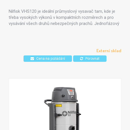
Nilfisk VHS120 je ideální průmyslový vysavač tam, kde je
třeba vysokých výkonů v kompaktních rozměrech a pro
vysávání všech druhů nebezpečných prachů. Jednofázový
industriální vysavač VHS120 je vybaven dvojicí by-
passových sacích motorů a 37-litrovou odnímatelnou
"sitdown" odpadní nádobou, která zajišťuje nejvyšší výkon a
zásobní kapacitu v oblastech s omezeným prostorem.
Externí sklad
Cena na požádání
Porovnat