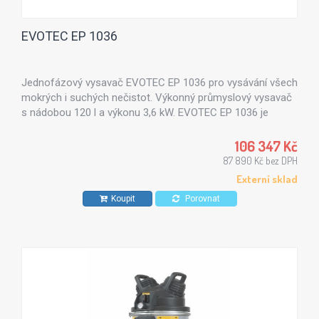
EVOTEC EP 1036
Jednofázový vysavač EVOTEC EP 1036 pro vysávání všech
mokrých i suchých nečistot. Výkonný průmyslový vysavač
s nádobou 120 l a výkonu 3,6 kW. EVOTEC EP 1036 je
vybaven výklopnou nádobou a vypouštěcí hadicí pro
snadné vyprazdňování nádoby.
106 347 Kč
87 890 Kč bez DPH
Externí sklad
Koupit
Porovnat