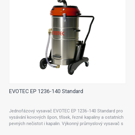
EVOTEC EP 1236-140 Standard
Jednofázový vysavač EVOTEC EP 1236-140 Standard pro
vysávání kovových špon, třísek, řezné kapaliny a ostatních
pevných nečistot i kapalin. Výkonný průmyslový vysavač s
nádobou 140 l a výkonu 3,6 kW. EVOTEC EP 1236-140