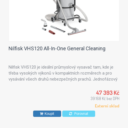
Nilfisk VHS120 All-In-One General Cleaning
Nilfisk VHS120 je ideální průmyslový vysavač tam, kde je
třeba vysokých výkonů v kompaktních rozměrech a pro
vysávání všech druhů nebezpečných prachů. Jednofázový
industriální vysavač VHS120 je vybaven dvojicí by-
passových sacích motorů a 37-litrovou odnímatelnou
47 393 Kč
"sitdown" odpadní nádobou, která zajišťuje nejvyšší výkon a
39 168 Kč bez DPH
zásobní kapacitu v oblastech s omezeným prostorem.
Externí sklad
Koupit
Porovnat