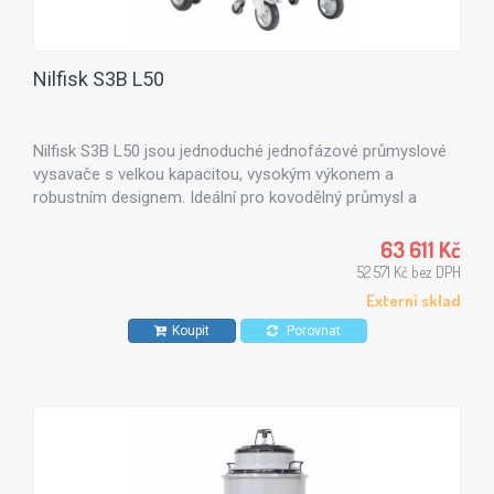
Nilfisk S3B L50
Nilfisk S3B L50 jsou jednoduché jednofázové průmyslové
vysavače s velkou kapacitou, vysokým výkonem a
robustním designem. Ideální pro kovodělný průmysl a
stavebnictví, kde je třeba vysávat jemný prach. Možnost
využití volitelného HEPA filtru.
63 611 Kč
52 571 Kč bez DPH
Externí sklad
Koupit
Porovnat