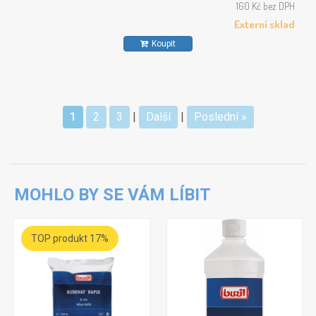
160 Kč bez DPH
Externí sklad
Koupit
1
2
3
|
Další
|
Poslední »
MOHLO BY SE VÁM LÍBIT
TOP produkt 17%