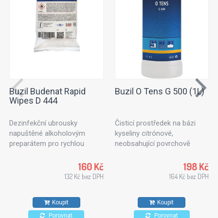
Buzil Budenat Rapid
Buzil O Tens G 500 (1L)
Wipes D 444
Dezinfekční ubrousky
Čisticí prostředek na bázi
napuštěné alkoholovým
kyseliny citrónové,
preparátem pro rychlou
neobsahující povrchově
dezinfekci. Dezinfekční
aktivní látky. Ideální k
utěrky vhodné pro použití v
ošetřování textilních ploch
160 Kč
198 Kč
potravinářském průmyslu,
nebo čalouněného nábytku.
132 Kč bez DPH
164 Kč bez DPH
kuchyních a zdravotnických
Vhodný také na kameninové
zařízeních. Pro všechny typy
dlaždice, stěny a stropy.
Koupit
Koupit
povrchů odolných proti
působení alkoholů.
Porovnat
Porovnat