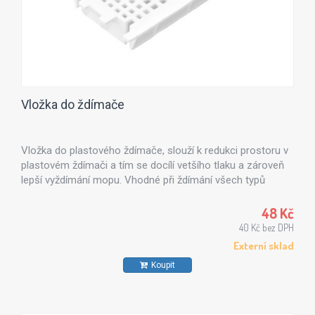
Vložka do ždímače
Vložka do plastového ždímače, slouží k redukci prostoru v
plastovém ždímači a tím se docílí vetšího tlaku a zároveň
lepší vyždímání mopu. Vhodné při ždímání všech typů
mopů, zejména mikromopů.
48 Kč
40 Kč bez DPH
Externí sklad
Koupit