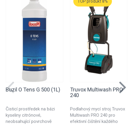
TOP produkt 8%
Buzil O Tens G 500 (1L)
Truvox Multiwash PRO
240
Čisticí prostředek na bázi
Podlahový mycí stroj Truvox
kyseliny citrónové,
Multiwash PRO 240 pro
neobsahující povrchově
efektivní čištění každého
aktivní látky. Ideální k
druhu podlahy. Vhodný pro