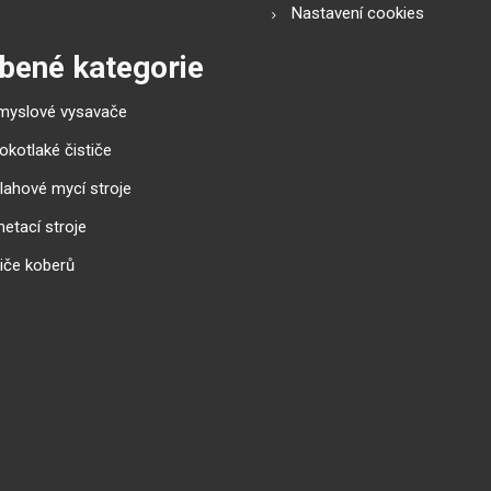
Nastavení cookies
bené kategorie
myslové vysavače
okotlaké čističe
lahové mycí stroje
etací stroje
tiče koberů