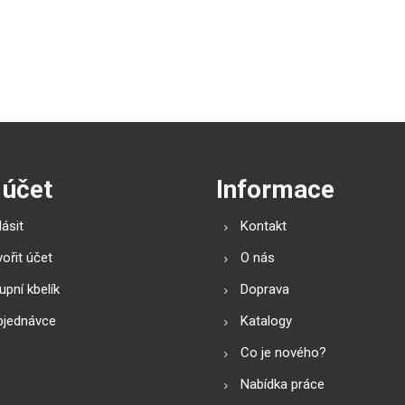
 účet
Informace
lásit
Kontakt
ořit účet
O nás
pní kbelík
Doprava
bjednávce
Katalogy
Co je nového?
Nabídka práce