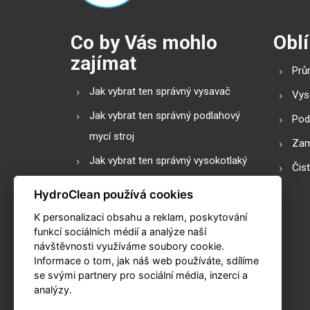
Co by Vás mohlo
Oblí
zajímat
Prů
Jak vybrat ten správný vysavač
Vys
Jak vybrat ten správný podlahový
Pod
mycí stroj
Zam
Jak vybrat ten správný vysokotlaký
Čis
čistič
HydroClean používá cookies
Podlahové mycí stroje s válcovým
K personalizaci obsahu a reklam, poskytování
nebo diskovým kartáčem?
funkcí sociálních médií a analýze naší
návštěvnosti využíváme soubory cookie.
Slovník pojmů
Informace o tom, jak náš web používáte, sdílíme
Praktické kalkulačky
se svými partnery pro sociální média, inzerci a
analýzy.