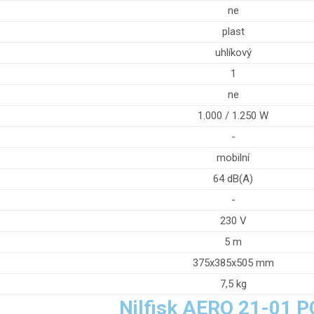
ne
plast
uhlíkový
1
ne
1.000 / 1.250 W
-
mobilní
64 dB(A)
-
230 V
5 m
375x385x505 mm
7,5 kg
Nilfisk AERO 21-01 P