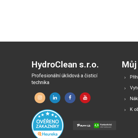
HydroClean s.r.o.
Můj
Profesionální úklidová a čisticí
Přih
technika
Vytv
Náku
K o