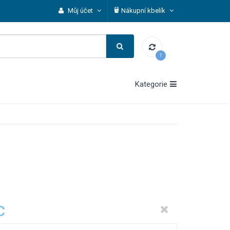
Můj účet
Nákupní kbelík
1
Kategorie
C