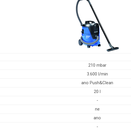
210 mbar
3.600 l/min
ano Push&Clean
20 l
-
ne
ano
-