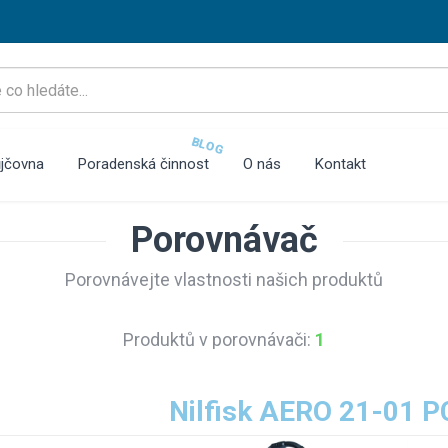
BLOG
jčovna
Poradenská činnost
O nás
Kontakt
Porovnávač
Porovnávejte vlastnosti našich produktů
Produktů v porovnávači:
1
Nilfisk AERO 21-01 P