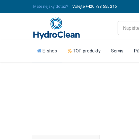
Máte nějaký dotaz?
Volejte +420 733 555 216
E-shop
TOP produkty
Servis
Pů