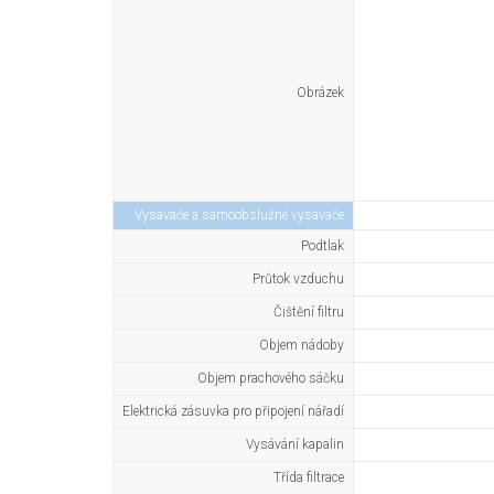
Obrázek
Vysavače a samoobslužné vysavače
Podtlak
Průtok vzduchu
Čištění filtru
Objem nádoby
Objem prachového sáčku
Elektrická zásuvka pro připojení nářadí
Vysávání kapalin
Třída filtrace