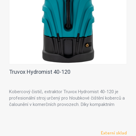
Truvox Hydromist 40-120
Kobercový čistič, extraktor Truvox Hydromist 40-120 je
profesionální stroj určený pro hloubkové čištění koberců a
čalounění v komerčních provozech. Díky kompaktním
rozměrům, vysokému sacímu výkonu a účinnému nástřiku
čisticího roztoku je vhodný pro hotely, kanceláře, školy,
provozy facility managementu, maloobchodní prostory i
další objekty s pravidelným provozem.
Externí sklad