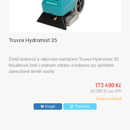
Truvox Hydromist 35
Čistič koberců s válcovým kartáčem Truvox Hydromist 35
hloubkově čistí v jednom zátahu a koberec po vyčištění
zanechává téměř suchý.
173 490 Kč
143 380 Kč bez DPH
Externí sklad
Koupit
Porovnat