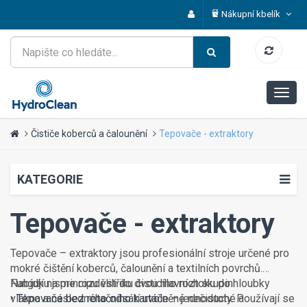
Nákupní kbelík
Čističe koberců a čalounění
Tepovače - extraktory
KATEGORIE
Tepovače - extraktory
Tepovače – extraktory jsou profesionální stroje určené pro
mokré čištění koberců, čalounění a textilních povrchů.
Fungují na principu vstřiku čisticího roztoku do hloubky
Nabídku jsme rozdělili do dvou hlavních skupin:
vlákna a následného odsátí uvolněné nečistoty. Používají se
•
Tepovače bez rotačního kartáče
– jednoduché a