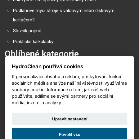
Podlahové mycí stroje s válcovým nebo diskovým
kartáčem?
Slovník pojmů
Praktické kalkulačky
Oblíbené kategorie
HydroClean používá cookies
Průmyslové vysavače
K personalizaci obsahu a reklam, poskytování funkcí
Vysokotlaké čističe
sociálních médií a analýze naší návštěvnosti využíváme
Podlahové mycí stroje
soubory cookie. Informace o tom, jak náš web
používáte, sdílíme se svými partnery pro sociální
Zametací stroje
média, inzerci a analýzy.
Čističe koberů
Upravit nastavení
Povolit vše