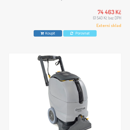
plochy koberců.
74 463 Kč
61 540 Kč bez DPH
Externí sklad
Koupit
Porovnat