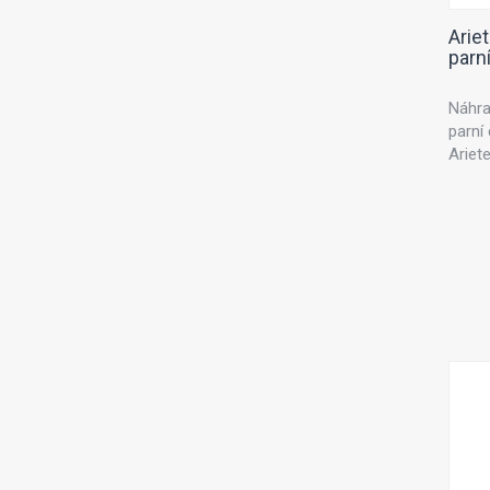
Arie
parní
Náhra
parní
Ariet
pro p