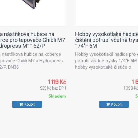
 a nástřiková hubice na
Hobby vysokotlaká hadice
rce pro tepovače Ghibli M7
čištění potrubí včetně try
dropress M1152/P
1/4"F 6M
a nástřiková hubice na koberce
Hobby vysokotlaká hadice pro č
epovače Ghibli M7 a Hydropress
potrubí včetně trysky 1/4"F 6M.
/P. DN36
hobby vysokotlaké čističe o
pracovním tlaku do 145 barů a
vody do 500 l/h. Délka čističe p
1 119 Kč
1 
6m. Vybaveno tryskou se třemi
925 Kč bez DPH
1 399 K
zadními paprsky pro čištění pot
Skladem
S
Koupit
Koupit