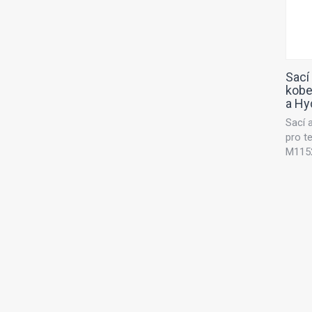
Sací
kobe
a Hy
Sací 
pro t
M1152