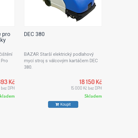
 pro
DEC 380
sky
ištění
BAZAR Starší elektrický podlahový
 Pro
mycí stroj s válcovým kartáčem DEC
380.
 průtoku
otrubí
693 Kč
18 150 Kč
č bez DPH
15 000 Kč bez DPH
rubí.
kladem
Skladem
Koupit