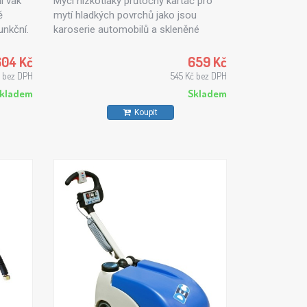
í vak
Mycí nízkotlaký průtočný kartáč pro
ě
mytí hladkých povrchů jako jsou
unkční.
karoserie automobilů a skleněné
povrchy. Průtočný kartáč je vybaven
prodloužením o délce 50cm. Připojení
604 Kč
659 Kč
pomocí zahradní hadicové
 bez DPH
545 Kč bez DPH
rychlospojky nebo pomocí adaptéru
kladem
Skladem
se závitem M22x1,5, který je součástí.
Koupit