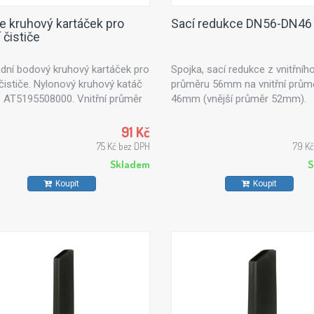
te kruhový kartáček pro
Sací redukce DN56-DN46
 čističe
dní bodový kruhový kartáček pro
Spojka, sací redukce z vnitřníh
 čističe. Nylonový kruhový katáč
průměru 56mm na vnitřní prům
e AT5195508000. Vnitřní průměr
46mm (vnější průměr 52mm).
řipojení parní pistole: 9,6 mm.
91 Kč
75 Kč bez DPH
79 K
Skladem
S
Koupit
Koupit