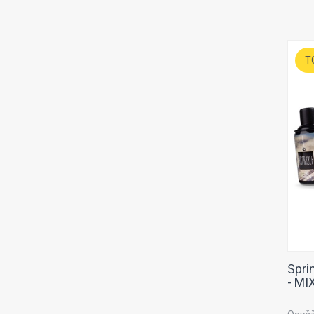
T
Spri
- MIX