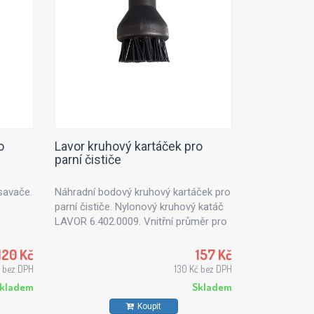
o
Lavor kruhový kartáček pro
parní čističe
savače.
Náhradní bodový kruhový kartáček pro
parní čističe. Nylonový kruhový katáč
LAVOR 6.402.0009. Vnitřní průměr pro
připojení parní pistole: 9 mm. Vnější
průměr celého kartáčku: 27mm
120 Kč
157 Kč
 bez DPH
130 Kč bez DPH
kladem
Skladem
Koupit