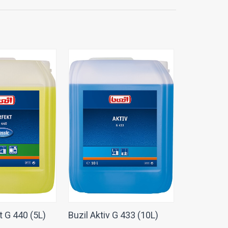
t G 440 (5L)
Buzil Aktiv G 433 (10L)
Úklidový 
MOPSET S