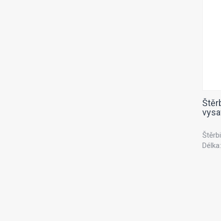
Štěr
vys
Štěrb
Délka