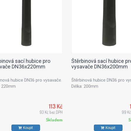
binová sací hubice pro
Štěrbinová sací hubice pr
avače DN36x220mm
vysavače DN36x200mm
inová hubice DN36 pro vysavače.
Štěrbinová hubice DN36 pro vy
: 220mm
Délka: 200mm
113 Kč
93 Kč bez DPH
99 Kč
Skladem
S
Koupit
Koupit