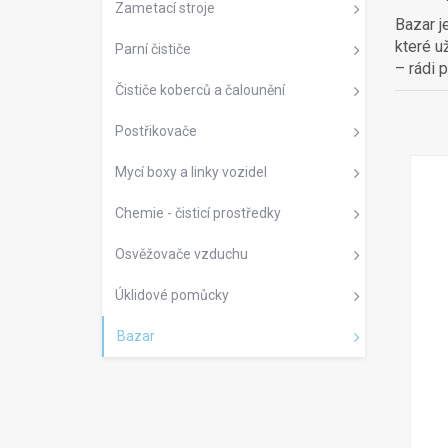
Zametací stroje
Bazar j
které u
Parní čističe
– rádi
Čističe koberců a čalounění
Postřikovače
Mycí boxy a linky vozidel
Chemie - čisticí prostředky
Osvěžovače vzduchu
Úklidové pomůcky
Bazar