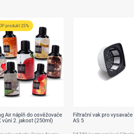
OP produkt 25%
ng Air náplň do osvěžovače
Filtrační vak pro vysavače 
 vůní 2. jakost (250ml)
AS 5