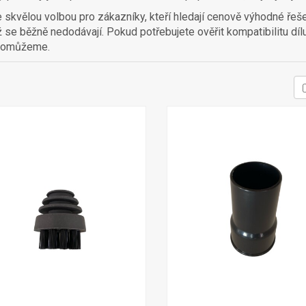
e skvělou volbou pro zákazníky, kteří hledají cenově výhodné řešen
ž se běžně nedodávají. Pokud potřebujete ověřit kompatibilitu díl
 pomůžeme.