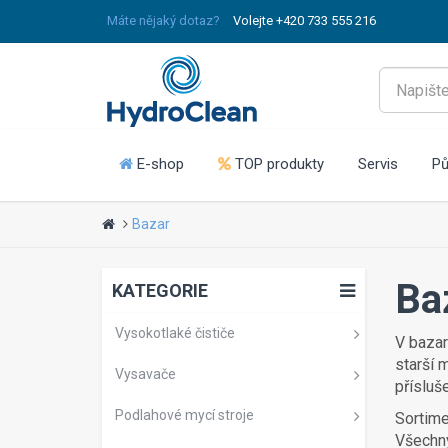
Máte nějaký dotaz?
Volejte +420 733 555 216
E-shop
TOP produkty
Servis
Pů
Bazar
Ba
KATEGORIE
Vysokotlaké čističe
V bazar
starší 
Vysavače
přísluš
Podlahové mycí stroje
Sortime
Všechny