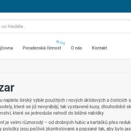
BLOG
jčovna
Poradenská činnost
O nás
Kontakt
zar
u najdete široký výběr použitých i nových úklidových a čisticích st
modely, které se již nevyrábějí, tak vystavené kusy, dlouhodobě
enství, které se jednoduše nehodí do běžné nabídky.
nt je velmi různorodý – od drobných hubic a kartáčků přes redukc
 položky jsou pečlivě zkontrolované a popsané tak, aby bylo jasné