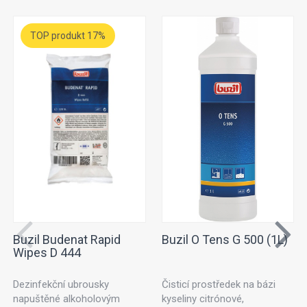
TOP produkt 17%
Buzil Budenat Rapid
Buzil O Tens G 500 (1L)
Wipes D 444
Dezinfekční ubrousky
Čisticí prostředek na bázi
napuštěné alkoholovým
kyseliny citrónové,