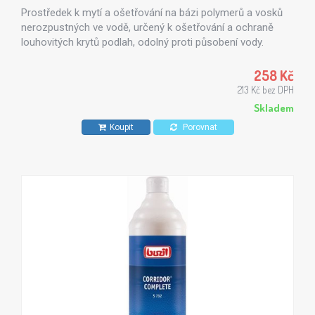
Prostředek k mytí a ošetřování na bázi polymerů a vosků
nerozpustných ve vodě, určený k ošetřování a ochraně
louhovitých krytů podlah, odolný proti působení vody.
Zejména doporučovaný na nelakované parkety, mramor,
betonové výrobky natřené základní barvou, kabřinec,
258 Kč
teraso.
213 Kč bez DPH
Skladem
Koupit
Porovnat