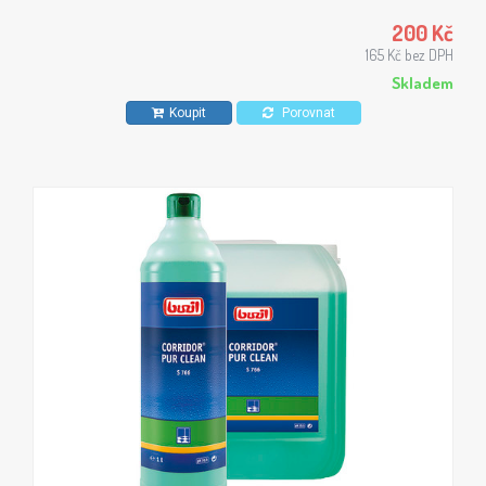
doporučován na sportovní podlahy, PVC ,linoleum,
nelakované parkety a betonové výrobky.
200 Kč
165 Kč bez DPH
Skladem
Koupit
Porovnat