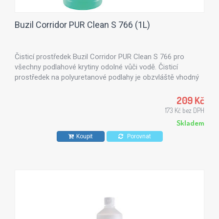
Buzil Corridor PUR Clean S 766 (1L)
Čisticí prostředek Buzil Corridor PUR Clean S 766 pro
všechny podlahové krytiny odolné vůči vodě. Čisticí
prostředek na polyuretanové podlahy je obzvláště vhodný
pro každodenní rutinní čištění továrně aplikovaných
elastických obkladů ošetřených PUR z linolea a PVC, vinylu
209 Kč
a luxusních obkladů. Také vhodný pro obklady z PE a PP,
173 Kč bez DPH
stejně jako potěry ze syntetických pryskyřic s a bez PUR.
Skladem
Koupit
Porovnat