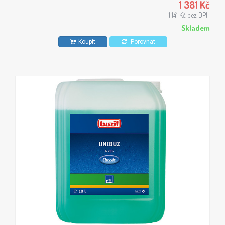
rozlévání, možnost leštění vysokorychlostním
1 381 Kč
jednokotoučovým strojem.
1 141 Kč bez DPH
Skladem
Koupit
Porovnat