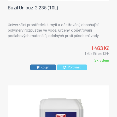
Buzil Unibuz G 235 (10L)
Univerzální prostředek k mytí a ošetřování, obsahující
polymery rozpustné ve vodě, určený k ošetřování
podlahových materiálů, odolných proti působení vody.
Zejména doporučujeme na PVC, linoleum, kaučuk, žulu,
mramor, betonové výrobky s povrchem natřeným základní
1 463 Kč
barvou.
1 209 Kč bez DPH
Skladem
Koupit
Porovnat