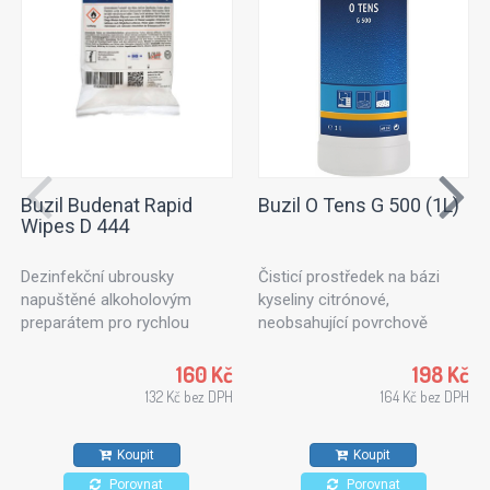
Buzil Budenat Rapid
Buzil O Tens G 500 (1L)
Wipes D 444
Dezinfekční ubrousky
Čisticí prostředek na bázi
napuštěné alkoholovým
kyseliny citrónové,
preparátem pro rychlou
neobsahující povrchově
dezinfekci. Dezinfekční
aktivní látky. Ideální k
utěrky vhodné pro použití v
ošetřování textilních ploch
160 Kč
198 Kč
potravinářském průmyslu,
nebo čalouněného nábytku.
132 Kč bez DPH
164 Kč bez DPH
kuchyních a zdravotnických
Vhodný také na kameninové
zařízeních. Pro všechny typy
dlaždice, stěny a stropy.
Koupit
Koupit
povrchů odolných proti
působení alkoholů.
Porovnat
Porovnat