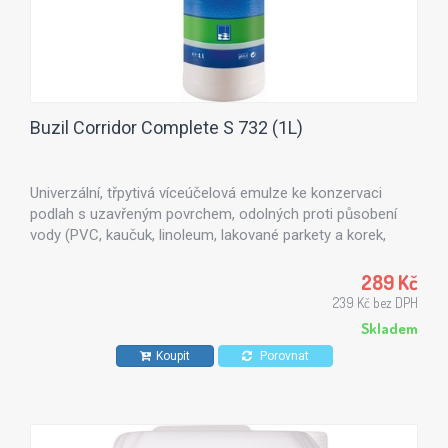
Buzil Corridor Complete S 732 (1L)
Univerzální, třpytivá víceúčelová emulze ke konzervaci
podlah s uzavřeným povrchem, odolných proti působení
vody (PVC, kaučuk, linoleum, lakované parkety a korek,
kámen). Protiskluzové a vyplňující vlastnosti, dobré
rozlévání, možnost leštění vysokorychlostním
289 Kč
jednokotoučovým strojem.
239 Kč bez DPH
Skladem
Koupit
Porovnat