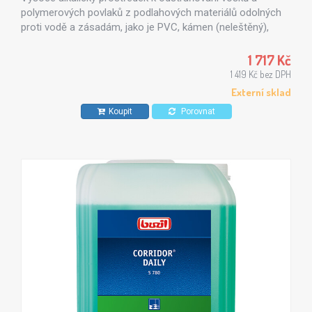
polymerových povlaků z podlahových materiálů odolných
proti vodě a zásadám, jako je PVC, kámen (neleštěný),
kabřinec a keramická dlažba.
1 717 Kč
1 419 Kč bez DPH
Externí sklad
Koupit
Porovnat