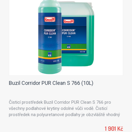
Buzil Corridor PUR Clean S 766 (10L)
Čisticí prostředek Buzil Corridor PUR Clean S 766 pro
všechny podlahové krytiny odolné vůči vodě. Čisticí
prostředek na polyuretanové podlahy je obzvláště vhodný
pro každodenní rutinní čištění továrně aplikovaných
elastických obkladů ošetřených PUR z linolea a PVC, vinylu
1 901 Kč