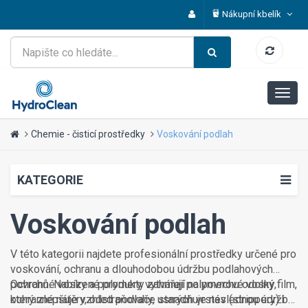
Nákupní kbelík
Chemie - čisticí prostředky
Voskování podlah
KATEGORIE
Voskování podlah
V této kategorii najdete profesionální prostředky určené pro
voskování, ochranu a dlouhodobou údržbu podlahových
povrchů. Nabízené produkty zahrnují polymerové vosky,
Ochranné vosky a polymery vytvářejí na povrchu odolný film,
ochranné nátěry, odstraňovače starých vrstev (strippery) i
který zlepšuje vzhled podlahy, usnadňuje následnou údržbu