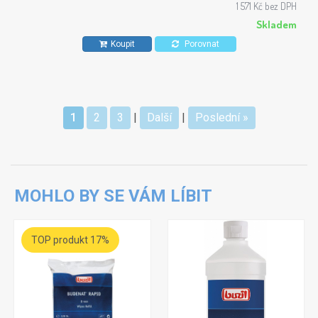
a luxusních obkladů. Také vhodný pro obklady z PE a PP,
1 571 Kč bez DPH
stejně jako potěry ze syntetických pryskyřic s a bez PUR.
Skladem
Koupit
Porovnat
1
2
3
|
Další
|
Poslední »
MOHLO BY SE VÁM LÍBIT
TOP produkt 17%