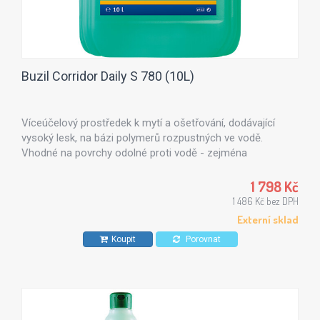
Buzil Corridor Daily S 780 (10L)
Víceúčelový prostředek k mytí a ošetřování, dodávající
vysoký lesk, na bázi polymerů rozpustných ve vodě.
Vhodné na povrchy odolné proti vodě - zejména
doporučován na sportovní podlahy, PVC ,linoleum,
nelakované parkety a betonové výrobky.
1 798 Kč
1 486 Kč bez DPH
Externí sklad
Koupit
Porovnat