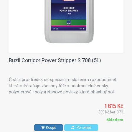
Buzil Corridor Power Stripper S 708 (5L)
Čisticí prostředek se speciálním složením rozpouštědel,
která odstraňuje všechny těžko odstranitelné vosky,
polymerové i polyuretanové povlaky, které obsahují soli
kovů.
1 615 Kč
1 335 Kč bez DPH
Skladem
Koupit
Porovnat