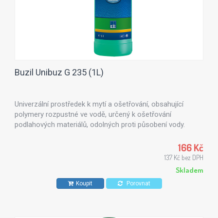
Buzil Unibuz G 235 (1L)
Univerzální prostředek k mytí a ošetřování, obsahující
polymery rozpustné ve vodě, určený k ošetřování
podlahových materiálů, odolných proti působení vody.
Zejména doporučujeme na PVC, linoleum, kaučuk, žulu,
mramor, betonové výrobky s povrchem natřeným základní
166 Kč
barvou.
137 Kč bez DPH
Skladem
Koupit
Porovnat