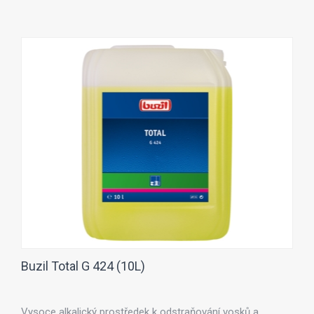
Buzil Total G 424 (10L)
Vysoce alkalický prostředek k odstraňování vosků a