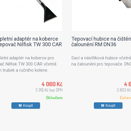
letní adaptér na koberce
Tepovací hubice na čištěn
tepovač Nilfisk TW 300 CAR
čalounění RM DN36
etní adaptér na koberce pro
Sací a nástřiková hubice včetně
ač Nilfisk TW 300 CAR včetně
na čalounění pro tepovače. DN
h trubek a ručního kolene.
4 060 Kč
4 
3 355 Kč bez DPH
3 803 Kč
Skladem
Exter
Koupit
Koupit