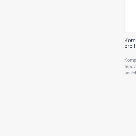
Komp
pro 
Kompl
tepov
sacíc