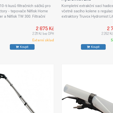
10-ti kusů filtračních sáčků pro
Kompletní extrakční sací hadic
ktory - tepovače Nilfisk Home
včetně sacího kolene s regulac
r a Nilfisk TW 300. Filtrační
extraktory Truvox Hydromist Li
 pro suché sání.
2 675 Kč
2 
2 211 Kč bez DPH
2 262 K
Externí sklad
S
Koupit
Koupit