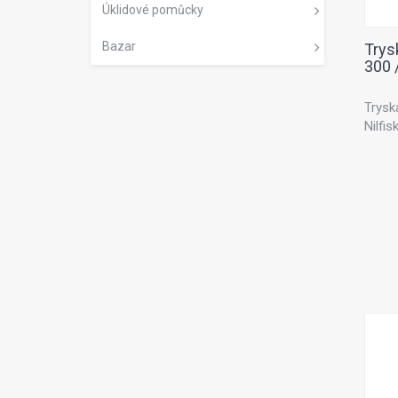
Úklidové pomůcky
Bazar
Trys
300 
Trysk
Nilfi