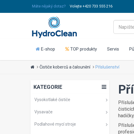
Máte nějaký dotaz?
Volejte +420 733 555 216
E-shop
TOP produkty
Servis
Pů
Čističe koberců a čalounění
Příslušenství
Př
KATEGORIE
Vysokotlaké čističe
Přísluš
čisticí
Vysavače
hadičky
Podlahové mycí stroje
Přísluš
profesi