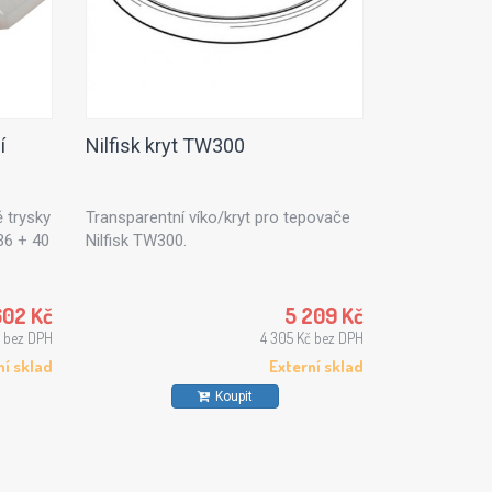
í
Nilfisk kryt TW300
 trysky
Transparentní víko/kryt pro tepovače
36 + 40
Nilfisk TW300.
602 Kč
5 209 Kč
 bez DPH
4 305 Kč bez DPH
ní sklad
Externí sklad
Koupit