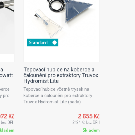
na
Tepovací hubice na koberce a
sowatt
čalounění pro extraktory Truvox
Hydromist Lite
berce
Tepovací hubice včetně trysek na
y pro
koberce a čalounění pro extraktory
Truvox Hydromist Lite (sada).
972 Kč
2 655 Kč
č bez DPH
2 194 Kč bez DPH
kladem
Skladem