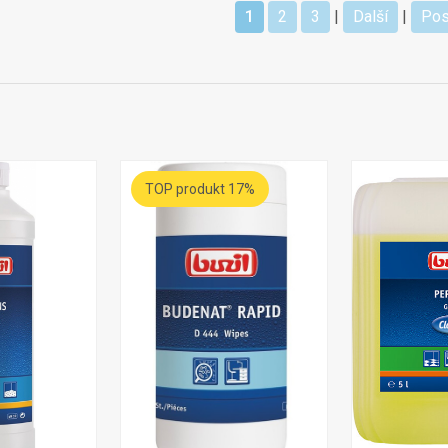
1
2
3
|
Další
|
Pos
TOP produkt 17%