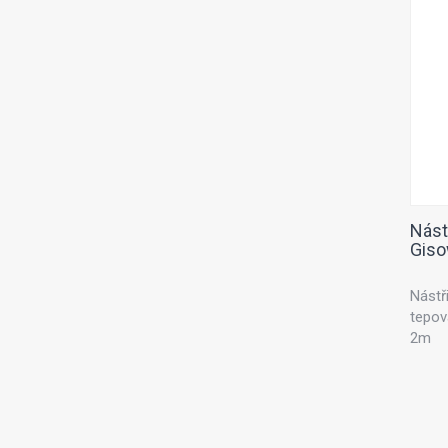
Nást
Giso
Nástři
tepov
2m