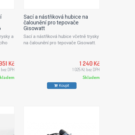
í
Sací a nástřiková hubice na
čalounění pro tepovače
6
Gisowatt
rysky a
Sací a nástřiková hubice včetně trysky
cího
na čalounění pro tepovače Gisowatt.
951 Kč
1 240 Kč
 bez DPH
1 025 Kč bez DPH
kladem
Skladem
Koupit