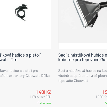
řiková hadice s pistolí
Sací a nástřiková hubice 
watt - 2m
koberce pro tepovače Gi
ková hadice s pistolí pro
Sací a nástřiková hubice na ko
ače - extraktory Gisowatt. Délka:
včetně adaptéru na tvrdé ploch
tepovače Gisowatt.
1 401 Kč
1 
1 158 Kč bez DPH
1 630 K
Skladem
S