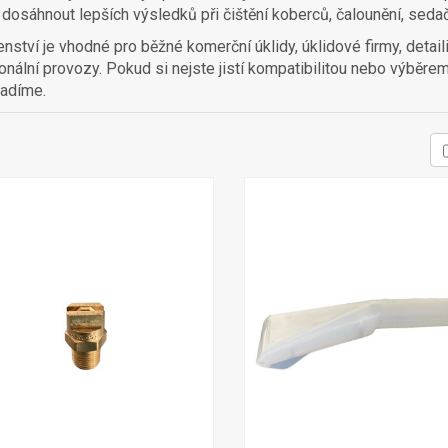
 dosáhnout lepších výsledků při čištění koberců, čalounění, sedač
enství je vhodné pro běžné komerční úklidy, úklidové firmy, detaili
onální provozy. Pokud si nejste jistí kompatibilitou nebo výběre
radíme.