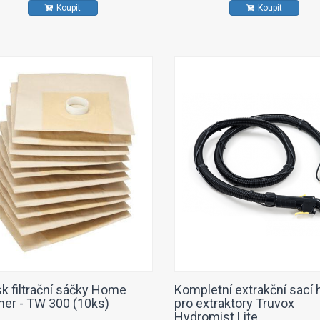
Koupit
Koupit
sk filtrační sáčky Home
Kompletní extrakční sací 
ner - TW 300 (10ks)
pro extraktory Truvox
Hydromist Lite