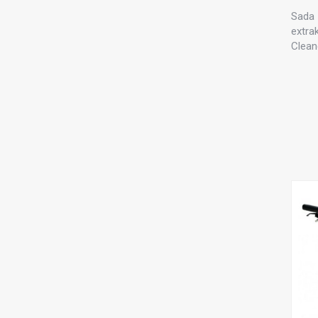
Sada 
extra
Cleane
sáčky