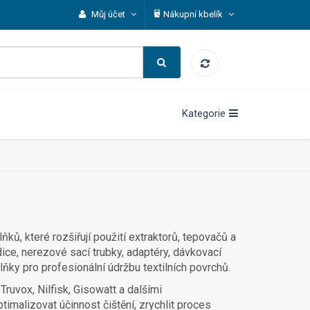
Můj účet
Nákupní kbelík
Kategorie
ňků, které rozšiřují použití extraktorů, tepovačů a
dice, nerezové sací trubky, adaptéry, dávkovací
plňky pro profesionální údržbu textilních povrchů.
Truvox, Nilfisk, Gisowatt a dalšími
imalizovat účinnost čištění, zrychlit proces