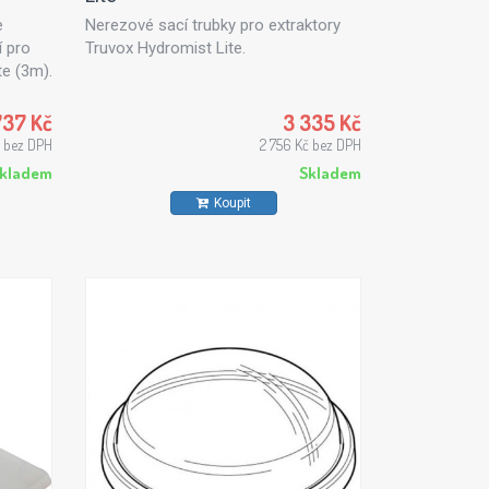
e
Nerezové sací trubky pro extraktory
í pro
Truvox Hydromist Lite.
te (3m).
737 Kč
3 335 Kč
č bez DPH
2 756 Kč bez DPH
kladem
Skladem
Koupit