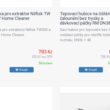
ka pro extraktor Nilfisk TW
Tepovací hubice na čištěn
/ Home Cleaner
čalounění bez trysky a
dávkovací páčky RM DN3
a pro extraktory Nilfisk TW300 a
Sací hubice pro tepovače bez t
sk Home Cleaner.
ovládací páčky pro nástřik čisti
roztoku. DN36 + 40
793 Kč
655 Kč bez DPH
786 Kč
Skladem
S
Koupit
Koupit