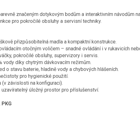
, barevně značeným dotykovým bodům a interaktivním návodům na 
nkce pro pokročilé obsluhy a servisní techniky.
výškově přizpůsobitelná madla a kompaktní konstrukce.
ovládacím otočným voličem – snadné ovládání i v rukavicích neb
váčky, pokročilé obsluhy, supervizory i servis.
% vody díky chytrým dávkovacím režimům.
d o stavu baterie, hladině vody a chybových hlášeních.
nečistoty pro hygienické použití.
(v závislosti na konfiguraci).
uzavíratelný úložný prostor pro příslušenství.
 PKG​