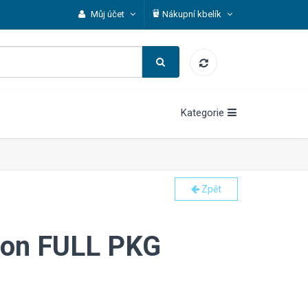
Můj účet
Nákupní kbelík
Kategorie
Zpět
-ion FULL PKG