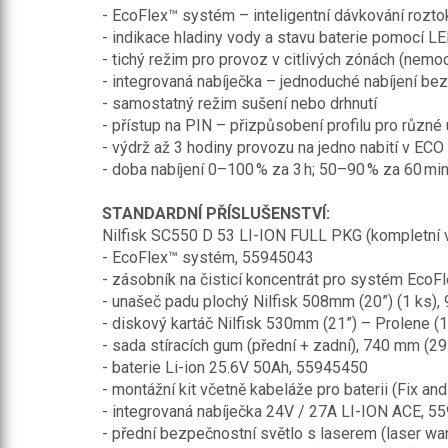
- EcoFlex™ systém – inteligentní dávkování rozt
- indikace hladiny vody a stavu baterie pomocí L
- tichý režim pro provoz v citlivých zónách (nemoc
- integrovaná nabíječka – jednoduché nabíjení bez
- samostatný režim sušení nebo drhnutí
- přístup na PIN – přizpůsobení profilu pro různé 
- výdrž až 3 hodiny provozu na jedno nabití v ECO
- doba nabíjení 0–100 % za 3 h; 50–90 % za 60 mi
STANDARDNÍ PŘÍSLUŠENSTVÍ:
Nilfisk SC550 D 53 LI-ION FULL PKG (kompletní 
- EcoFlex™ systém, 55945043
- zásobník na čisticí koncentrát pro systém Eco
- unašeč padu plochý Nilfisk 508mm (20”) (1 ks)
- diskový kartáč Nilfisk 530mm (21”) – Prolene (
- sada stíracích gum (přední + zadní), 740 mm (
- baterie Li-ion 25.6V 50Ah, 55945450
- montážní kit včetně kabeláže pro baterii (Fix a
- integrovaná nabíječka 24V / 27A LI-ION ACE, 
- přední bezpečnostní světlo s laserem (laser wa