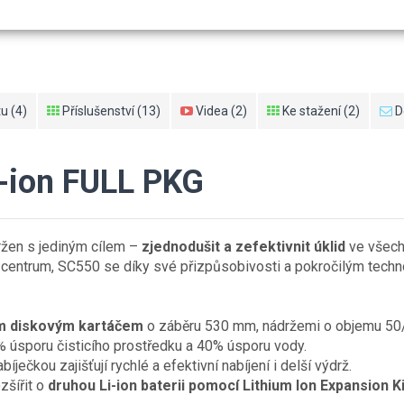
u (4)
Příslušenství (13)
Videa (2)
Ke stažení (2)
D
i-ion FULL PKG
ržen s jediným cílem –
zjednodušit a zefektivnit úklid
ve všech
í centrum, SC550 se díky své přizpůsobivosti a pokročilým tech
ím diskovým kartáčem
o záběru 530 mm, nádržemi o objemu 50/
% úsporu čisticího prostředku a 40% úsporu vody.
íječkou zajišťují rychlé a efektivní nabíjení i delší výdrž.
zšířit o
druhou Li-ion baterii
pomocí Lithium Ion Expansion K