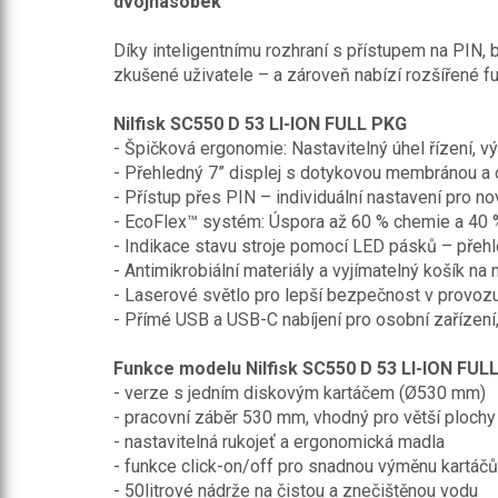
dvojnásobek
Díky inteligentnímu rozhraní s přístupem na PIN
zkušené uživatele – a zároveň nabízí rozšířené fu
Nilfisk SC550 D 53 LI-ION FULL PKG
- Špičková ergonomie: Nastavitelný úhel řízení, 
- Přehledný 7” displej s dotykovou membránou a 
- Přístup přes PIN – individuální nastavení pro no
- EcoFlex™ systém: Úspora až 60 % chemie a 40 
- Indikace stavu stroje pomocí LED pásků – přehle
- Antimikrobiální materiály a vyjímatelný košík na 
- Laserové světlo pro lepší bezpečnost v provozu 
- Přímé USB a USB-C nabíjení pro osobní zařízení, 
Funkce modelu Nilfisk SC550 D 53 LI-ION FULL
- verze s jedním diskovým kartáčem (Ø530 mm)
- pracovní záběr 530 mm, vhodný pro větší plochy
- nastavitelná rukojeť a ergonomická madla
- funkce click-on/off pro snadnou výměnu kartáčů
- 50litrové nádrže na čistou a znečištěnou vodu