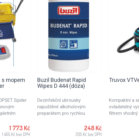
ík s mopem
Buzil Budenat Rapid
Truvox VTV
er
Wipes D 444 (dóza)
MOPSET Spider
Dezinfekční ubrousky
Kompaktní a 
ranovým
napuštěné alkoholovým
ovladatelný v
pletním
preparátem pro rychlou
filtrem vhodný 
m se šířkou
dezinfekci. Dezinfekční utěrky
zdravotnictví, š
násady. (2x8 l
vhodné pro použití v
pro úklid kancel
1 773 Kč
248 Kč
ková kapacita
potravinářském průmyslu,
obchodů.. Vho
1 465 Kč bez DPH
205 Kč bez DPH