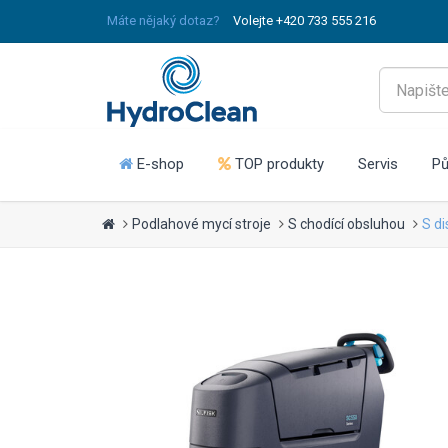
Máte nějaký dotaz?
Volejte +420 733 555 216
E-shop
TOP produkty
Servis
Pů
Podlahové mycí stroje
S chodící obsluhou
S d