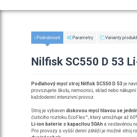
Podrobnosti
Parametry
Varianty produkt
Nilfisk SC550 D 53 L
Podlahový mycí stroj Nilfisk SC550 D 53
je nav
provozujete školu, nemocnici, sklad nebo nákupn
každodenní intenzivní provoz.
Stroj je vybaven
diskovou mycí hlavou se jedn
čisticího roztoku EcoFlex™, který umožňuje až 60
Li-ion baterie s kapacitou 50Ah
a vestavěnou nab
Pro provozy s vyšší denní zátěží je možné stroj ro