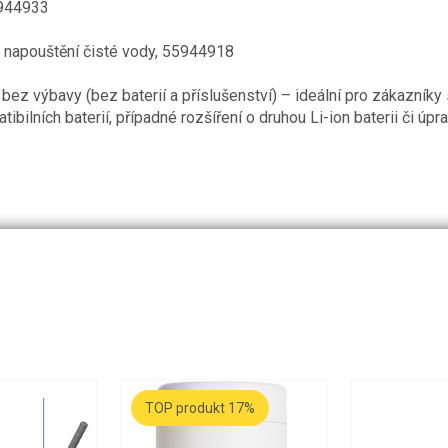
55944933
lé napouštění čisté vody, 55944918
bez výbavy (bez baterií a příslušenství) – ideální pro zákazníky s
bilních baterií, případné rozšíření o druhou Li-ion baterii či úp
TOP produkt 17%