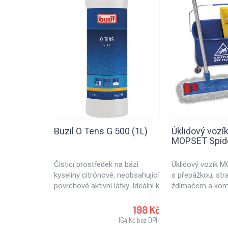
Buzil O Tens G 500 (1L)
Úklidový voz
MOPSET Spid
Čisticí prostředek na bázi
​Úklidový vozík 
kyseliny citrónové, neobsahující
s přepážkou, st
povrchově aktivní látky. Ideální k
ždímačem a kom
ošetřování textilních ploch
jazykovým mope
nebo čalouněného nábytku.
40cm včetně ALU 
198 Kč
Vhodný také na kameninové
s přepážkou, cel
164 Kč bez DPH