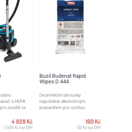
e
Buzil Budenat Rapid
Buzil Perf
Wipes D 444
snadno
Dezinfekční ubrousky
Silně působíc
ysavač s HEPA
napuštěné alkoholovým
prostředek 
pro použití ve
preparátem pro rychlou
proti působe
kolství, ale také
dezinfekci. Dezinfekční utěrky
k čištění pov
áří, hotelů,
vhodné pro použití v
průmyslových
4 828 Kč
160 Kč
dný pro
potravinářském průmyslu,
obnově po p
3 990 Kč bez DPH
132 Kč bez DPH