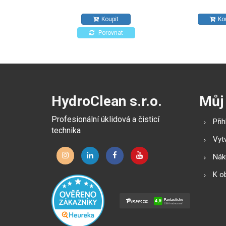
dlaždice, stěny a stropy.
bez přepážky 20 
Koupit
Ko
Porovnat
HydroClean s.r.o.
Můj
Profesionální úklidová a čisticí
Přih
technika
Vytv
Náku
K o