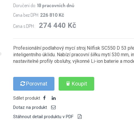
Doručení do:
10 pracovních dnů
Cena bez DPH:
226 810 Kč
274 440 Kč
Cena s DPH:
Profesionální podlahový mycí stroj Nilfisk SC550 D 53 př
inteligentního úklidu. Nabízí pracovní šířku mytí 530 mm, in
nastavitelné profily obsluhy, výkonné Li-ion baterie a mo
Porovnat
Koupit
Sdílet produkt
Dotaz na produkt
Stáhnout detail produktu v PDF