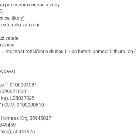
oku pro úsporu chemie a vody
ED
nice, školy)
 externího zařízení
uživatele
 režimu
n – možnost rozšíření o druhou Li-ion baterii pomocí Lithium Io
výbava)
Flex™, 9100001081
, 9099671000
1 ks), L08837025
29”) GUM, 9100000810
nd Harness Kit), 55945037
55945459
rning), 55944925