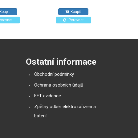
užití.
kuchyních a zdravotnických
atestovaný p
zařízeních. Pro všechny typy
průmysl. Vh
Koupit
Koupit
povrchů odolných proti
čištění disků
působení alkoholů.
orovnat
Porovnat
Ostatní informace
Obchodní podmínky
Ochrana osobních údajů
EET evidence
Zpětný odběr elektrozařízení a
baterií