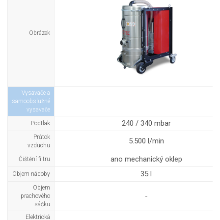
Obrázek
Vysavače a
samoobslužné
vysavače
240 / 340 mbar
Podtlak
Průtok
5.500 l/min
vzduchu
ano mechanický oklep
Čištění filtru
35 l
Objem nádoby
Objem
-
prachového
sáčku
Elektrická