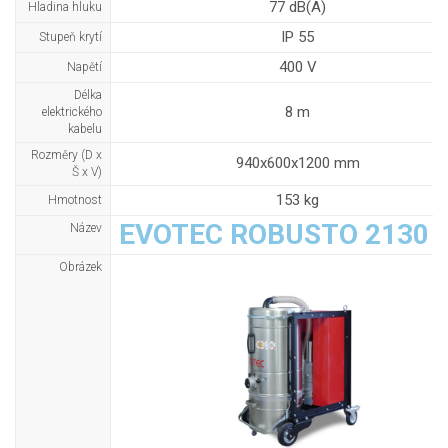
77 dB(A)
Hladina hluku
IP 55
Stupeň krytí
400 V
Napětí
Délka
8 m
elektrického
kabelu
Rozměry (D x
940x600x1200 mm
Š x V)
153 kg
Hmotnost
EVOTEC ROBUSTO 2130 
Název
Obrázek