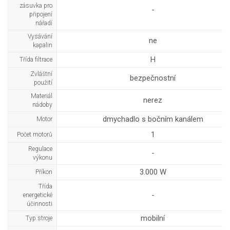
zásuvka pro
-
připojení
nářadí
Vysávání
ne
kapalin
H
Třída filtrace
Zvláštní
bezpečnostní
použití
Materiál
nerez
nádoby
dmychadlo s bočním kanálem
Motor
1
Počet motorů
Regulace
-
výkonu
3.000 W
Příkon
Třída
-
energetické
účinnosti
mobilní
Typ stroje