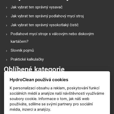
Jak vybrat ten správný vysavač
Jak vybrat ten správný podlahový mycí stroj
Jak vybrat ten správný vysokotlaký čistič
Podlahové mycí stroje s válcovým nebo diskovým
kartáčem?
Slovník pojmů
Praktické kalkulačky
Oblíbené kategorie
HydroClean používá cookies
Průmyslové vysavače
K personalizaci obsahu a reklam, poskytování funkcí
Vysokotlaké čističe
sociálních médií a analýze naší návštěvnosti využíváme
Podlahové mycí stroje
soubory cookie. Informace o tom, jak náš web
používáte, sdílíme se svými partnery pro sociální
Zametací stroje
média, inzerci a analýzy.