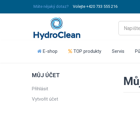
Máte nějaký dotaz?
Volejte +420 733 555 216
E-shop
TOP produkty
Servis
Pů
MŮJ ÚČET
Můj
Přihlásit
Vytvořit účet