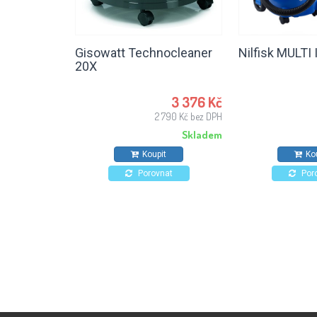
Gisowatt Technocleaner
Nilfisk MULTI 
20X
3 376 Kč
2 790 Kč bez DPH
Skladem
Koupit
Ko
Porovnat
Por