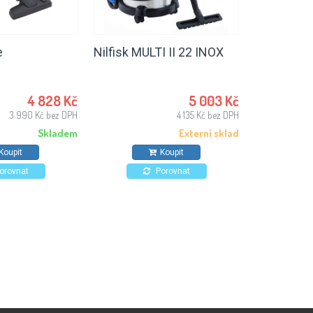
e
Nilfisk MULTI II 22 INOX
Nilfisk V
4 828 Kč
5 003 Kč
3 990 Kč bez DPH
4 135 Kč bez DPH
Skladem
Externí sklad
Koupit
Koupit
orovnat
Porovnat