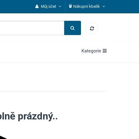
Můj účet
Nákupní kbelík
Kategorie
plně prázdný..