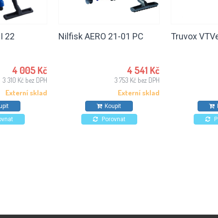
II 22
Nilfisk AERO 21-01 PC
Truvox VTV
4 005 Kč
4 541 Kč
3 310 Kč bez DPH
3 753 Kč bez DPH
Externí sklad
Externí sklad
upit
Koupit
ovnat
Porovnat
P