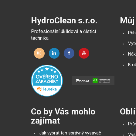
HydroClean s.r.o.
Můj
Profesionální úklidová a čisticí
Přih
technika
Vytv
Náku
K o
Co by Vás mohlo
Oblí
zajímat
Prů
Jak vybrat ten správný vysavač
Vys