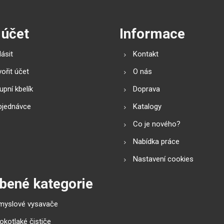
 účet
Informace
lásit
Kontakt
ořit účet
O nás
pní kbelík
Doprava
bjednávce
Katalogy
Co je nového?
Nabídka práce
Nastavení cookies
bené kategorie
myslové vysavače
okotlaké čističe