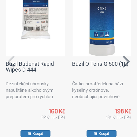
Buzil Budenat Rapid
Buzil O Tens G 500 (1L)
Wipes D 444
Dezinfekční ubrousky
Čisticí prostředek na bázi
napuštěné alkoholovým
kyseliny citrónové,
preparátem pro rychlou
neobsahující povrchově
dezinfekci. Dezinfekční
aktivní látky. Ideální k
utěrky vhodné pro použití v
ošetřování textilních ploch
160 Kč
198 Kč
potravinářském průmyslu,
nebo čalouněného nábytku.
132 Kč bez DPH
164 Kč bez DPH
kuchyních a zdravotnických
Vhodný také na kameninové
zařízeních. Pro všechny typy
dlaždice, stěny a stropy.
Koupit
Koupit
povrchů odolných proti