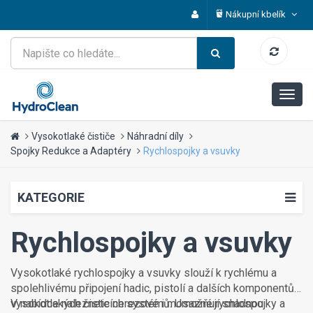
Nákupní kbelík
Vysokotlaké čističe
Náhradní díly
Spojky Redukce a Adaptéry
Rychlospojky a vsuvky
KATEGORIE
Rychlospojky a vsuvky
Vysokotlaké rychlospojky a vsuvky slouží k rychlému a
spolehlivému připojení hadic, pistolí a dalších komponentů
vysokotlakých čisticích systémů. Umožňují snadnou
V nabídce naleznete nerezové i mosazné rychlospojky a