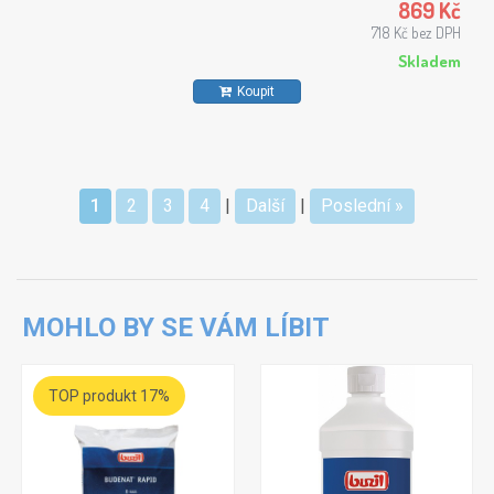
869 Kč
718 Kč bez DPH
Skladem
Koupit
1
2
3
4
|
Další
|
Poslední »
MOHLO BY SE VÁM LÍBIT
TOP produkt 17%