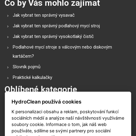
Co by Vás mohlo zajímat
Jak vybrat ten správný vysavač
Jak vybrat ten správný podlahový mycí stroj
Jak vybrat ten správný vysokotlaký čistič
Podlahové mycí stroje s válcovým nebo diskovým
kartáčem?
Slovník pojmů
Praktické kalkulačky
Oblíbené kategorie
HydroClean používá cookies
Průmyslové vysavače
K personalizaci obsahu a reklam, poskytování funkcí
Vysokotlaké čističe
sociálních médií a analýze naší návštěvnosti využíváme
Podlahové mycí stroje
soubory cookie. Informace o tom, jak náš web
používáte, sdílíme se svými partnery pro sociální
Zametací stroje