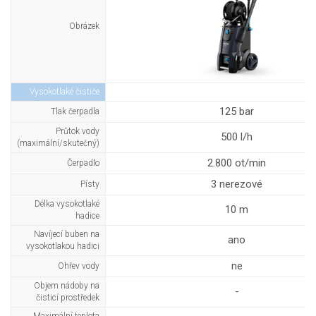
Obrázek
Vysokotlaké čističe
125 bar
Tlak čerpadla
Průtok vody
500 l/h
(maximální/skutečný)
2.800 ot/min
Čerpadlo
3 nerezové
Písty
Délka vysokotlaké
10 m
hadice
Navíjecí buben na
ano
vysokotlakou hadici
ne
Ohřev vody
Objem nádoby na
-
čisticí prostředek