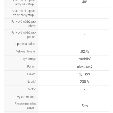
Maximální teplota
40°
vody na vstupu
Maximální teplota
-
vody na výstupu
Palivová nádrž pro
-
ohřev
Palivová nádrž pro
-
pohon
-
Spotřeba paliva
.0275
Velikost trysky
mobilní
Typ stroje
elektrický
Pohon
2,1 kW
Příkon
230 V
Napětí
-
Motor
-
Výkon motoru
Délka elektrického
5 m
kabelu