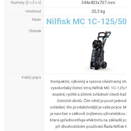
344x403x707 mm
Rozměry (D x Š x V)
20,3 kg
Hmotnost
Nilfisk MC 1C-125/50
Název
Obrázek
Krátký popis
Kompaktní, výkonný a vysoce všestranný stud
vysokotlaký čisticí stroj Nilfisk MC 1C-125/5
snadné, rychlé a účinné zvládnutí všech každ
čisticích úkolů. Čím větší je pocit jednoduc
ovládání, tím produktivnější je vaše práce. Mo
je navržen s celkově zvýšenou uživatelskou zk
která upřednostňuje efektivitu na základě pohod
při dlouhodobém používání. ​Řada Nilfisk MC