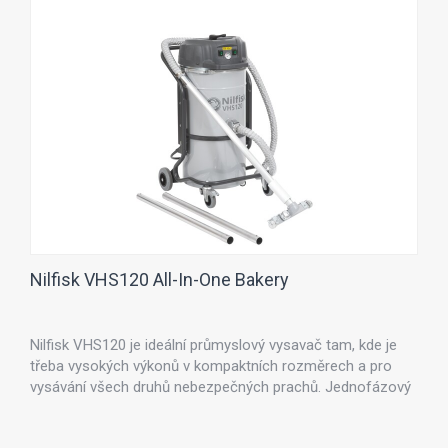
Nilfisk VHS120 All-In-One Bakery
Nilfisk VHS120 je ideální průmyslový vysavač tam, kde je
třeba vysokých výkonů v kompaktních rozměrech a pro
vysávání všech druhů nebezpečných prachů. Jednofázový
industriální vysavač VHS120 je vybaven dvojicí by-
passových sacích motorů a 37-litrovou odnímatelnou