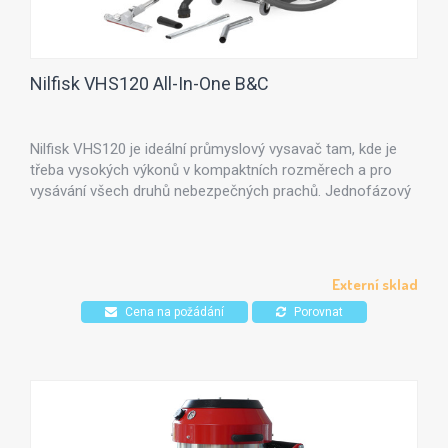
Nilfisk VHS120 All-In-One B&C
Nilfisk VHS120 je ideální průmyslový vysavač tam, kde je
třeba vysokých výkonů v kompaktních rozměrech a pro
vysávání všech druhů nebezpečných prachů. Jednofázový
industriální vysavač VHS120 je vybaven dvojicí by-
passových sacích motorů a systémem Longopac® pro
jednoduchou a bezpečnou likvidaci nebezpečných
odpadů do "nekonečného" pytle bez kontaktu s
Externí sklad
nebezpečným materiálem.
Cena na požádání
Porovnat