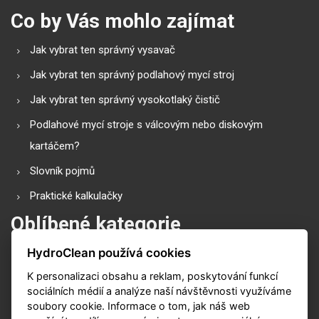
Co by Vás mohlo zajímat
Jak vybrat ten správný vysavač
Jak vybrat ten správný podlahový mycí stroj
Jak vybrat ten správný vysokotlaký čistič
Podlahové mycí stroje s válcovým nebo diskovým
kartáčem?
Slovník pojmů
Praktické kalkulačky
Oblíbené kategorie
HydroClean používá cookies
Průmyslové vysavače
K personalizaci obsahu a reklam, poskytování funkcí
Vysokotlaké čističe
sociálních médií a analýze naší návštěvnosti využíváme
Podlahové mycí stroje
soubory cookie. Informace o tom, jak náš web