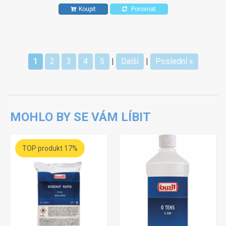
Koupit
Porovnat
1
2
3
4
5
|
Další
|
Poslední »
MOHLO BY SE VÁM LÍBIT
TOP produkt 17%