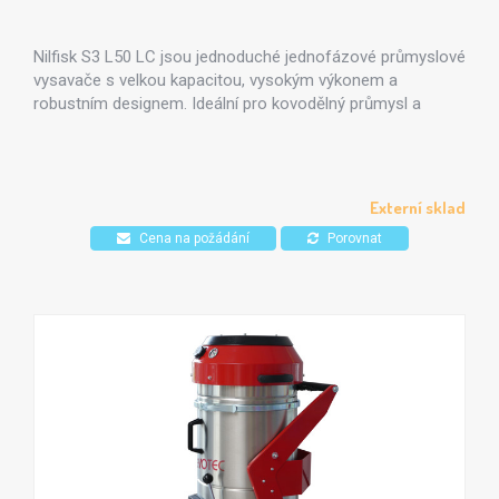
Nilfisk S3 L50 LC jsou jednoduché jednofázové průmyslové
vysavače s velkou kapacitou, vysokým výkonem a
robustním designem. Ideální pro kovodělný průmysl a
stavebnictví, kde je třeba vysávat jemný prach. Možnost
využití volitelného HEPA filtru. Certifikovaný pro vysavání
nebezpečného prachu ve třídách L, M a H. Jednoduché
použití pomocí elektronického ovládacího panelu, který v
Externí sklad
reálném čas zobrazuje stav odsávání.
Cena na požádání
Porovnat