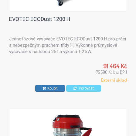
EVOTEC ECODust 1200 H
Jednofázové vysavače EVOTEC ECODust 1200 H pro práci
s nebezpečným prachem třídy H. Výkonné průmyslové
vysavače s nádobou 25 l a výkonu 1,2 kW.
91 464 Kč
75 590 Kč bez DPH
Externí sklad
Koupit
Porovnat