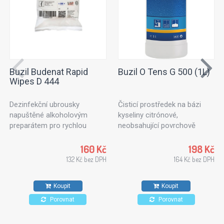
Buzil Budenat Rapid
Buzil O Tens G 500 (1L)
Wipes D 444
Dezinfekční ubrousky
Čisticí prostředek na bázi
napuštěné alkoholovým
kyseliny citrónové,
preparátem pro rychlou
neobsahující povrchově
dezinfekci. Dezinfekční
aktivní látky. Ideální k
utěrky vhodné pro použití v
ošetřování textilních ploch
160 Kč
198 Kč
potravinářském průmyslu,
nebo čalouněného nábytku.
132 Kč bez DPH
164 Kč bez DPH
kuchyních a zdravotnických
Vhodný také na kameninové
zařízeních. Pro všechny typy
dlaždice, stěny a stropy.
Koupit
Koupit
povrchů odolných proti
působení alkoholů.
Porovnat
Porovnat