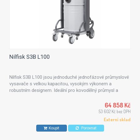
Nilfisk S3B L100
Nilfisk S3B L100 jsou jednoduché jednofázové průmyslové
vysavače s velkou kapacitou, vysokým výkonem a
robustním designem. Ideální pro kovodělný průmysl a
stavebnictví, kde je třeba vysávat jemný prach. Možnost
využití volitelného HEPA filtru.
64 858 Kč
53 602 Kč bez DPH
Externí sklad
Koupit
Porovnat