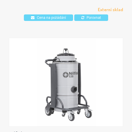
"sitdown" odpadní nádobou, která zajišťuje nejvyšší výkon a
zásobní kapacitu v oblastech s omezeným prostorem.
Externí sklad
Cena na požádání
Porovnat