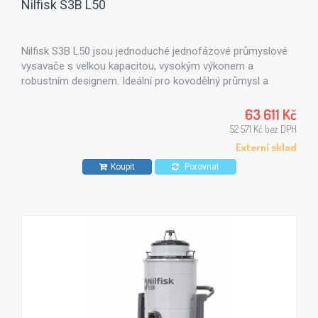
Nilfisk S3B L50
Nilfisk S3B L50 jsou jednoduché jednofázové průmyslové
vysavače s velkou kapacitou, vysokým výkonem a
robustním designem. Ideální pro kovodělný průmysl a
stavebnictví, kde je třeba vysávat jemný prach. Možnost
využití volitelného HEPA filtru.
63 611 Kč
52 571 Kč bez DPH
Externí sklad
Koupit
Porovnat