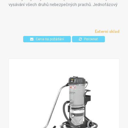
vysávání všech druhů nebezpečných prachů. Jednofázový
industriální vysavač VHS120 je vybaven dvojicí by-
passových sacích motorů a 37-litrovou odnímatelnou
"sitdown" odpadní nádobou, která zajišťuje nejvyšší výkon a
zásobní kapacitu v oblastech s omezeným prostorem.
Externí sklad
Cena na požádání
Porovnat