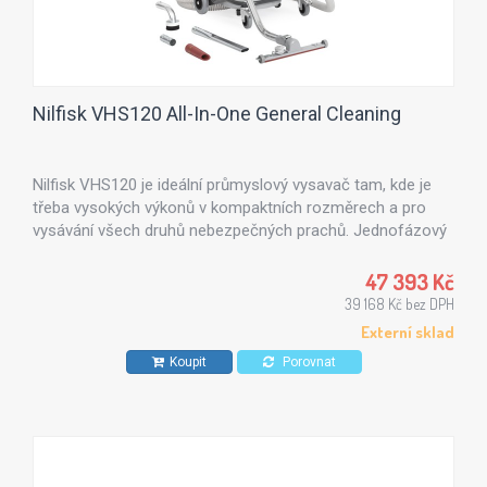
Nilfisk VHS120 All-In-One General Cleaning
Nilfisk VHS120 je ideální průmyslový vysavač tam, kde je
třeba vysokých výkonů v kompaktních rozměrech a pro
vysávání všech druhů nebezpečných prachů. Jednofázový
industriální vysavač VHS120 je vybaven dvojicí by-
passových sacích motorů a 37-litrovou odnímatelnou
47 393 Kč
"sitdown" odpadní nádobou, která zajišťuje nejvyšší výkon a
39 168 Kč bez DPH
zásobní kapacitu v oblastech s omezeným prostorem.
Externí sklad
Koupit
Porovnat