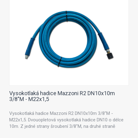
Vysokotlaká hadice Mazzoni R2 DN10x10m
3/8"M - M22x1,5
Vysokotlaká hadice Mazzoni R2 DN10x10m 3/8"M -
M22x1,5. Dvouopletová vysokotlaká hadice DN10 o délce
10m. Z jedné strany šroubení 3/8"M, na druhé straně
šroubení s převlečnou maticí M22x1,5.