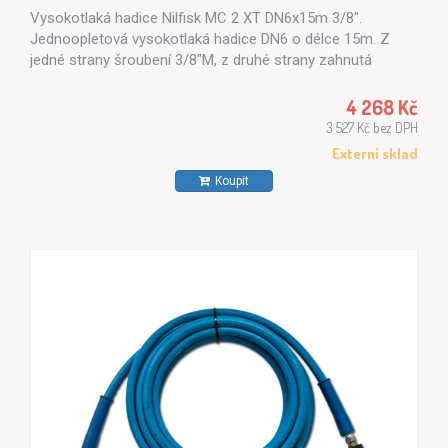
Vysokotlaká hadice Nilfisk MC 2 XT DN6x15m 3/8".
Jednoopletová vysokotlaká hadice DN6 o délce 15m. Z
jedné strany šroubení 3/8"M, z druhé strany zahnutá
koncovka pro připojení k navíjecímu bubnu na vysokotlakou
hadici XT.
4 268 Kč
3 527 Kč bez DPH
Externí sklad
Koupit