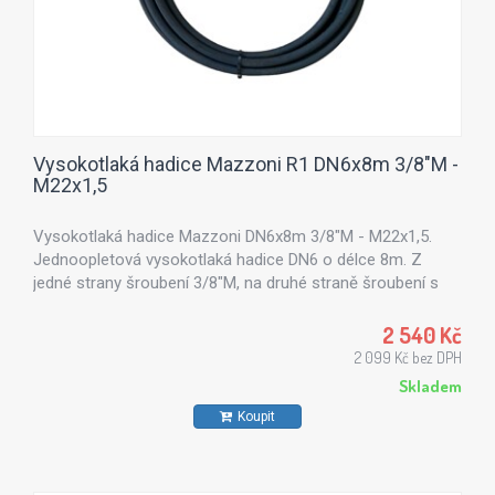
Vysokotlaká hadice Mazzoni R1 DN6x8m 3/8"M -
M22x1,5
Vysokotlaká hadice Mazzoni DN6x8m 3/8"M - M22x1,5.
Jednoopletová vysokotlaká hadice DN6 o délce 8m. Z
jedné strany šroubení 3/8"M, na druhé straně šroubení s
převlečnou maticí M22x1,5.
2 540 Kč
2 099 Kč bez DPH
Skladem
Koupit