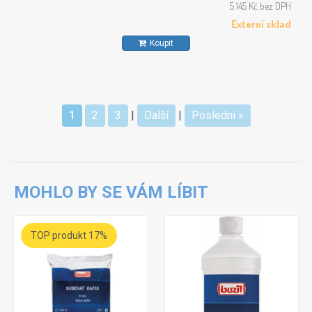
5 145 Kč bez DPH
Externí sklad
Koupit
1
2
3
|
Další
|
Poslední »
MOHLO BY SE VÁM LÍBIT
TOP produkt 17%