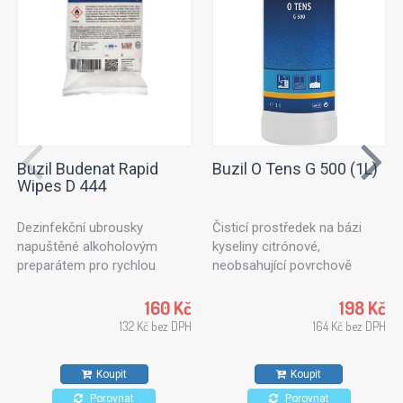
Buzil Budenat Rapid
Buzil O Tens G 500 (1L)
Wipes D 444
Dezinfekční ubrousky
Čisticí prostředek na bázi
napuštěné alkoholovým
kyseliny citrónové,
preparátem pro rychlou
neobsahující povrchově
dezinfekci. Dezinfekční
aktivní látky. Ideální k
utěrky vhodné pro použití v
ošetřování textilních ploch
160 Kč
198 Kč
potravinářském průmyslu,
nebo čalouněného nábytku.
132 Kč bez DPH
164 Kč bez DPH
kuchyních a zdravotnických
Vhodný také na kameninové
zařízeních. Pro všechny typy
dlaždice, stěny a stropy.
Koupit
Koupit
povrchů odolných proti
působení alkoholů.
Porovnat
Porovnat