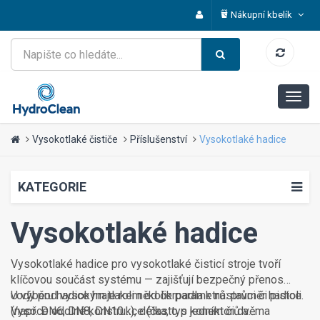
Nákupní kbelík
Vysokotlaké čističe
Příslušenství
Vysokotlaké hadice
KATEGORIE
Vysokotlaké hadice
Vysokotlaké hadice pro vysokotlaké čisticí stroje tvoří
klíčovou součást systému — zajišťují bezpečný přenos
vody pod vysokým tlakem od čerpadla k nástavci či pistoli.
U výběru hadice hraje roli několik parametrů: průměr hadice
Vysoce odolné konstrukce (často s jedním či dvěma
(např. DN6, DN8, DN10…), délka, typ konektorů a