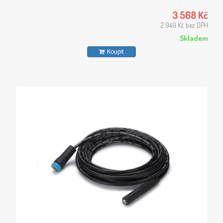
převlečnou maticí M22x1,5.
3 568 Kč
2 949 Kč bez DPH
Skladem
Koupit