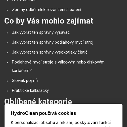
Zpětný odběr elektrozařízení a baterií
Co by Vás mohlo zajímat
Jak vybrat ten správný vysavač
Jak vybrat ten správný podlahový mycí stroj
Jak vybrat ten správný vysokotlaký čistič
Podlahové mycí stroje s válcovým nebo diskovým
kartáčem?
Slovník pojmů
Praktické kalkulačky
Oblíbené kategorie
HydroClean používá cookies
Průmyslové vysavače
K personalizaci obsahu a reklam, poskytování funkcí
Vysokotlaké čističe