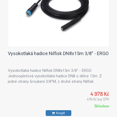
Vysokotlaká hadice Nilfisk DN8x15m 3/8" - ERGO
Vysokotlaká hadice Nilfisk DN8x15m 3/8" - ERGO.
Jednoopletová vysokotlaká hadice DN8 o délce 15m. Z
jedné strany šroubení 3/8"M, z druhé strany Nilfisk
ergospojka.
4 978 Kč
4 114 Kč bez DPH
Skladem
Koupit