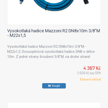
Vysokotlaká hadice Mazzoni R2 DN8x10m 3/8"M
- M22x1,5
Vysokotlaká hadice Mazzoni R2 DN8x10m 3/8"M -
M22x1,5. Dvouopletová vysokotlaká hadice DN8 o délce
10m. Z jedné strany šroubení 3/8"M, na druhé straně
šroubení s převlečnou maticí M22x1,5.
4 367 Kč
3 609 Kč bez DPH
Externí sklad
Koupit