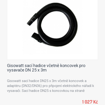
Gisowatt sací hadice včetně koncovek pro
vysavače DN 25 x 3m
Gisowatt sací hadice DN25 x 3m včetně koncovek a
adaptéru (DN32/DN36) pro připojení elektrického nářadí k
vysavači. Sací hadice DN25 s koncovkou na straně
vysavače DN50 a koncovkou pro napojení příslušenství
nebo elektrického nářadí DN24 - DN36.
1 027 Kč