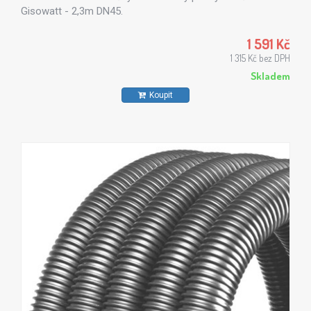
Gisowatt - 2,3m DN45.
1 591 Kč
1 315 Kč bez DPH
Skladem
Koupit