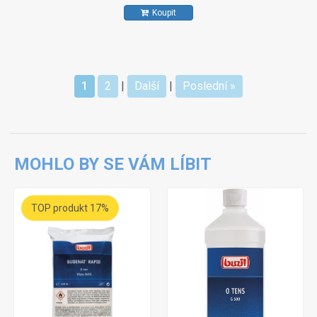
Koupit
1
2
|
Další
|
Poslední »
MOHLO BY SE VÁM LÍBIT
TOP produkt 17%