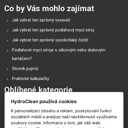
Co by Vás mohlo zajímat
Jak vybrat ten správný vysavač
Jak vybrat ten správný podlahový mycí stroj
Jak vybrat ten správný vysokotlaký čistič
Podlahové mycí stroje s válcovým nebo diskovým
kartáčem?
Slovník pojmů
Praktické kalkulačky
Oblíbené kategorie
HydroClean používá cookies
Průmyslové vysavače
K personalizaci obsahu a reklam, poskytování funkcí
Vysokotlaké čističe
sociálních médií a analýze naší návštěvnosti využíváme
Podlahové mycí stroje
soubory cookie. Informace o tom, jak náš web