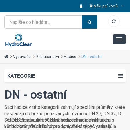
Nákupní kbelík
Vysavače
Příslušenství
Hadice
DN - ostatní
KATEGORIE
DN - ostatní
Sací hadice v této kategorii zahrnují speciální průměry, které
nespadají do běžně používaných rozměrů DN 27, DN 32, DN
36, DN 38 nebo DN 50. Najdete zde hadice menších i
K dispozici jsou metrážové hadice, kompletní hadice s
větších průměrů, určené pro specifické typy vysavačů a
koncovkami, flexibilní provedení, antistatické varianty i