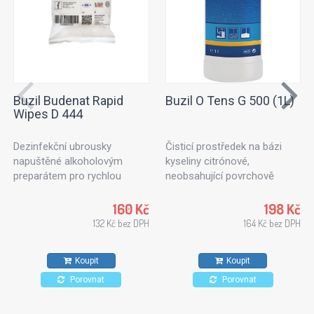
Buzil Budenat Rapid
Buzil O Tens G 500 (1L)
Wipes D 444
Dezinfekční ubrousky
Čisticí prostředek na bázi
napuštěné alkoholovým
kyseliny citrónové,
preparátem pro rychlou
neobsahující povrchově
dezinfekci. Dezinfekční
aktivní látky. Ideální k
utěrky vhodné pro použití v
ošetřování textilních ploch
160 Kč
198 Kč
potravinářském průmyslu,
nebo čalouněného nábytku.
132 Kč bez DPH
164 Kč bez DPH
kuchyních a zdravotnických
Vhodný také na kameninové
zařízeních. Pro všechny typy
dlaždice, stěny a stropy.
Koupit
Koupit
povrchů odolných proti
působení alkoholů.
Porovnat
Porovnat