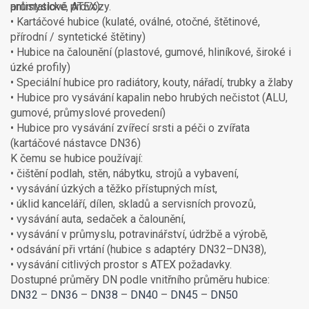
průmyslové provozy.
antistatické, ATEX)
• Kartáčové hubice (kulaté, oválné, otočné, štětinové,
přírodní / syntetické štětiny)
• Hubice na čalounění (plastové, gumové, hliníkové, široké i
úzké profily)
• Speciální hubice pro radiátory, kouty, nářadí, trubky a žlaby
• Hubice pro vysávání kapalin nebo hrubých nečistot (ALU,
gumové, průmyslové provedení)
• Hubice pro vysávání zvířecí srsti a péči o zvířata
(kartáčové nástavce DN36)
K čemu se hubice používají:
• čištění podlah, stěn, nábytku, strojů a vybavení,
• vysávání úzkých a těžko přístupných míst,
• úklid kanceláří, dílen, skladů a servisních provozů,
• vysávání auta, sedaček a čalounění,
• vysávání v průmyslu, potravinářství, údržbě a výrobě,
• odsávání při vrtání (hubice s adaptéry DN32–DN38),
• vysávání citlivých prostor s ATEX požadavky.
Dostupné průměry DN podle vnitřního průměru hubice:
DN32
–
DN36
–
DN38
–
DN40
–
DN45
–
DN50