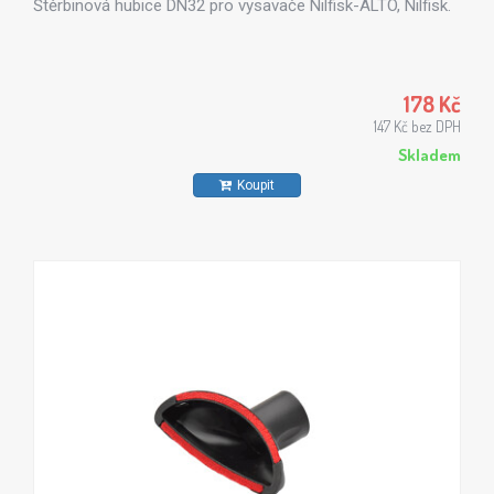
Štěrbinová hubice DN32 pro vysavače Nilfisk-ALTO, Nilfisk.
178 Kč
147 Kč bez DPH
Skladem
Koupit