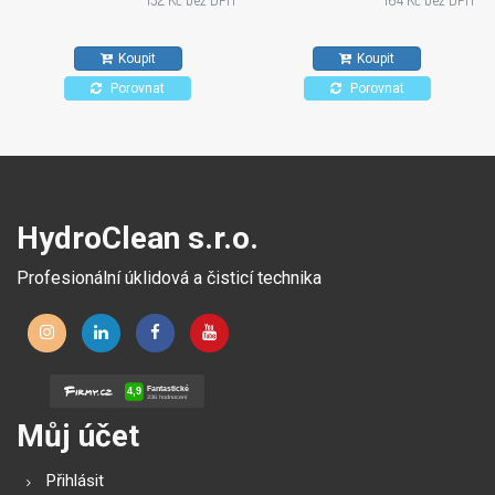
kuchyních a zdravotnických
Vhodný také na kameninové
zařízeních. Pro všechny typy
dlaždice, stěny a stropy.
Koupit
Koupit
povrchů odolných proti
působení alkoholů.
Porovnat
Porovnat
HydroClean s.r.o.
Profesionální úklidová a čisticí technika
Můj účet
Přihlásit