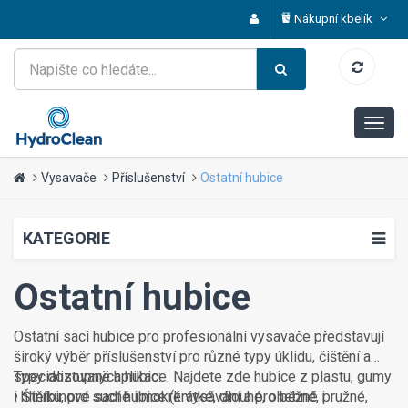
Nákupní kbelík
Vysavače
Příslušenství
Ostatní hubice
KATEGORIE
Ostatní hubice
Ostatní sací hubice pro profesionální vysavače představují
široký výběr příslušenství pro různé typy úklidu, čištění a
specializované aplikace. Najdete zde hubice z plastu, gumy
Typy dostupných hubic:
i hliníku, pro suché i mokré vysávání a pro běžné i
• Štěrbinové sací hubice (krátké, dlouhé, ohebné, pružné,