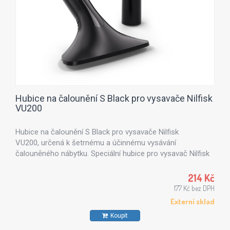
Hubice na čalounění S Black pro vysavače Nilfisk
VU200
Hubice na čalounění S Black pro vysavače Nilfisk
VU200, určená k šetrnému a účinnému vysávání
čalouněného nábytku. Speciální hubice pro vysavač Nilfisk
VU200, určená k šetrnému a účinnému vysávání
čalouněného nábytku, matrací, sedaček nebo autopotahů.
214 Kč
Ergonomický tvar a kompaktní provedení umožňují
177 Kč bez DPH
pohodlné čištění bez poškození látky.
Externí sklad
Koupit