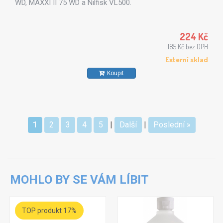
WD, MAXXI II 75 WD a Nilfisk VL500.
224 Kč
185 Kč bez DPH
Externí sklad
Koupit
1
2
3
4
5
|
Další
|
Poslední »
MOHLO BY SE VÁM LÍBIT
TOP produkt 17%