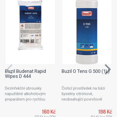
Buzil Budenat Rapid
Buzil O Tens G 500 (1L)
Wipes D 444
Dezinfekční ubrousky
Čisticí prostředek na bázi
napuštěné alkoholovým
kyseliny citrónové,
preparátem pro rychlou
neobsahující povrchově
dezinfekci. Dezinfekční
aktivní látky. Ideální k
utěrky vhodné pro použití v
ošetřování textilních ploch
160 Kč
198 Kč
potravinářském průmyslu,
nebo čalouněného nábytku.
132 Kč bez DPH
164 Kč bez DPH