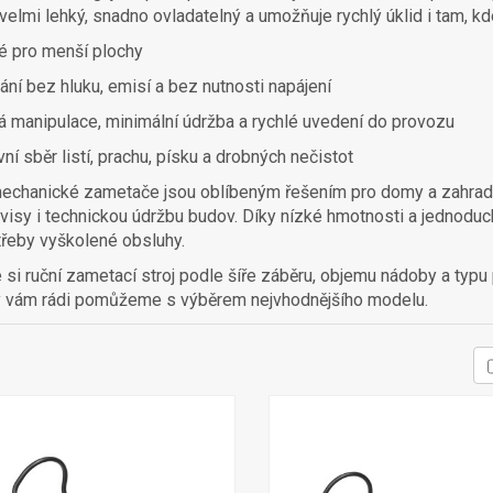
e velmi lehký, snadno ovladatelný a umožňuje rychlý úklid i tam, 
é pro menší plochy
ání bez hluku, emisí a bez nutnosti napájení
á manipulace, minimální údržba a rychlé uvedení do provozu
vní sběr listí, prachu, písku a drobných nečistot
echanické zametače jsou oblíbeným řešením pro domy a zahrady,
visy i technickou údržbu budov. Díky nízké hmotnosti a jednoduc
řeby vyškolené obsluhy.
 si ruční zametací stroj podle šíře záběru, objemu nádoby a typu p
 vám rádi pomůžeme s výběrem nejvhodnějšího modelu.