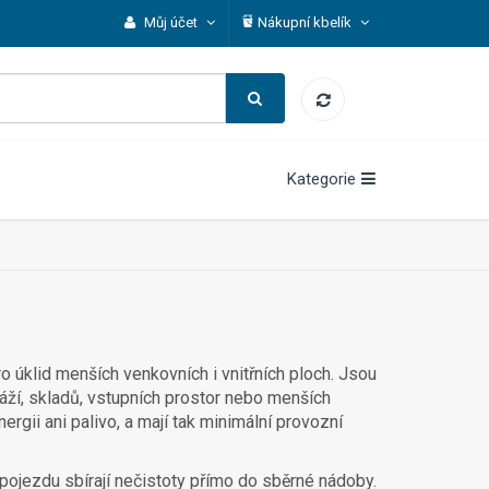
Můj účet
Nákupní kbelík
Kategorie
o úklid menších venkovních i vnitřních ploch. Jsou
ráží, skladů, vstupních prostor nebo menších
gii ani palivo, a mají tak minimální provozní
pojezdu sbírají nečistoty přímo do sběrné nádoby.