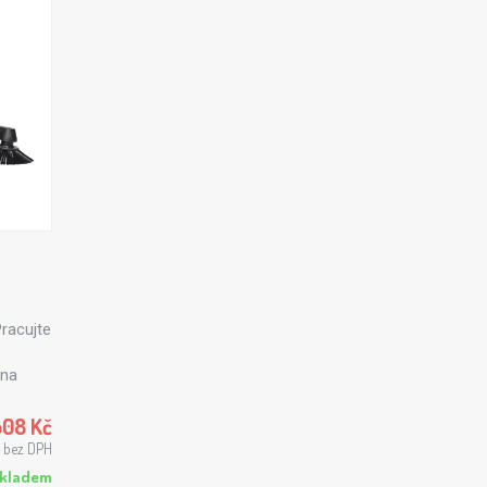
Pracujte
 na
250 a
kovní i
508 Kč
č bez DPH
kladem