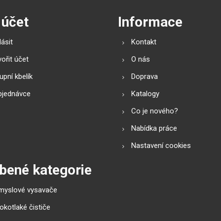
 účet
Informace
lásit
Kontakt
ořit účet
O nás
pní kbelík
Doprava
bjednávce
Katalogy
Co je nového?
Nabídka práce
Nastavení cookies
bené kategorie
myslové vysavače
okotlaké čističe