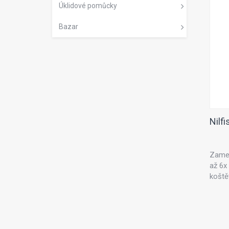
Úklidové pomůcky
Bazar
Nilf
Zamet
až 6x
koště
ruční
uvidít
vnitřn