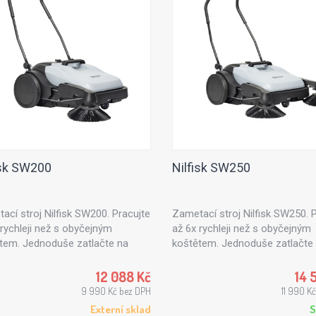
isk SW200
Nilfisk SW250
ací stroj Nilfisk SW200. Pracujte
Zametací stroj Nilfisk SW250. 
 rychleji než s obyčejným
až 6x rychleji než s obyčejným
tem. Jednoduše zatlačte na
koštětem. Jednoduše zatlačte
 zametací stroj Nilfisk SW200 a
ruční zametací stroj Nilfisk SW
e, jak rychle je možno venkovní i
uvidíte, jak rychle je možno ven
12 088 Kč
14 
í prostory uklidit.
vnitřní prostory uklidit.
9 990 Kč bez DPH
11 990 K
Externí sklad
S