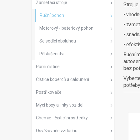
Zametací stroje
Stroj j
• vhodn
Ruční pohon
• zamet
Motorový - bateriový pohon
• snadn
Se sedící obsluhou
• efekti
Příslušenství
Ruční m
autoser
Parní čističe
bez pot
Vyberte
Čističe koberců a čalounění
potřeby
Postřikovače
Mycí boxy a linky vozidel
Chemie - čisticí prostředky
Osvěžovače vzduchu