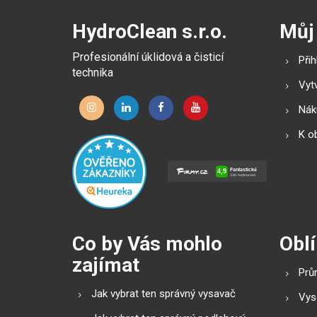
HydroClean s.r.o.
Můj
Profesionální úklidová a čisticí
Přih
technika
Vytv
Náku
K o
Co by Vás mohlo
Oblí
zajímat
Prů
Jak vybrat ten správný vysavač
Vys