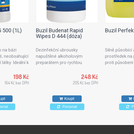
G 500 (1L)
Buzil Budenat Rapid
Buzil Perfek
Wipes D 444 (dóza)
k na bázi
Dezinfekční ubrousky
Silně působící a
é, neobsahující
napuštěné alkoholovým
prostředek na
látky. Ideální k
preparátem pro rychlou
proti působení 
ních ploch
dezinfekci. Dezinfekční utěrky
k čištění povrc
o nábytku.
vhodné pro použití v
průmyslových p
198 Kč
248 Kč
kameninové
potravinářském průmyslu,
obnově po pož
164 Kč bez DPH
205 Kč bez DPH
 stropy.
kuchyních a zdravotnických
atestovaný pro
zařízeních. Pro všechny typy
průmysl. Vhod
upit
Koupit
povrchů odolných proti
čištění disků k
působení alkoholů.
ovnat
Porovnat
P