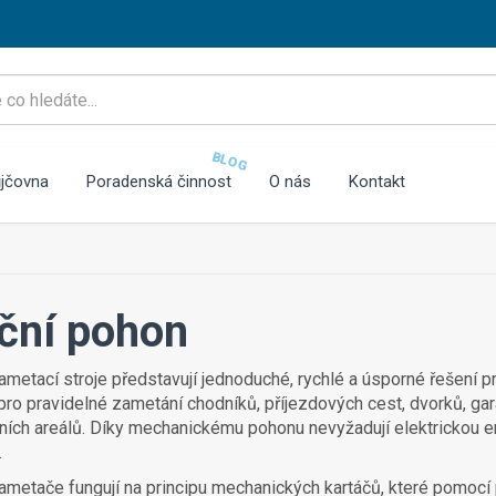
BLOG
jčovna
Poradenská činnost
O nás
Kontakt
ční pohon
ametací stroje představují jednoduché, rychlé a úsporné řešení pr
 pro pravidelné zametání chodníků, příjezdových cest, dvorků, ga
ích areálů. Díky mechanickému pohonu nevyžadují elektrickou ener
.
ametače fungují na principu mechanických kartáčů, které pomocí 