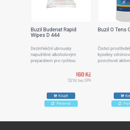
Buzil Budenat Rapid
Buzil O Tens 
Wipes D 444
Dezinfekční ubrousky
Čisticí prostřede
napuštěné alkoholovým
kyseliny citrónov
preparátem pro rychlou
povrchově aktivní 
dezinfekci. Dezinfekční utěrky
ošetřování textil
vhodné pro použití v
nebo čalouněnéh
160 Kč
potravinářském průmyslu,
Vhodný také na 
132 Kč bez DPH
kuchyních a zdravotnických
dlaždice, stěny a
zařízeních. Pro všechny typy
Koupit
Ko
povrchů odolných proti
působení alkoholů.
Porovnat
Por