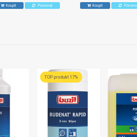
Koupit
Porovnat
Koupit
Porovn
TOP produkt 17%