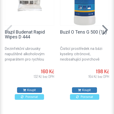
Buzil Budenat Rapid
Buzil O Tens G 500 (1L)
Wipes D 444
Dezinfekční ubrousky
Čisticí prostředek na bázi
napuštěné alkoholovým
kyseliny citrónové,
preparátem pro rychlou
neobsahující povrchově
dezinfekci. Dezinfekční
aktivní látky. Ideální k
utěrky vhodné pro použití v
ošetřování textilních ploch
160 Kč
198 Kč
potravinářském průmyslu,
nebo čalouněného nábytku.
132 Kč bez DPH
164 Kč bez DPH
kuchyních a zdravotnických
Vhodný také na kameninové
zařízeních. Pro všechny typy
dlaždice, stěny a stropy.
Koupit
Koupit
povrchů odolných proti
působení alkoholů.
Porovnat
Porovnat