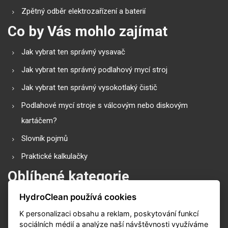
Zpětný odběr elektrozařízení a baterií
Co by Vás mohlo zajímat
Jak vybrat ten správný vysavač
Jak vybrat ten správný podlahový mycí stroj
Jak vybrat ten správný vysokotlaký čistič
Podlahové mycí stroje s válcovým nebo diskovým
kartáčem?
Slovník pojmů
Praktické kalkulačky
Oblíbené kategorie
HydroClean používá cookies
Průmyslové vysavače
K personalizaci obsahu a reklam, poskytování funkcí
Vysokotlaké čističe
sociálních médií a analýze naší návštěvnosti využíváme