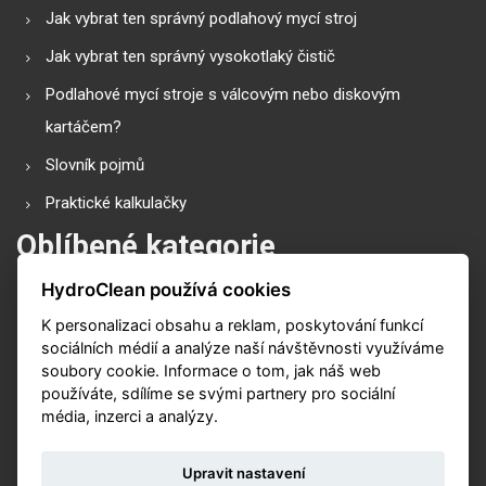
Jak vybrat ten správný podlahový mycí stroj
Jak vybrat ten správný vysokotlaký čistič
Podlahové mycí stroje s válcovým nebo diskovým
kartáčem?
Slovník pojmů
Praktické kalkulačky
Oblíbené kategorie
HydroClean používá cookies
Průmyslové vysavače
K personalizaci obsahu a reklam, poskytování funkcí
Vysokotlaké čističe
sociálních médií a analýze naší návštěvnosti využíváme
Podlahové mycí stroje
soubory cookie. Informace o tom, jak náš web
používáte, sdílíme se svými partnery pro sociální
Zametací stroje
média, inzerci a analýzy.
Čističe koberů
Upravit nastavení