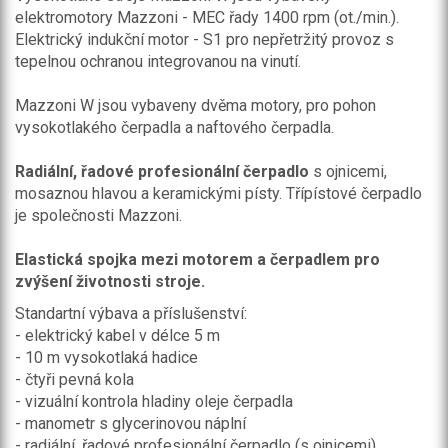
elektromotory Mazzoni - MEC řady 1400 rpm (ot./min.).
Elektrický indukční motor - S1 pro nepřetržitý provoz s
tepelnou ochranou integrovanou na vinutí.
Mazzoni W jsou vybaveny dvěma motory, pro pohon
vysokotlakého čerpadla a naftového čerpadla.
Radiální, řadové profesionální čerpadlo
s ojnicemi,
mosaznou hlavou a keramickými písty. Třípístové čerpadlo
je společnosti Mazzoni.
Elastická spojka mezi motorem a čerpadlem pro
zvýšení životnosti stroje.
Standartní výbava a příslušenství:
- elektrický kabel v délce 5 m
- 10 m vysokotlaká hadice
- čtyři pevná kola
- vizuální kontrola hladiny oleje čerpadla
- manometr s glycerinovou náplní
- radiální, řadové profesionální čerpadlo (s ojnicemi),