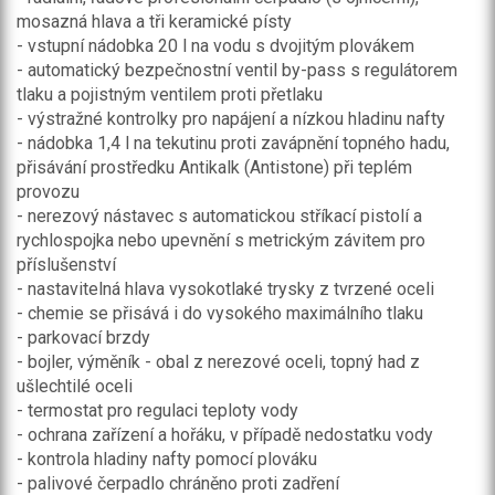
mosazná hlava a tři keramické písty
- vstupní nádobka 20 l na vodu s dvojitým plovákem
- automatický bezpečnostní ventil by-pass s regulátorem
tlaku a pojistným ventilem proti přetlaku
- výstražné kontrolky pro napájení a nízkou hladinu nafty
- nádobka 1,4 l na tekutinu proti zavápnění topného hadu,
přisávání prostředku Antikalk (Antistone) při teplém
provozu
- nerezový nástavec s automatickou stříkací pistolí a
rychlospojka nebo upevnění s metrickým závitem pro
příslušenství
- nastavitelná hlava vysokotlaké trysky z tvrzené oceli
- chemie se přisává i do vysokého maximálního tlaku
- parkovací brzdy
- bojler, výměník - obal z nerezové oceli, topný had z
ušlechtilé oceli
- termostat pro regulaci teploty vody
- ochrana zařízení a hořáku, v případě nedostatku vody
- kontrola hladiny nafty pomocí plováku
- palivové čerpadlo chráněno proti zadření