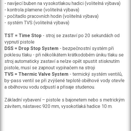
- navíjecí buben na vysokotlakou hadici (volitelná výbava)
- kontrola plamene (volitelná výbava)
- počítadlo pracovních hodin (volitelná výbava)
- systém TVS (volitelná výbava)
TST = Time Stop
- stroj se zastaví po 20 sekundách od
vypnutí pistole
DSS = Drop Stop System
- bezpečnostní systém při
poklesu tlaku - při několikátem krátkodobém úniku tlaku se
stroj automaticky zastaví a nelze opět spustit stisknutím
pistole, musí se zapnout vypínačem na stroji
TVS = Thermic Valve System
- termický systém ventilů,
by-pass ventil se při zvýšené teplotě oběhové vody otevře
a oběhovou vodu odpustí a přisaje studenou.
Základní vybavení – pistole s bajonetem nebo s metrickým
závitem, nástavec 920 mm, vysokotlaká hadice 10 m.