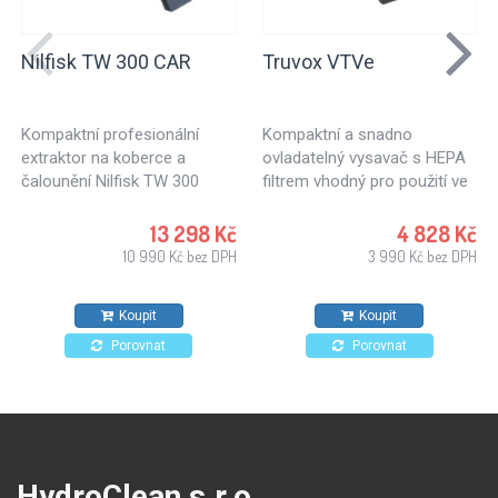
Nilfisk TW 300 CAR
Truvox VTVe
Kompaktní profesionální
Kompaktní a snadno
extraktor na koberce a
ovladatelný vysavač s HEPA
čalounění Nilfisk TW 300
filtrem vhodný pro použití ve
CAR.
zdravotnictví, školství, ale
také pro úklid kanceláří,
13 298 Kč
4 828 Kč
hotelů, obchodů.. Vhodný pro
10 990 Kč bez DPH
3 990 Kč bez DPH
každodenní použití.
Koupit
Koupit
Porovnat
Porovnat
HydroClean s.r.o.