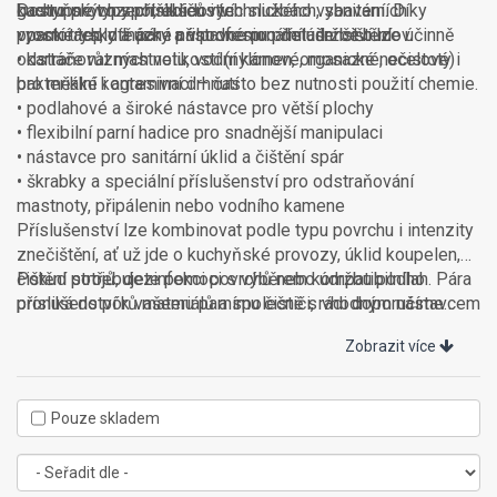
gastro provozech, úklidových službách, sanitárních
kuchyňských spotřebičů i technického vybavení. Díky
Dostupné typy příslušenství:
prostorách, dílnách i při profesionální údržbě budov.
vysoké teplotě páry a vhodnému příslušenství lze účinně
• parní trysky a úzké nástavce pro detailní čištění
odstraňovat mastnotu, vodní kámen, organické nečistoty i
• kartáče různých velikostí (nylonové, mosazné, ocelové)
bakteriální kontaminaci – často bez nutnosti použití chemie.
pro měkké i agresivní drhnutí
• podlahové a široké nástavce pro větší plochy
• flexibilní parní hadice pro snadnější manipulaci
• nástavce pro sanitární úklid a čištění spár
• škrabky a speciální příslušenství pro odstraňování
mastnoty, připálenin nebo vodního kamene
Příslušenství lze kombinovat podle typu povrchu i intenzity
znečištění, ať už jde o kuchyňské provozy, úklid koupelen,
čištění strojů, dezinfekci povrchů nebo údržbu podlah. Pára
Pokud potřebujete pomoci s výběrem kompatibilního
proniká do pórů materiálů a společně s vhodným nástavcem
příslušenství k vašemu parnímu čističi, rádi doporučíme
zajistí rychlé a hygienické čištění i v těžko dostupných
vhodné řešení.
Zobrazit více
místech.
Pouze skladem