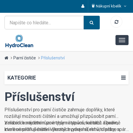
Nákupní kbelík
Parní čističe
Příslušenství
KATEGORIE
Příslušenství
Příslušenství pro parní čističe zahrnuje doplňky, které
rozšiřují možnosti čištění a umožňují přizpůsobit parní
zařízení konkrétním povrchům i typům nečistot. Správně
V nabídce najdete různé typy nástavců, kartáčů a hadic,
zvolené příslušenství výrazně zvyšuje efektivitu práce v
které usnadňují čištění členitých povrchů, rohů, dlažby, spár,