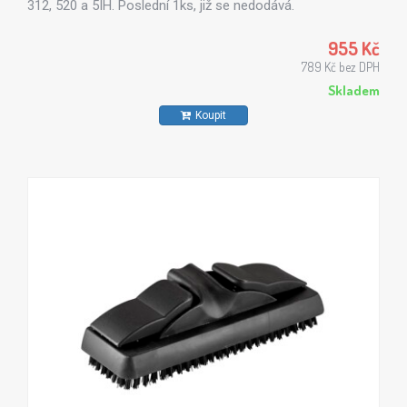
312, 520 a 5IH. Poslední 1ks, již se nedodává.
955 Kč
789 Kč bez DPH
Skladem
Koupit