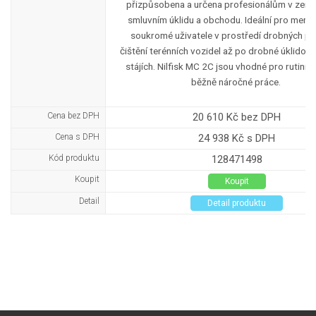
přizpůsobena a určena profesionálům v země
smluvním úklidu a obchodu. Ideální pro menší
soukromé uživatele v prostředí drobných p
čištění terénních vozidel až po drobné úklidov
stájích. Nilfisk MC 2C jsou vhodné pro rutinní 
běžně náročné práce.
Cena bez DPH
20 610 Kč bez DPH
Cena s DPH
24 938 Kč s DPH
Kód produktu
128471498
Koupit
Koupit
Detail
Detail produktu