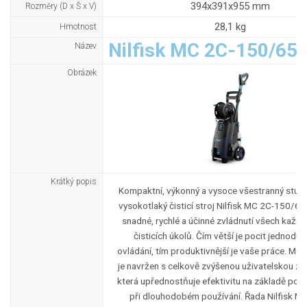
394x391x955 mm
Rozměry (D x Š x V)
28,1 kg
Hmotnost
Nilfisk MC 2C-150/65
Název
Obrázek
Krátký popis
Kompaktní, výkonný a vysoce všestranný stud
vysokotlaký čisticí stroj Nilfisk MC 2C-150/6
snadné, rychlé a účinné zvládnutí všech každ
čisticích úkolů. Čím větší je pocit jednoduc
ovládání, tím produktivnější je vaše práce. Mo
je navržen s celkově zvýšenou uživatelskou zk
která upřednostňuje efektivitu na základě pohod
při dlouhodobém používání. Řada Nilfisk MC