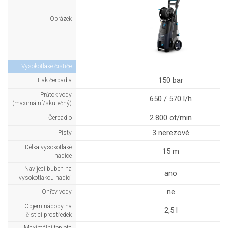
Obrázek
Vysokotlaké čističe
150 bar
Tlak čerpadla
Průtok vody
650 / 570 l/h
(maximální/skutečný)
2.800 ot/min
Čerpadlo
3 nerezové
Písty
Délka vysokotlaké
15 m
hadice
Navíjecí buben na
ano
vysokotlakou hadici
ne
Ohřev vody
Objem nádoby na
2,5 l
čisticí prostředek