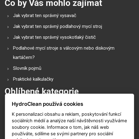
Co by Vás mohlo zajímat
Jak vybrat ten správný vysavač
Jak vybrat ten správný podlahový mycí stroj
Jak vybrat ten správný vysokotlaký čistič
Podlahové mycí stroje s válcovým nebo diskovým
kartáčem?
Slovník pojmů
Praktické kalkulačky
Oblíbené kategorie
HydroClean používá cookies
Průmyslové vysavače
K personalizaci obsahu a reklam, poskytování funkcí
Vysokotlaké čističe
sociálních médií a analýze naší návštěvnosti využíváme
Podlahové mycí stroje
soubory cookie. Informace o tom, jak náš web
používáte, sdílíme se svými partnery pro sociální
Zametací stroje