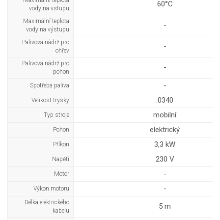
Maximální teplota
60°C
vody na vstupu
Maximální teplota
-
vody na výstupu
Palivová nádrž pro
-
ohřev
Palivová nádrž pro
-
pohon
-
Spotřeba paliva
.0340
Velikost trysky
mobilní
Typ stroje
elektrický
Pohon
3,3 kW
Příkon
230 V
Napětí
-
Motor
-
Výkon motoru
Délka elektrického
5 m
kabelu