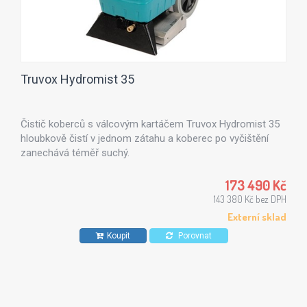
Truvox Hydromist 35
Čistič koberců s válcovým kartáčem Truvox Hydromist 35
hloubkově čistí v jednom zátahu a koberec po vyčištění
zanechává téměř suchý.
173 490 Kč
143 380 Kč bez DPH
Externí sklad
Koupit
Porovnat