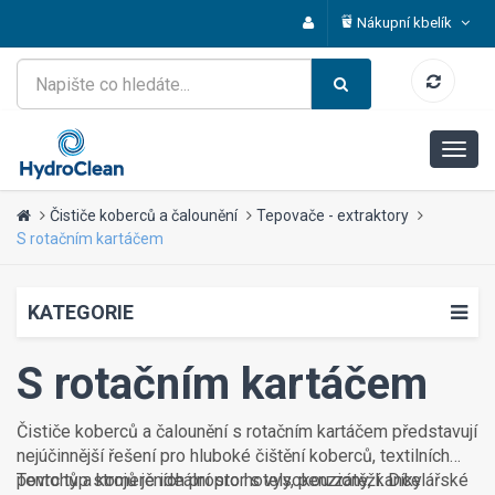
Nákupní kbelík
Čističe koberců a čalounění
Tepovače - extraktory
S rotačním kartáčem
KATEGORIE
S rotačním kartáčem
Čističe koberců a čalounění s rotačním kartáčem představují
nejúčinnější řešení pro hluboké čištění koberců, textilních
povrchů a komerčních prostor s vysokou zátěží. Díky
Tento typ strojů je ideální pro hotely, penziony, kancelářské