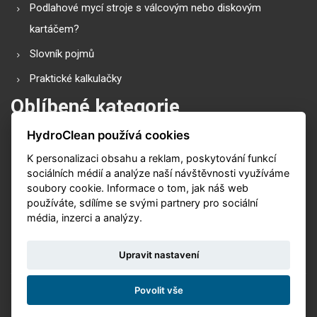
Podlahové mycí stroje s válcovým nebo diskovým
kartáčem?
Slovník pojmů
Praktické kalkulačky
Oblíbené kategorie
HydroClean používá cookies
Průmyslové vysavače
K personalizaci obsahu a reklam, poskytování funkcí
Vysokotlaké čističe
sociálních médií a analýze naší návštěvnosti využíváme
Podlahové mycí stroje
soubory cookie. Informace o tom, jak náš web
používáte, sdílíme se svými partnery pro sociální
Zametací stroje
média, inzerci a analýzy.
Čističe koberů
Upravit nastavení
Povolit vše
© 2026. Vytvořeno s
v
Nux s.r.o.