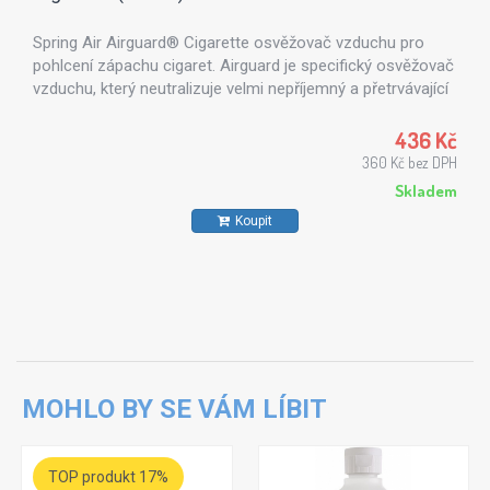
Spring Air Airguard® Cigarette osvěžovač vzduchu pro
pohlcení zápachu cigaret. Airguard je specifický osvěžovač
vzduchu, který neutralizuje velmi nepříjemný a přetrvávající
zápach cigaret, který je výsledkem spalování nebo
chemických pozůstatků. Spring Air Airguard® Cigarette
436 Kč
uvolňuje jemnou a svěží vůní s cílem eliminovat molekuly
360 Kč bez DPH
chemikálií a toxinů, které vnikly do místnosti. Ideální pro
Skladem
kuřácké místnosti, herny, kasina, obchody, lodě, karavany,
Koupit
vlakové vagóny...
MOHLO BY SE VÁM LÍBIT
TOP produkt 17%