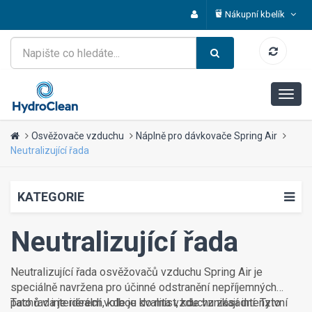
Nákupní kbelík
Osvěžovače vzduchu
Náplně pro dávkovače Spring Air
Neutralizující řada
KATEGORIE
Neutralizující řada
Neutralizující řada osvěžovačů vzduchu Spring Air je
speciálně navržena pro účinné odstranění nepříjemných
pachů v interiérech, kde je kvalita vzduchu zásadní. Tyto
Tato řada je ideální volbou do míst, kde vznikají intenzivní