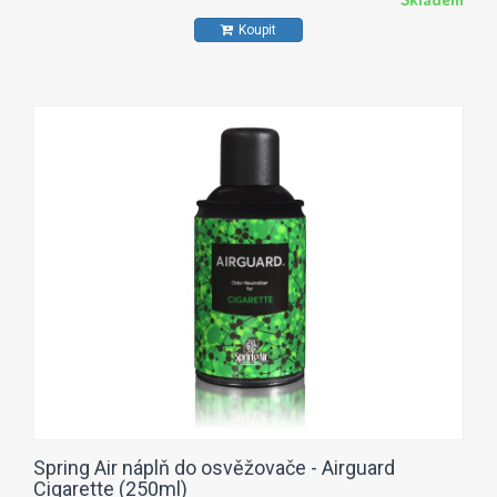
použití v restauracích, jídelnách, kuchyních, školách,
Koupit
dopravních prostředcích hromadné dopravy a ostatních
veřejných prostorech.
Spring Air náplň do osvěžovače - Airguard
Cigarette (250ml)