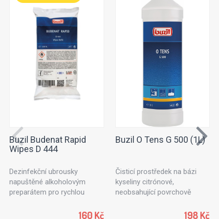
Buzil Budenat Rapid
Buzil O Tens G 500 (1L)
Wipes D 444
Dezinfekční ubrousky
Čisticí prostředek na bázi
napuštěné alkoholovým
kyseliny citrónové,
preparátem pro rychlou
neobsahující povrchově
dezinfekci. Dezinfekční
aktivní látky. Ideální k
utěrky vhodné pro použití v
ošetřování textilních ploch
160 Kč
198 Kč