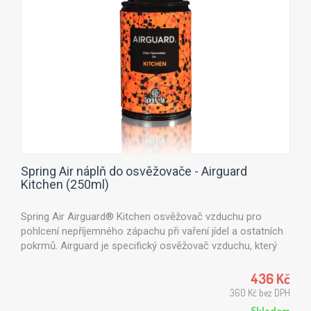
Spring Air náplň do osvěžovače - Airguard
Kitchen (250ml)
Spring Air Airguard® Kitchen osvěžovač vzduchu pro
pohlcení nepříjemného zápachu při vaření jídel a ostatních
pokrmů. Airguard je specifický osvěžovač vzduchu, který
neutralizuje nepříjemný zápach všech organických
sloučenin přítomných během vaření jídel. Spring Air
436 Kč
Airguard® Kitchen pohlcuje také zápach pocházející z
360 Kč bez DPH
bakterií a plísní. Spring Air Airguard® Kitchen je ideální pro
Skladem