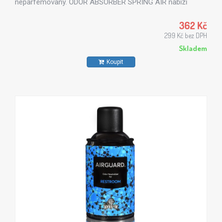
neparfémovaný. ODOR ABSORBER SPRING AIR nabízí
výrobky inspirované řeckou přírodou, které dokáží
maximálně uspokojit každého zákazníka. Všechny vůně z
362 Kč
řady Spring Air jsou vyrobeny z přírodních esenciálních
299 Kč bez DPH
olejů - výtažku z květin, stromů, citrusů či mořského vánku.
Skladem
Koupit