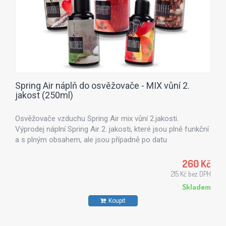
Spring Air náplň do osvěžovače - MIX vůní 2.
jakost (250ml)
Osvěžovače vzduchu Spring Air mix vůní 2.jakosti.
Výprodej náplní Spring Air 2. jakosti, které jsou plně funkční
a s plným obsahem, ale jsou případně po datu
expirace nebo mají kosmetické vady na obalu. SPRING AIR
nabízí výrobky inspirované řeckou přírodou, které dokáží
260 Kč
maximálně uspokojit každého zákazníka.Všechny vůně z
215 Kč bez DPH
řady Spring Air jsou vyrobeny z přírodních esenciálních
Skladem
olejů - výtažku z květin, stromů, citrusů či mořského vánku.
Koupit