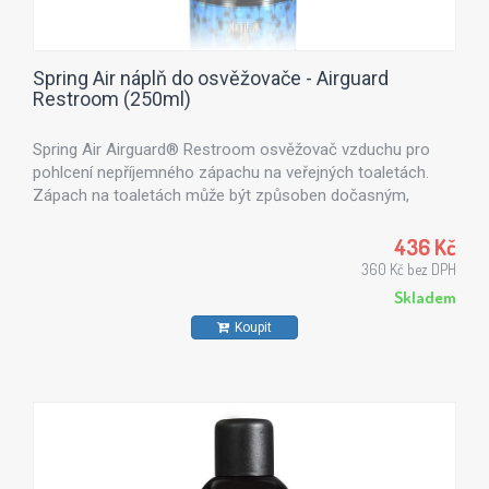
Spring Air náplň do osvěžovače - Airguard
Restroom (250ml)
Spring Air Airguard® Restroom osvěžovač vzduchu pro
pohlcení nepříjemného zápachu na veřejných toaletách.
Zápach na toaletách může být způsoben dočasným,
chronickým nebo skrytým zdrojem organických a
anorganických sloučenin jejichž pach je zvláště nepříjemný.
436 Kč
Spring Air Airguard® Restroom je specifický osvěžovač
360 Kč bez DPH
vzduchu, který neutralizuje nepříjemný zápach a osvěží
Skladem
prostředí uvolněním příjemné svěží vůně, která vyřeší
Koupit
problém zbytkových silně zapáchajících látek. Spring Air
Airguard® Restroom je ideální pro všechny typy toalet a
koupelen v hotelích, kancelářích, restauracích,
pečovatelských domech, nemocnicích, saunách,
tělocvičnách, školách...