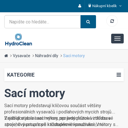
Nákupní kbelík
Vysavače
Náhradní díly
Sací motory
KATEGORIE
Sací motory
Sací motory představují klíčovou součást většiny
profesionálních vysavačů i podlahových mycích strojů.
Zajišťují stabilní sací výkon, správný průtok vzduchu a
V nabídce jsou sací motory pro jednofázové i třífázové
spolehlivý provoz při každodenním používání. V této
stroje, dvoustupňové i třístupňové konstrukce, motory s