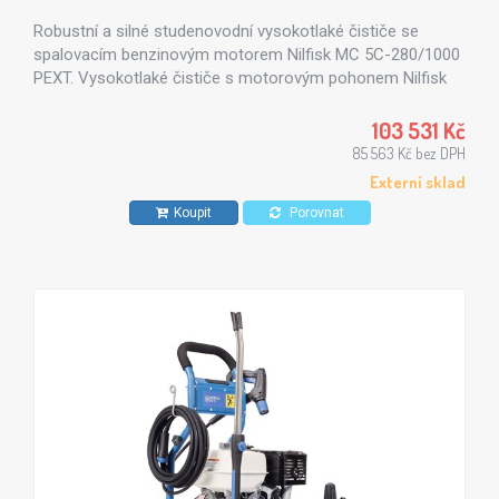
Robustní a silné studenovodní vysokotlaké čističe se
spalovacím benzinovým motorem Nilfisk MC 5C-280/1000
PEXT. Vysokotlaké čističe s motorovým pohonem Nilfisk
MC 5C jsou vhodné zejména ve stavebnictví a zemědělství.
103 531 Kč
85 563 Kč bez DPH
Externí sklad
Koupit
Porovnat