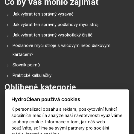
Co by Vás mohlo zajímat
Jak vybrat ten správný vysavač
Jak vybrat ten správný podlahový mycí stroj
Jak vybrat ten správný vysokotlaký čistič
Podlahové mycí stroje s válcovým nebo diskovým
kartáčem?
Slovník pojmů
Praktické kalkulačky
Oblíbené kategorie
HydroClean používá cookies
Průmyslové vysavače
K personalizaci obsahu a reklam, poskytování funkcí
Vysokotlaké čističe
sociálních médií a analýze naší návštěvnosti využíváme
Podlahové mycí stroje
soubory cookie. Informace o tom, jak náš web
používáte, sdílíme se svými partnery pro sociální
Zametací stroje