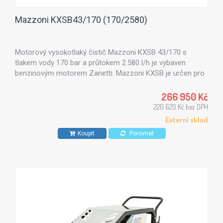
Mazzoni KXSB43/170 (170/2580)
Motorový vysokotlaký čistič Mazzoni KXSB 43/170 s
tlakem vody 170 bar a průtokem 2.580 l/h je vybaven
benzinovým motorem Zanetti. Mazzoni KXSB je určen pro
čištění mostních konstrukcí, silnic, v lodním průmyslu,
stavebnictví, všeobecném průmyslu, strojírenství a všude
266 950 Kč
tam, kde je třeba velmi vysoký výkon včetně vysoké
220 620 Kč bez DPH
životnosti stroje. Vhodný pro místa bez přívodu elektrické
Externí sklad
energie.
Koupit
Porovnat