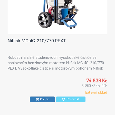
Nilfisk MC 4C-210/770 PEXT
Robustní a silné studenovodní vysokotlaké čističe se
spalovacím benzinovým motorem Nilfisk MC 4C-210/770
PEXT. Vysokotlaké čističe s motorovým pohonem Nilfisk
MC 4C jsou vhodné zejména ve stavebnictví a zemědělství.
74 839 Kč
61 850 Kč bez DPH
Externí sklad
Koupit
Porovnat