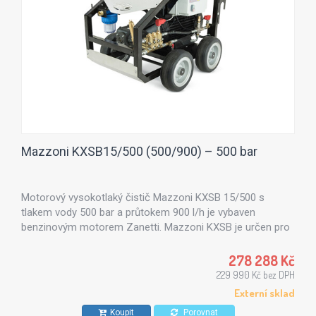
Mazzoni KXSB15/500 (500/900) – 500 bar
Motorový vysokotlaký čistič Mazzoni KXSB 15/500 s
tlakem vody 500 bar a průtokem 900 l/h je vybaven
benzinovým motorem Zanetti. Mazzoni KXSB je určen pro
čištění mostních konstrukcí, silnic, v lodním průmyslu,
stavebnictví, všeobecném průmyslu, strojírenství a všude
278 288 Kč
tam, kde je třeba velmi vysoký výkon včetně vysoké
229 990 Kč bez DPH
životnosti stroje. Vhodný pro místa bez přívodu elektrické
Externí sklad
energie.
Koupit
Porovnat