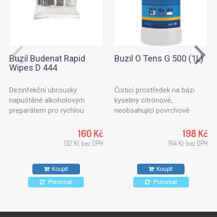
Buzil Budenat Rapid
Buzil O Tens G 500 (1L)
Wipes D 444
Dezinfekční ubrousky
Čisticí prostředek na bázi
napuštěné alkoholovým
kyseliny citrónové,
preparátem pro rychlou
neobsahující povrchově
dezinfekci. Dezinfekční
aktivní látky. Ideální k
utěrky vhodné pro použití v
ošetřování textilních ploch
160 Kč
198 Kč
potravinářském průmyslu,
nebo čalouněného nábytku.
132 Kč bez DPH
164 Kč bez DPH
kuchyních a zdravotnických
Vhodný také na kameninové
zařízeních. Pro všechny typy
dlaždice, stěny a stropy.
Koupit
Koupit
povrchů odolných proti
působení alkoholů.
Porovnat
Porovnat