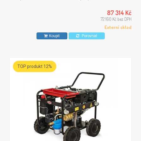
5C jsou vhodné zejména ve stavebnictví a zemědělství.
87 314 Kč
72 160 Kč bez DPH
Externí sklad
Koupit
Porovnat
TOP produkt 12%