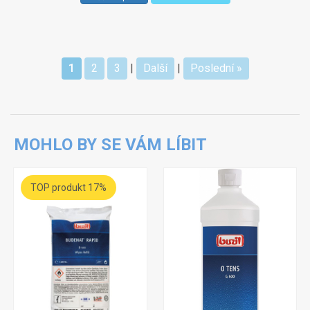
1
2
3
|
Další
|
Poslední »
MOHLO BY SE VÁM LÍBIT
TOP produkt 17%