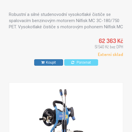
Robustní a silné studenovodní vysokotlaké čističe se
spalovacím benzinovým motorem Nilfisk MC 3C-180/750
PET. Vysokotlaké čističe s motorovým pohonem Nilfisk MC
3C jsou vhodné zejména ve stavebnictví a zemědělství.
62 363 Kč
51 540 Kč bez DPH
Externí sklad
Koupit
Porovnat