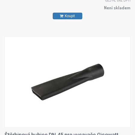
Není skladem
Koupit
Štěrbinová hubice DN 45 pro vysavače Gisowatt