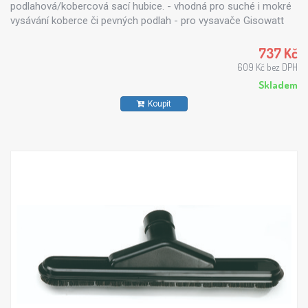
podlahová/kobercová sací hubice. - vhodná pro suché i mokré
vysávání koberce či pevných podlah - pro vysavače Gisowatt
PC 20, PC 22, PC 20 TOOLS, PC 25 TOOLS - pro extraktory -
tepovače Gisowatt PC P20, PC P35 - vhodná i pro ostatní
737 Kč
značky vysavačů (DN36).
609 Kč bez DPH
Skladem
Koupit