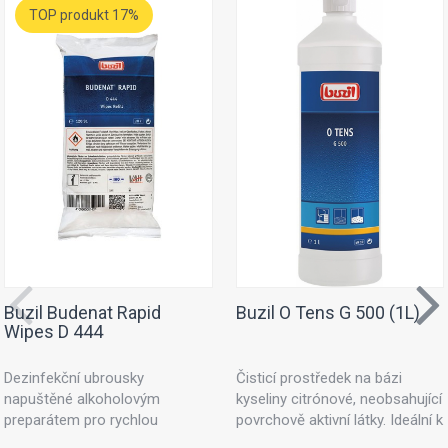
TOP produkt 17%
Buzil Budenat Rapid
Buzil O Tens G 500 (1L)
Wipes D 444
Dezinfekční ubrousky
Čisticí prostředek na bázi
napuštěné alkoholovým
kyseliny citrónové, neobsahující
preparátem pro rychlou
povrchově aktivní látky. Ideální k
dezinfekci. Dezinfekční utěrky
ošetřování textilních ploch