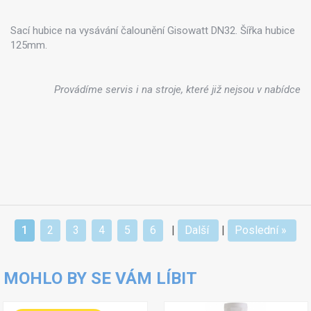
Sací hubice na vysávání čalounění Gisowatt DN32. Šířka hubice
125mm.
Provádíme servis i na stroje, které již nejsou v nabídce
1
2
3
4
5
6
|
Další
|
Poslední »
MOHLO BY SE VÁM LÍBIT