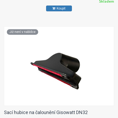
Skladem
Koupit
Již není v nabídce
Sací hubice na čalounění Gisowatt DN32