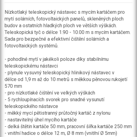
Nízkotlaký teleskopický nástavec s mycím kartáčem pro
mytí solárních, fotovoltaických panelů, skleněných ploch
budov a ostatních hladkých ploch ve větších výškách.
Teleskopická tyč o délce 1.90 - 10.00 m s mycím kartáčem.
Sada pro bezpečné a efektivní čištění solárních a
fotovoltaických systémů.
- pohodlné mytí v jakékoli poloze díky stabilnímu
teleskopickému nástavci
- plynule vysuvný teleskopický hlinikový nástavec v
délce od 1,9 m až do 10 metrů s měkkou pěnovou rukojetí
570 mm
- pro nízkotlaké čištění ve velkých výškách
- 5 rychloupínacích svorek pro snadné vysunutí
teleskopického nástavce
- měkký mycí pětistranný průtočný kartáč z nylonu
- nastavitelný úhel mycího kartáče
- delká štětin kartáče 50 mm, pracovní šířka kartáče 250 mm
- vnitřní hadice o délce 12 m, Ø 8 mm (vnitřní Ø 5mm)