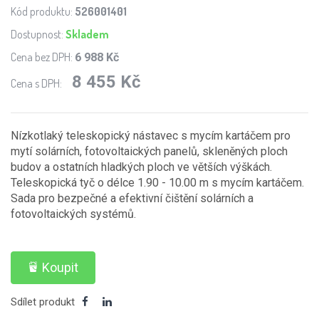
Kód produktu:
526001401
Dostupnost:
Skladem
Cena bez DPH:
6 988 Kč
8 455 Kč
Cena s DPH:
Nízkotlaký teleskopický nástavec s mycím kartáčem pro
mytí solárních, fotovoltaických panelů, skleněných ploch
budov a ostatních hladkých ploch ve větších výškách.
Teleskopická tyč o délce 1.90 - 10.00 m s mycím kartáčem.
Sada pro bezpečné a efektivní čištění solárních a
fotovoltaických systémů.
Koupit
Sdílet produkt