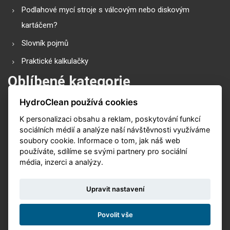
Podlahové mycí stroje s válcovým nebo diskovým
kartáčem?
Slovník pojmů
Praktické kalkulačky
Oblíbené kategorie
HydroClean používá cookies
Průmyslové vysavače
K personalizaci obsahu a reklam, poskytování funkcí
Vysokotlaké čističe
sociálních médií a analýze naší návštěvnosti využíváme
Podlahové mycí stroje
soubory cookie. Informace o tom, jak náš web
používáte, sdílíme se svými partnery pro sociální
Zametací stroje
média, inzerci a analýzy.
Čističe koberů
Upravit nastavení
Povolit vše
© 2026. Vytvořeno s
v
Nux s.r.o.