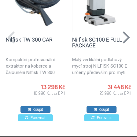
Nilfisk TW 300 CAR
Nilfisk SC100 E FULL
PACKAGE
Kompaktní profesionální
Malý vertikální podlahový
extraktor na koberce a
mycí stroj NILFISK SC100 E
čalounění Nilfisk TW 300
určený především pro mytí
CAR.
tvrdých podlah. SC100 E je
zajímavou možností pro
13 298 Kč
31 448 Kč
malé obchody, školy,
10 990 Kč bez DPH
25 990 Kč bez DPH
restaurace, kavárny či
čerpací stanice. Mistr v úklidu
Koupit
Koupit
malých ploch.
Porovnat
Porovnat