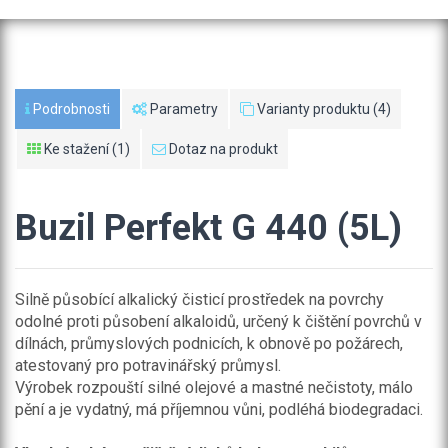
Podrobnosti
Parametry
Varianty produktu (4)
Ke stažení (1)
Dotaz na produkt
Buzil Perfekt G 440 (5L)
Silně působící alkalický čisticí prostředek na povrchy
odolné proti působení alkaloidů, určený k čištění povrchů v
dílnách, průmyslových podnicích, k obnově po požárech,
atestovaný pro potravinářský průmysl.
Výrobek rozpouští silné olejové a mastné nečistoty, málo
pění a je vydatný, má příjemnou vůni, podléhá biodegradaci.