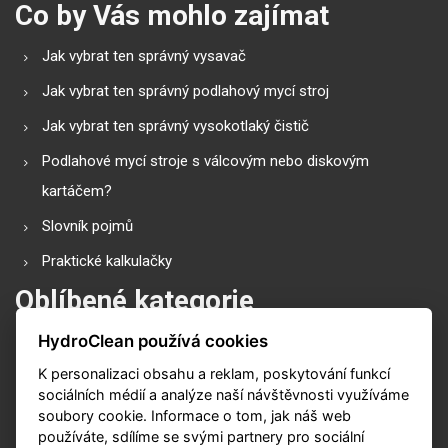
Co by Vás mohlo zajímat
Jak vybrat ten správný vysavač
Jak vybrat ten správný podlahový mycí stroj
Jak vybrat ten správný vysokotlaký čistič
Podlahové mycí stroje s válcovým nebo diskovým
kartáčem?
Slovník pojmů
Praktické kalkulačky
Oblíbené kategorie
HydroClean používá cookies
Průmyslové vysavače
K personalizaci obsahu a reklam, poskytování funkcí
Vysokotlaké čističe
sociálních médií a analýze naší návštěvnosti využíváme
Podlahové mycí stroje
soubory cookie. Informace o tom, jak náš web
používáte, sdílíme se svými partnery pro sociální
Zametací stroje