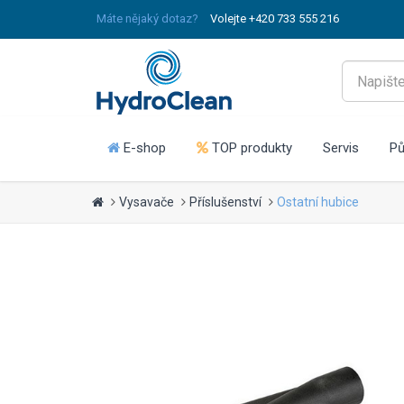
Máte nějaký dotaz?
Volejte +420 733 555 216
E-shop
TOP produkty
Servis
Pů
Vysavače
Příslušenství
Ostatní hubice