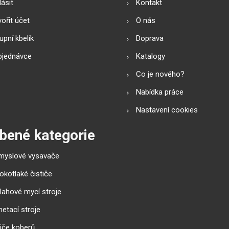
lásit
Kontakt
ořit účet
O nás
pní kbelík
Doprava
bjednávce
Katalogy
Co je nového?
Nabídka práce
Nastavení cookies
bené kategorie
myslové vysavače
okotlaké čističe
lahové mycí stroje
etací stroje
tiče koberů