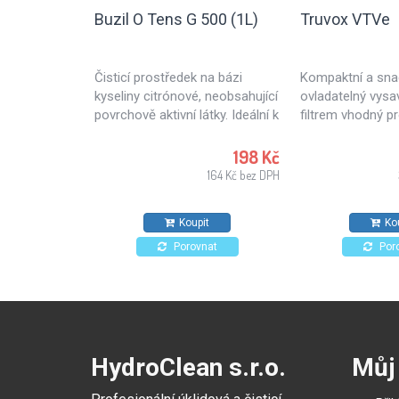
Buzil O Tens G 500 (1L)
Truvox VTVe
Čisticí prostředek na bázi
Kompaktní a sn
kyseliny citrónové, neobsahující
ovladatelný vys
povrchově aktivní látky. Ideální k
filtrem vhodný pr
ošetřování textilních ploch
zdravotnictví, ško
nebo čalouněného nábytku.
pro úklid kancelář
198 Kč
Vhodný také na kameninové
obchodů.. Vhodn
164 Kč bez DPH
dlaždice, stěny a stropy.
každodenní použ
Koupit
Ko
Porovnat
Por
HydroClean s.r.o.
Můj