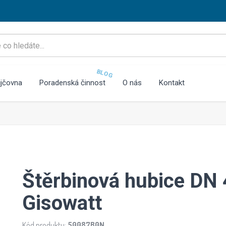
BLOG
jčovna
Poradenská činnost
O nás
Kontakt
Štěrbinová hubice DN 
Gisowatt
Kód produktu:
50087B0N