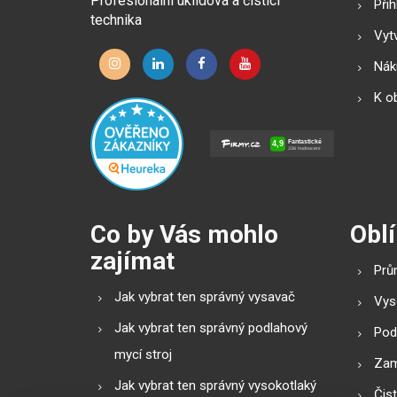
Profesionální úklidová a čisticí
Přih
technika
Vytv
Náku
K o
Co by Vás mohlo
Oblí
zajímat
Prů
Jak vybrat ten správný vysavač
Vys
Jak vybrat ten správný podlahový
Pod
mycí stroj
Zam
Jak vybrat ten správný vysokotlaký
Čis