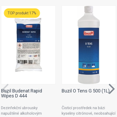
TOP produkt 17%
Buzil Budenat Rapid
Buzil O Tens G 500 (1L)
Wipes D 444
Dezinfekční ubrousky
Čisticí prostředek na bázi
napuštěné alkoholovým
kyseliny citrónové, neobsahující