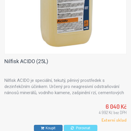
Nilfisk ACIDO (25L)
Nilfisk ACIDO je speciální, tekutý, pěnivý prostředek s
dezinfekčním účinkem. Určený pro neagresivní odstraňování
nánosů minerálů, vodního kamene, zašpinění rzí, cementových
sloučenin a tuhých maziv.
6 040 Kč
4 992 Kč bez DPH
Externí sklad
Koupit
Porovnat