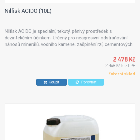
Nilfisk ACIDO (10L)
Nilfisk ACIDO je speciální, tekutý, pěnivý prostředek s
dezinfekčním účinkem. Určený pro neagresivní odstraňování
nánosů minerálů, vodního kamene, zašpinění rzí, cementových
sloučenin a tuhých maziv.
2 478 Kč
2 048 Kč bez DPH
Externí sklad
Koupit
Porovnat