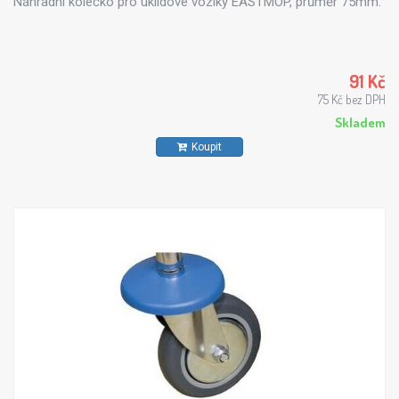
Náhradní kolečko pro úklidové vozíky EASTMOP, průměr 75mm.
91 Kč
75 Kč bez DPH
Skladem
Koupit