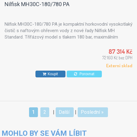
Nilfisk MH30C-180/780 PA
Nilfisk MH30C-180/780 PA je kompaktní horkovodní vysokotlaký
čistič s naftovým ohřevem vody z nové řady Nilfisk MH
Standard. Třífázový model s tlakem 180 bar, maximálním
průtokem 780 l/h a provozním průtokem 720 l/h je vhodný pro
dílny, autoservisy, menší a střední provozy, zemědělství,
87 314 Kč
technické služby i pravidelnou údržbu strojů a vozidel. Řada
72 160 Kč bez DPH
Standard nabízí spolehlivé řešení s jednoduchým ovládáním,
Externí sklad
EcoPower boilerem, možností použití biopaliva a výborným
Koupit
Porovnat
poměrem výkonu, provozních nákladů a pořizovací ceny.
1
2
|
Další
|
Poslední »
MOHLO BY SE VÁM LÍBIT