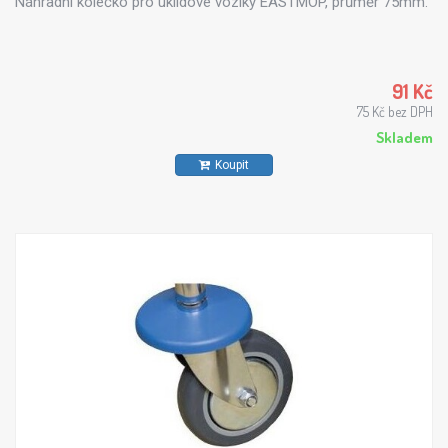
Náhradní kolečko pro úklidové vozíky EASTMOP, průměr 75mm.
91 Kč
75 Kč bez DPH
Skladem
Koupit