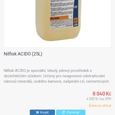
Nilfisk ACIDO (25L)
Nilfisk ACIDO je speciální, tekutý, pěnivý prostředek s
dezinfekčním účinkem. Určený pro neagresivní odstraňování
nánosů minerálů, vodního kamene, zašpinění rzí, cementových
sloučenin a tuhých maziv.
6 040 Kč
4 992 Kč bez DPH
Externí sklad
Koupit
Porovnat