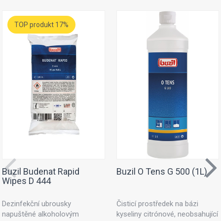
TOP produkt 17%
Buzil Budenat Rapid
Buzil O Tens G 500 (1L)
Wipes D 444
Dezinfekční ubrousky
Čisticí prostředek na bázi
napuštěné alkoholovým
kyseliny citrónové, neobsahující