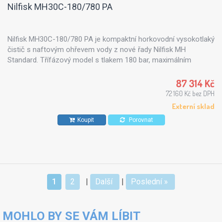
Nilfisk MH30C-180/780 PA
Nilfisk MH30C-180/780 PA je kompaktní horkovodní vysokotlaký
čistič s naftovým ohřevem vody z nové řady Nilfisk MH
Standard. Třífázový model s tlakem 180 bar, maximálním
průtokem 780 l/h a provozním průtokem 720 l/h je vhodný pro
dílny, autoservisy, menší a střední provozy, zemědělství,
87 314 Kč
technické služby i pravidelnou údržbu strojů a vozidel. Řada
72 160 Kč bez DPH
Standard nabízí spolehlivé řešení s jednoduchým ovládáním,
Externí sklad
EcoPower boilerem, možností použití biopaliva a výborným
Koupit
Porovnat
poměrem výkonu, provozních nákladů a pořizovací ceny.
1
2
|
Další
|
Poslední »
MOHLO BY SE VÁM LÍBIT