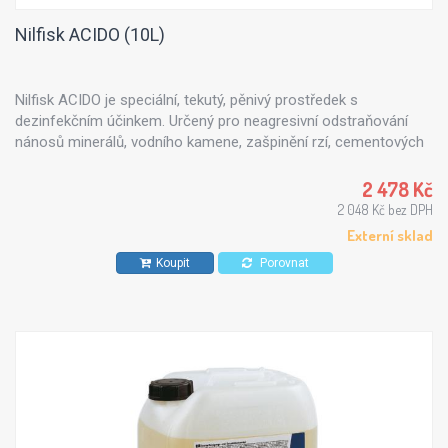
Nilfisk ACIDO (10L)
Nilfisk ACIDO je speciální, tekutý, pěnivý prostředek s
dezinfekčním účinkem. Určený pro neagresivní odstraňování
nánosů minerálů, vodního kamene, zašpinění rzí, cementových
sloučenin a tuhých maziv.
2 478 Kč
2 048 Kč bez DPH
Externí sklad
Koupit
Porovnat