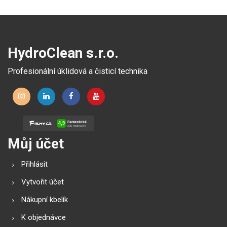
velmi jednoduchým
ovládáním a tichým
provozem.
HydroClean s.r.o.
Profesionální úklidová a čisticí technika
Můj účet
Přihlásit
Vytvořit účet
Nákupní kbelík
K objednávce