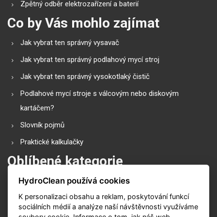
Zpětný odběr elektrozařízení a baterií
Co by Vás mohlo zajímat
Jak vybrat ten správný vysavač
Jak vybrat ten správný podlahový mycí stroj
Jak vybrat ten správný vysokotlaký čistič
Podlahové mycí stroje s válcovým nebo diskovým
kartáčem?
Slovník pojmů
Praktické kalkulačky
Oblíbené kategorie
HydroClean používá cookies
Průmyslové vysavače
K personalizaci obsahu a reklam, poskytování funkcí
Vysokotlaké čističe
sociálních médií a analýze naší návštěvnosti využíváme
Podlahové mycí stroje
soubory cookie. Informace o tom, jak náš web