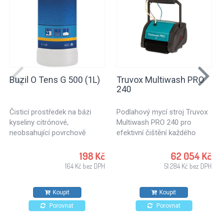
Buzil O Tens G 500 (1L)
Truvox Multiwash PRO
240
Čisticí prostředek na bázi
Podlahový mycí stroj Truvox
kyseliny citrónové,
Multiwash PRO 240 pro
neobsahující povrchově
efektivní čištění každého
aktivní látky. Ideální k
druhu podlahy. Vhodný pro
ošetřování textilních ploch
mytí tvrdých podlah, ale i
198 Kč
62 054 Kč
nebo čalouněného nábytku.
koberců či mytí eskalátorů a
164 Kč bez DPH
51 284 Kč bez DPH
Vhodný také na kameninové
travelátorů. Ideální mycí stroj
dlaždice, stěny a stropy.
pro důkladné a hloubkové
Koupit
Koupit
čištění podlah. Podlahový
stroj velmi jednoduché
Porovnat
Porovnat
konstrukce, vyznačuje se