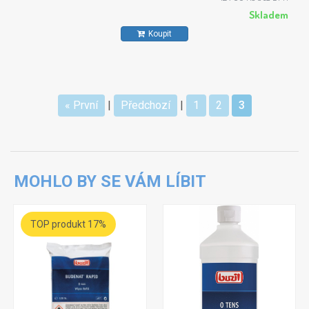
Skladem
Koupit
« První
|
Předchozí
|
1
2
3
MOHLO BY SE VÁM LÍBIT
TOP produkt 17%