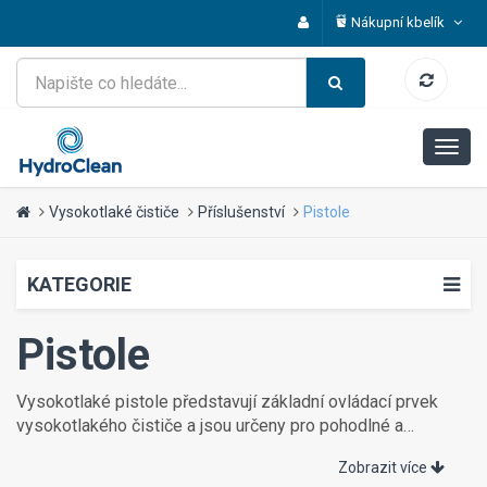
Nákupní kbelík
Vysokotlaké čističe
Příslušenství
Pistole
KATEGORIE
Pistole
Vysokotlaké pistole představují základní ovládací prvek
vysokotlakého čističe a jsou určeny pro pohodlné a
bezpečné spouštění vody pod tlakem. Nabízíme široký
Zobrazit více
výběr pistolí s různým typem připojení – se závitovým