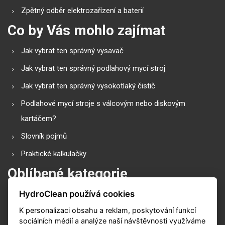
Zpětný odběr elektrozařízení a baterií
Co by Vás mohlo zajímat
Jak vybrat ten správný vysavač
Jak vybrat ten správný podlahový mycí stroj
Jak vybrat ten správný vysokotlaký čistič
Podlahové mycí stroje s válcovým nebo diskovým
kartáčem?
Slovník pojmů
Praktické kalkulačky
Oblíbené kategorie
HydroClean používá cookies
Průmyslové vysavače
K personalizaci obsahu a reklam, poskytování funkcí
Vysokotlaké čističe
sociálních médií a analýze naší návštěvnosti využíváme