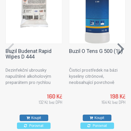
Buzil Budenat Rapid
Buzil O Tens G 500 (1L)
Wipes D 444
Dezinfekční ubrousky
Čisticí prostředek na bázi
napuštěné alkoholovým
kyseliny citrónové,
preparátem pro rychlou
neobsahující povrchově
dezinfekci. Dezinfekční
aktivní látky. Ideální k
utěrky vhodné pro použití v
ošetřování textilních ploch
160 Kč
198 Kč
potravinářském průmyslu,
nebo čalouněného nábytku.
132 Kč bez DPH
164 Kč bez DPH
kuchyních a zdravotnických
Vhodný také na kameninové
zařízeních. Pro všechny typy
dlaždice, stěny a stropy.
Koupit
Koupit
povrchů odolných proti
působení alkoholů.
Porovnat
Porovnat