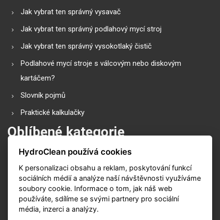
Jak vybrat ten správný vysavač
Jak vybrat ten správný podlahový mycí stroj
Jak vybrat ten správný vysokotlaký čistič
Podlahové mycí stroje s válcovým nebo diskovým
kartáčem?
Slovník pojmů
Praktické kalkulačky
Oblíbené kategorie
HydroClean používá cookies
Průmyslové vysavače
K personalizaci obsahu a reklam, poskytování funkcí
Vysokotlaké čističe
sociálních médií a analýze naší návštěvnosti využíváme
Podlahové mycí stroje
soubory cookie. Informace o tom, jak náš web
používáte, sdílíme se svými partnery pro sociální
Zametací stroje
média, inzerci a analýzy.