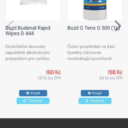
Buzil Budenat Rapid
Buzil O Tens G 500 (1L)
Wipes D 444
Dezinfekční ubrousky
Čisticí prostředek na bázi
napuštěné alkoholovým
kyseliny citrónové,
preparátem pro rychlou
neobsahující povrchově
dezinfekci. Dezinfekční
aktivní látky. Ideální k
utěrky vhodné pro použití v
ošetřování textilních ploch
160 Kč
198 Kč
potravinářském průmyslu,
nebo čalouněného nábytku.
132 Kč bez DPH
164 Kč bez DPH
kuchyních a zdravotnických
Vhodný také na kameninové
zařízeních. Pro všechny typy
dlaždice, stěny a stropy.
Koupit
Koupit
povrchů odolných proti
působení alkoholů.
Porovnat
Porovnat