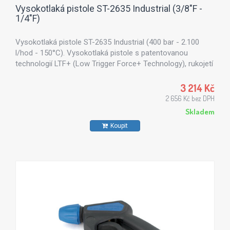
Vysokotlaká pistole ST-2635 Industrial (3/8"F -
1/4"F)
Vysokotlaká pistole ST-2635 Industrial (400 bar - 2.100
l/hod - 150°C). Vysokotlaká pistole s patentovanou
technologií LTF+ (Low Trigger Force+ Technology), rukojetí
včetně bezpečnostního systému a otočnou spojkou pro
lepší manipulaci.
3 214 Kč
2 656 Kč bez DPH
Skladem
Koupit