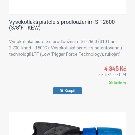
Vysokotlaká pistole s prodloužením ST-2600
(3/8"F - KEW)
Vysokotlaká pistole s prodloužením ST-2600 (310 bar -
2.700 l/hod - 150°C). Vysokotlaká pistole s patentovanou
technologií LTF (Low Trigger Force Technology), rukojetí
včetně bezpečnostního systému a otočnou spojkou pro
lepší manipulaci při mytí automobilů.
4 345 Kč
3 591 Kč bez DPH
Skladem
Koupit