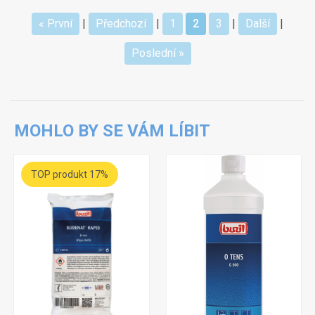
« První
|
Předchozí
|
1
2
3
|
Další
|
Poslední »
MOHLO BY SE VÁM LÍBIT
TOP produkt 17%