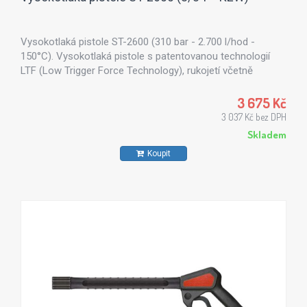
Vysokotlaká pistole ST-2600 (310 bar - 2.700 l/hod -
150°C). Vysokotlaká pistole s patentovanou technologií
LTF (Low Trigger Force Technology), rukojetí včetně
bezpečnostního systému a otočnou spojkou pro lepší
manipulaci při mytí automobilů.
3 675 Kč
3 037 Kč bez DPH
Skladem
Koupit