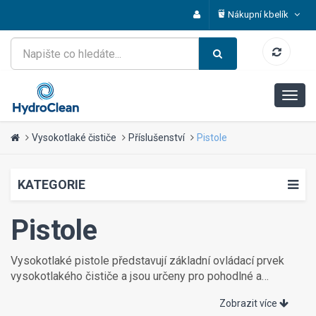
Nákupní kbelík
Vysokotlaké čističe
Příslušenství
Pistole
KATEGORIE
Pistole
Vysokotlaké pistole představují základní ovládací prvek
vysokotlakého čističe a jsou určeny pro pohodlné a
bezpečné spouštění vody pod tlakem. Nabízíme široký
Zobrazit více
výběr pistolí s různým typem připojení – se závitovým