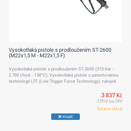
Vysokotlaká pistole s prodloužením ST-2600
(M22x1,5 M - M22x1,5 F)
Vysokotlaká pistole s prodloužením ST-2600 (310 bar -
2.700 l/hod - 150°C). Vysokotlaká pistole s patentovanou
technologií LTF (Low Trigger Force Technology), rukojetí
včetně bezpečnostního systému a otočnou spojkou pro
lepší manipulaci při mytí automobilů.
3 837 Kč
3 171 Kč bez DPH
Externí sklad
Koupit