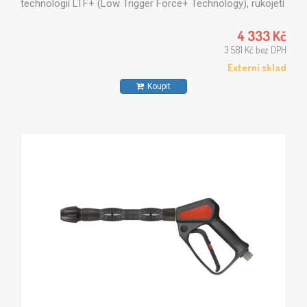
technologií LTF+ (Low Trigger Force+ Technology), rukojetí
včetně bezpečnostního systému a otočnou spojkou pro
lepší manipulaci.
4 333 Kč
3 581 Kč bez DPH
Externí sklad
Koupit