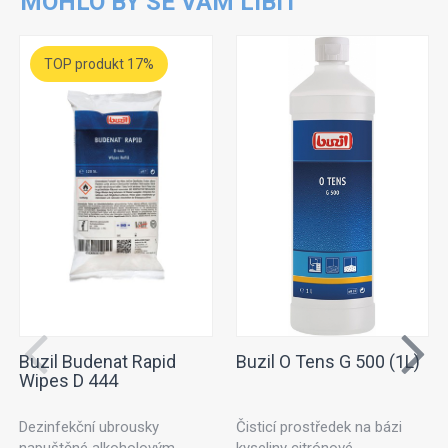
MOHLO BY SE VÁM LÍBIT
TOP produkt 17%
Buzil Budenat Rapid
Buzil O Tens G 500 (1L)
Wipes D 444
Dezinfekční ubrousky
Čisticí prostředek na bázi