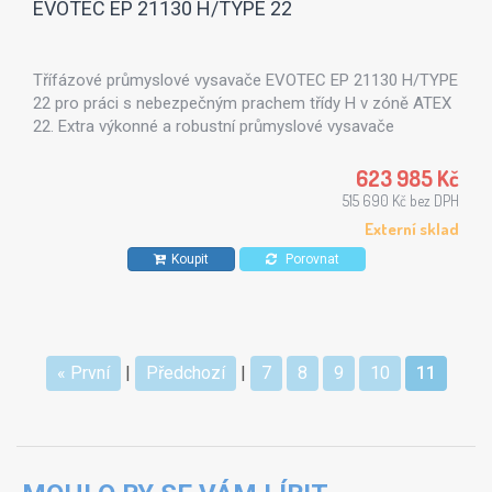
EVOTEC EP 21130 H/TYPE 22
Třífázové průmyslové vysavače EVOTEC EP 21130 H/TYPE
22 pro práci s nebezpečným prachem třídy H v zóně ATEX
22. Extra výkonné a robustní průmyslové vysavače
s nádobou 100 l a výkonu 12,5 kW.
623 985 Kč
515 690 Kč bez DPH
Externí sklad
Koupit
Porovnat
« První
|
Předchozí
|
7
8
9
10
11