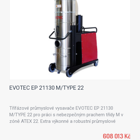
EVOTEC EP 21130 M/TYPE 22
Třífázové průmyslové vysavače EVOTEC EP 21130
M/TYPE 22 pro práci s nebezpečným prachem třídy M v
zóně ATEX 22. Extra výkonné a robustní průmyslové
vysavače s nádobou 100 l a výkonu 12,5 kW.
608 013 Kč