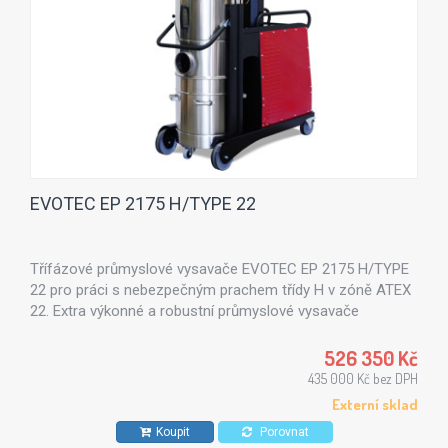
EVOTEC EP 2175 H/TYPE 22
Třífázové průmyslové vysavače EVOTEC EP 2175 H/TYPE
22 pro práci s nebezpečným prachem třídy H v zóně ATEX
22. Extra výkonné a robustní průmyslové vysavače
s nádobou 100 l a výkonu 7,5 kW.
526 350 Kč
435 000 Kč bez DPH
Externí sklad
Koupit
Porovnat