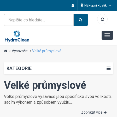
Nákupní kbelík
Vysavače
Velké průmyslové
KATEGORIE
Velké průmyslové
Velké průmyslové vysavače jsou specifické svou velikostí,
sacím výkonem a způsobem využití.
Průmyslové vysavače jsou uzpůsobené pro vysoký výkon,
Zobrazit více
dlouhodobý provoz a vysávání těžkého prachu v každém