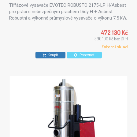
Třífázové vysavače EVOTEC ROBUSTO 2175-LP H/Asbest
pro práci s nebezpečným prachem třídy H + Asbest.
Robustní a výkonné průmyslové vysavače o výkonu 7,5 kW.
Řada EVOTEC ROBUSTO 2175-LP disponuje systémem
"Longopac" - likvidace odpadu do "nekonečného" pytle.
472 130 Kč
390 190 Kč bez DPH
Externí sklad
Koupit
Porovnat