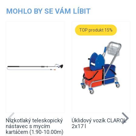
MOHLO BY SE VÁM LÍBIT
TOP produkt 15%
Nízkotlaký teleskopický
Úklidový vozík CLAROL
nástavec s mycím
2x17 l
kartáčem (1.90-10.00m)