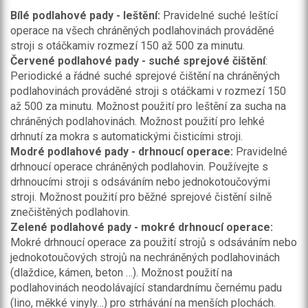
Bílé podlahové pady - leštění:
Pravidelné suché leštící
operace na všech chráněných podlahovinách prováděné
stroji s otáčkamiv rozmezí 150 až 500 za minutu.
Červené podlahové pady - suché sprejové čištění
:
Periodické a řádné suché sprejové čištění na chráněných
podlahovinách prováděné stroji s otáčkami v rozmezí 150
až 500 za minutu. Možnost použití pro leštění za sucha na
chráněných podlahovinách. Možnost použití pro lehké
drhnutí za mokra s automatickými čisticími stroji.
Modré podlahové pady - drhnoucí operace:
Pravidelné
drhnoucí operace chráněných podlahovin. Používejte s
drhnoucími stroji s odsáváním nebo jednokotoučovými
stroji. Možnost použití pro běžné sprejové čistění silně
znečištěných podlahovin.
Zelené podlahové pady - mokré drhnoucí operace:
Mokré drhnoucí operace za použití strojů s odsáváním nebo
jednokotoučových strojů na nechráněných podlahovinách
(dlaždice, kámen, beton …). Možnost použití na
podlahovinách neodolávající standardnímu černému padu
(lino, měkké vinyly…) pro strhávání na menších plochách.