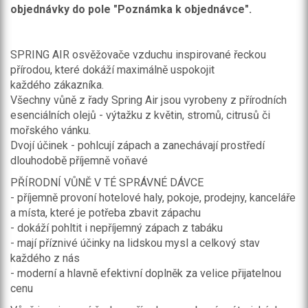
objednávky do pole "Poznámka k objednávce".
SPRING AIR osvěžovače vzduchu inspirované řeckou
přírodou, které dokáží maximálně uspokojit
každého zákazníka.
Všechny vůně z řady Spring Air jsou vyrobeny z přírodních
esenciálních olejů - výtažku z květin, stromů, citrusů či
mořského vánku.
Dvojí účinek - pohlcují zápach a zanechávají prostředí
dlouhodobě příjemně voňavé
PŘÍRODNÍ VŮNĚ V TÉ SPRÁVNÉ DÁVCE
- příjemně provoní hotelové haly, pokoje, prodejny, kanceláře
a místa, které je potřeba zbavit zápachu
- dokáží pohltit i nepříjemný zápach z tabáku
- mají příznivé účinky na lidskou mysl a celkový stav
každého z nás
- moderní a hlavně efektivní doplněk za velice přijatelnou
cenu