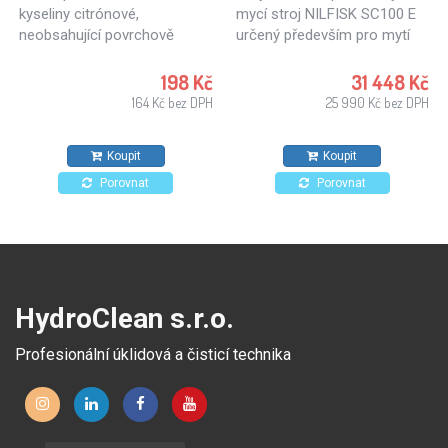
kyseliny citrónové,
mycí stroj NILFISK SC100 E
neobsahující povrchově
určený především pro mytí
aktivní látky. Ideální k
tvrdých podlah. SC100 E je
ošetřování textilních ploch
zajímavou možností pro
198 Kč
31 448 Kč
nebo čalouněného nábytku.
malé obchody, školy,
164 Kč bez DPH
25 990 Kč bez DPH
Vhodný také na kameninové
restaurace, kavárny či
dlaždice, stěny a stropy.
čerpací stanice. Mistr v úklidu
Koupit
Koupit
malých ploch.
Porovnat
Porovnat
HydroClean s.r.o.
Profesionální úklidová a čisticí technika