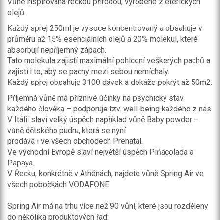
Vůně inspirovaná řeckou přírodou, vyrobené z éterických
olejů.
Každý sprej 250ml je vysoce koncentrovaný a obsahuje v
průměru až 15% esenciálních olejů a 20% molekul, které
absorbují nepříjemný zápach.
Tato molekula zajistí maximální pohlcení veškerých pachů a
zajistí i to, aby se pachy mezi sebou nemíchaly.
Každý sprej obsahuje 3100 dávek a dokáže pokrýt až 50m2.
Příjemná vůně má příznivé účinky na psychický stav
každého člověka – podporuje tzv. well-being každého z nás.
V Itálii slaví velký úspěch například vůně Baby powder –
vůně dětského pudru, která se nyní
prodává i ve všech obchodech Prenatal.
Ve východní Evropě slaví největší úspěch Pińacolada a
Papaya.
V Řecku, konkrétně v Athénách, najdete vůně Spring Air ve
všech pobočkách VODAFONE.
Spring Air má na trhu více než 90 vůní, které jsou rozděleny
do několika produktových řad: