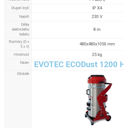
IP X4
Stupeň krytí
230 V
Napětí
Délka
8 m
elektrického
kabelu
Rozměry (D x
480x480x1050 mm
Š x V)
25 kg
Hmotnost
EVOTEC ECODust 1200 H
Název
Obrázek