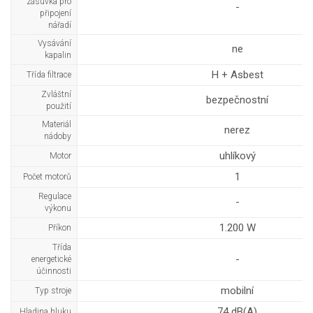
zásuvka pro
-
připojení
nářadí
Vysávání
ne
kapalin
H + Asbest
Třída filtrace
Zvláštní
bezpečnostní
použití
Materiál
nerez
nádoby
uhlíkový
Motor
1
Počet motorů
Regulace
-
výkonu
1.200 W
Příkon
Třída
-
energetické
účinnosti
mobilní
Typ stroje
74 dB(A)
Hladina hluku