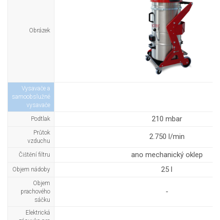
Obrázek
Vysavače a
samoobslužné
vysavače
210 mbar
Podtlak
Průtok
2.750 l/min
vzduchu
ano mechanický oklep
Čištění filtru
25 l
Objem nádoby
Objem
-
prachového
sáčku
Elektrická