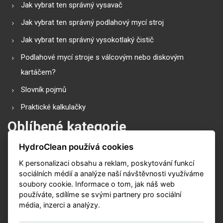
Jak vybrat ten správný vysavač
Jak vybrat ten správný podlahový mycí stroj
Jak vybrat ten správný vysokotlaký čistič
Podlahové mycí stroje s válcovým nebo diskovým
kartáčem?
Slovník pojmů
Praktické kalkulačky
Oblíbené kategorie
HydroClean používá cookies
Průmyslové vysavače
K personalizaci obsahu a reklam, poskytování funkcí
Vysokotlaké čističe
sociálních médií a analýze naší návštěvnosti využíváme
Podlahové mycí stroje
soubory cookie. Informace o tom, jak náš web
používáte, sdílíme se svými partnery pro sociální
Zametací stroje
média, inzerci a analýzy.
Čističe koberů