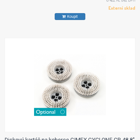
Externí sklad
Koupit
Diskový kartáč na koberce CIMEX CYCLONE CR 48 8"