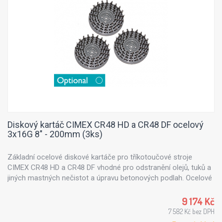
Diskový kartáč CIMEX CR48 HD a CR48 DF ocelový
3x16G 8" - 200mm (3ks)
Základní ocelové diskové kartáče pro tříkotoučové stroje
CIMEX CR48 HD a CR48 DF vhodné pro odstranění olejů, tuků a
jiných mastných nečistot a úpravu betonových podlah. Ocelové
štětiny 3x16G 8" - 200mm (sada 3ks)
9 174 Kč
7 582 Kč bez DPH