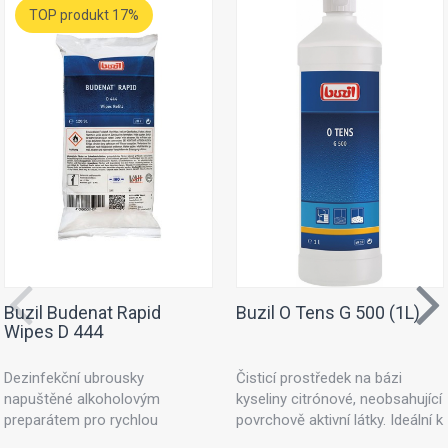
TOP produkt 17%
Buzil Budenat Rapid
Buzil O Tens G 500 (1L)
Wipes D 444
Dezinfekční ubrousky
Čisticí prostředek na bázi
napuštěné alkoholovým
kyseliny citrónové, neobsahující
preparátem pro rychlou
povrchově aktivní látky. Ideální k
dezinfekci. Dezinfekční utěrky
ošetřování textilních ploch