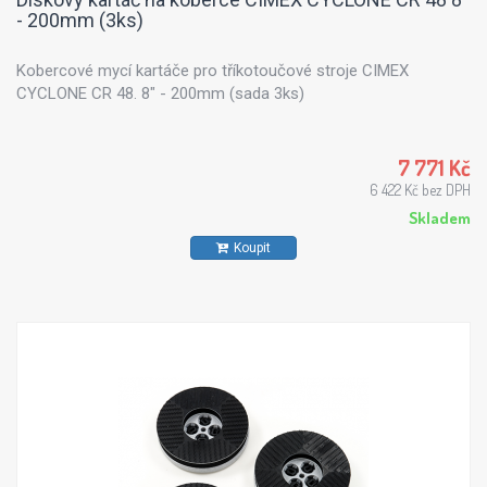
- 200mm (3ks)
Kobercové mycí kartáče pro tříkotoučové stroje CIMEX
CYCLONE CR 48. 8" - 200mm (sada 3ks)
7 771 Kč
6 422 Kč bez DPH
Skladem
Koupit