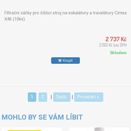
Filtrační sáčky pro čišticí stroj na eskalátory a travelátory Cimex
X46 (10ks).
2 737 Kč
2 262 Kč bez DPH
Skladem
Koupit
1
2
|
Další
|
Poslední »
MOHLO BY SE VÁM LÍBIT