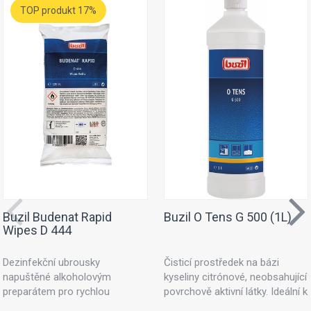
TOP produkt 17%
Buzil Budenat Rapid
Buzil O Tens G 500 (1L)
Wipes D 444
Dezinfekční ubrousky
Čisticí prostředek na bázi
napuštěné alkoholovým
kyseliny citrónové, neobsahující
preparátem pro rychlou
povrchově aktivní látky. Ideální k
dezinfekci. Dezinfekční utěrky
ošetřování textilních ploch