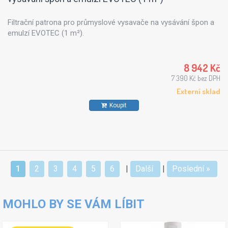
Filtrační patrona pro průmyslové vysavače na vysávání špon a
emulzí EVOTEC (1 m²).
8 942 Kč
7 390 Kč bez DPH
Externí sklad
Koupit
1
2
3
4
5
6
|
Další
|
Poslední »
MOHLO BY SE VÁM LÍBIT