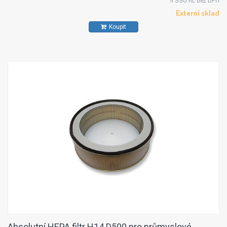
Externí sklad
Koupit
Absolutní HEPA filtr H14 D500 pro průmyslové