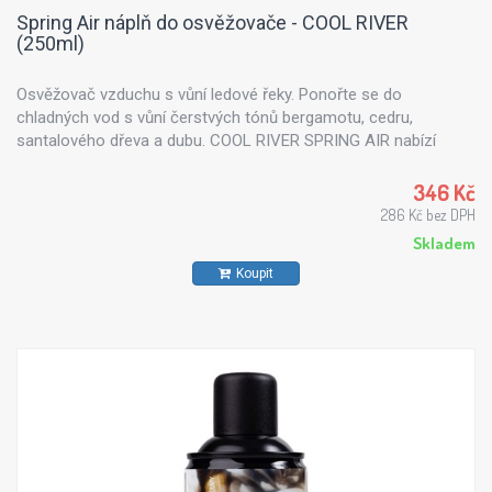
Spring Air náplň do osvěžovače - COOL RIVER
(250ml)
Osvěžovač vzduchu s vůní ledové řeky. Ponořte se do
chladných vod s vůní čerstvých tónů bergamotu, cedru,
santalového dřeva a dubu. COOL RIVER SPRING AIR nabízí
výrobky inspirované řeckou přírodou, které dokáží maximálně
uspokojit každého zákazníka. Všechny vůně z řady Spring Air
346 Kč
jsou vyrobeny z přírodních esenciálních olejů - výtažku z květin,
286 Kč bez DPH
stromů, citrusů či mořského vánku.
Skladem
Koupit