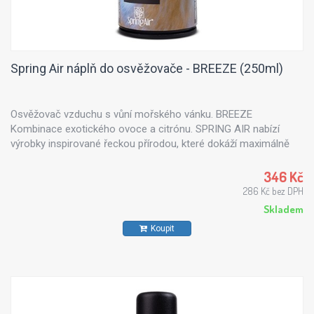
Spring Air náplň do osvěžovače - BREEZE (250ml)
Osvěžovač vzduchu s vůní mořského vánku. BREEZE
Kombinace exotického ovoce a citrónu. SPRING AIR nabízí
výrobky inspirované řeckou přírodou, které dokáží maximálně
uspokojit každého zákazníka. Všechny vůně z řady Spring Air
jsou vyrobeny z přírodních esenciálních olejů - výtažku z květin,
346 Kč
stromů, citrusů či mořského vánku.
286 Kč bez DPH
Skladem
Koupit