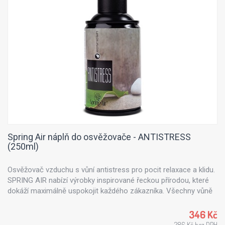
Spring Air náplň do osvěžovače - ANTISTRESS
(250ml)
Osvěžovač vzduchu s vůní antistress pro pocit relaxace a klidu.
SPRING AIR nabízí výrobky inspirované řeckou přírodou, které
dokáží maximálně uspokojit každého zákazníka. Všechny vůně
z řady Spring Air jsou vyrobeny z přírodních esenciálních olejů -
výtažku z květin, stromů, citrusů či mořského vánku.
346 Kč
286 Kč bez DPH