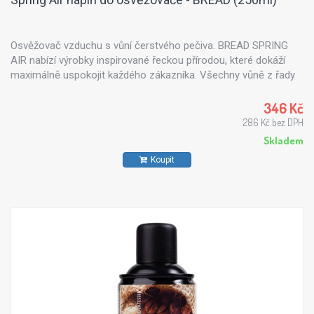
Osvěžovač vzduchu s vůní čerstvého pečiva. BREAD SPRING
AIR nabízí výrobky inspirované řeckou přírodou, které dokáží
maximálně uspokojit každého zákazníka. Všechny vůně z řady
Spring Air jsou vyrobeny z přírodních esenciálních olejů -
výtažku z květin, stromů, citrusů či mořského vánku.
346 Kč
286 Kč bez DPH
Skladem
Koupit