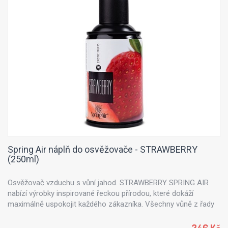
Spring Air náplň do osvěžovače - STRAWBERRY
(250ml)
Osvěžovač vzduchu s vůní jahod. STRAWBERRY SPRING AIR
nabízí výrobky inspirované řeckou přírodou, které dokáží
maximálně uspokojit každého zákazníka. Všechny vůně z řady
Spring Air jsou vyrobeny z přírodních esenciálních olejů -
výtažku z květin, stromů, citrusů či mořského vánku.