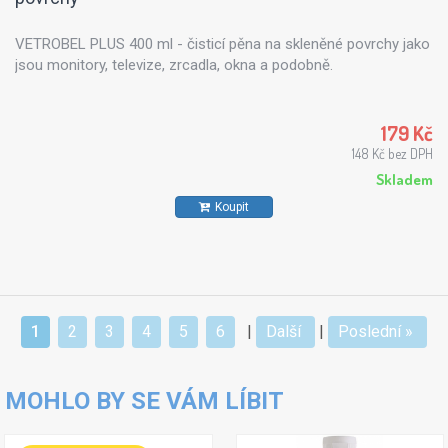
VETROBEL PLUS 400 ml - čisticí pěna na skleněné povrchy jako
jsou monitory, televize, zrcadla, okna a podobně.
179 Kč
148 Kč bez DPH
Skladem
Koupit
1
2
3
4
5
6
|
Další
|
Poslední »
MOHLO BY SE VÁM LÍBIT