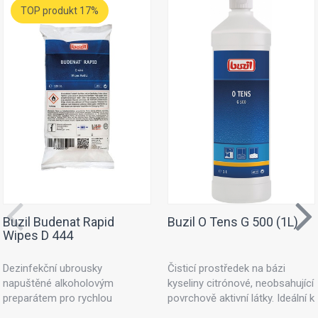
TOP produkt 17%
Buzil Budenat Rapid
Buzil O Tens G 500 (1L)
Wipes D 444
Dezinfekční ubrousky
Čisticí prostředek na bázi
napuštěné alkoholovým
kyseliny citrónové, neobsahující
preparátem pro rychlou
povrchově aktivní látky. Ideální k
dezinfekci. Dezinfekční utěrky
ošetřování textilních ploch