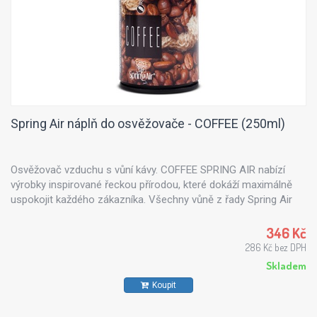
Spring Air náplň do osvěžovače - COFFEE (250ml)
Osvěžovač vzduchu s vůní kávy. COFFEE SPRING AIR nabízí
výrobky inspirované řeckou přírodou, které dokáží maximálně
uspokojit každého zákazníka. Všechny vůně z řady Spring Air
jsou vyrobeny z přírodních esenciálních olejů - výtažku z květin,
stromů, citrusů či mořského vánku.
346 Kč
286 Kč bez DPH
Skladem
Koupit