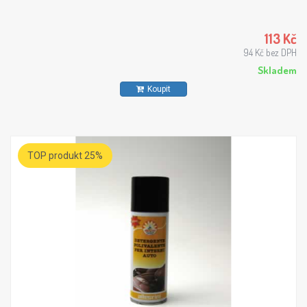
113 Kč
94 Kč bez DPH
Skladem
Koupit
TOP produkt 25%