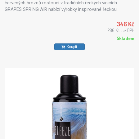
červených hroznů rostoucí v tradičních řeckých vinicích.
GRAPES SPRING AIR nabízí výrobky inspirované řeckou
přírodou, které dokáží maximálně uspokojit každého zákazníka.
Všechny vůně z řady Spring Air jsou vyrobeny z přírodních
346 Kč
esenciálních olejů - výtažku z květin, stromů, citrusů či
286 Kč bez DPH
mořského vánku.
Skladem
Koupit