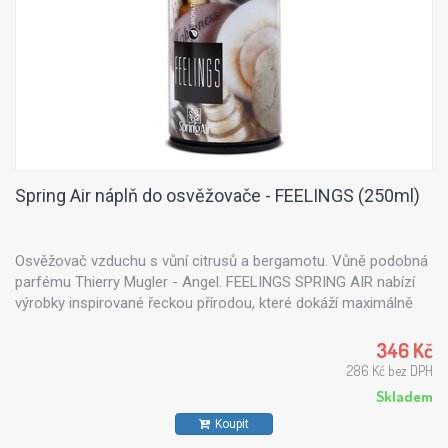
Spring Air náplň do osvěžovače - FEELINGS (250ml)
Osvěžovač vzduchu s vůní citrusů a bergamotu. Vůně podobná
parfému Thierry Mugler - Angel. FEELINGS SPRING AIR nabízí
výrobky inspirované řeckou přírodou, které dokáží maximálně
uspokojit každého zákazníka. Všechny vůně z řady Spring Air
jsou vyrobeny z přírodních esenciálních olejů - výtažku z květin,
346 Kč
stromů, citrusů či mořského vánku.
286 Kč bez DPH
Skladem
Koupit