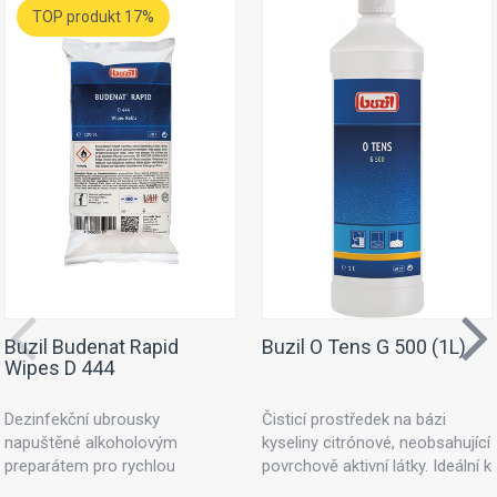
TOP produkt 17%
Buzil Budenat Rapid
Buzil O Tens G 500 (1L)
Wipes D 444
Dezinfekční ubrousky
Čisticí prostředek na bázi
napuštěné alkoholovým
kyseliny citrónové, neobsahující
preparátem pro rychlou
povrchově aktivní látky. Ideální k
dezinfekci. Dezinfekční utěrky
ošetřování textilních ploch