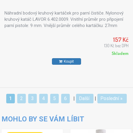
Náhradní bodový kruhový kartáček pro parní čističe. Nylonový
kruhový katáč LAVOR 6.402.0009. Vnitřní průměr pro připojení
parní pistole: 9 mm. Vnější průměr celého kartáčku: 27mm
157 Kč
130 Kč bez DPH
Skladem
Koupit
1
2
3
4
5
6
|
Další
|
Poslední »
MOHLO BY SE VÁM LÍBIT