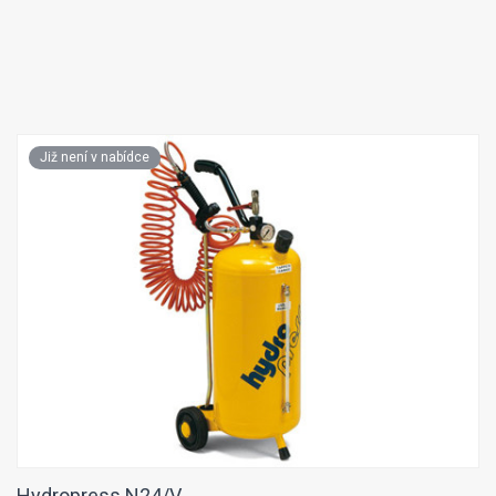
Již není v nabídce
Hydropress N24/V